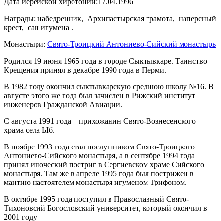
Дата иерейской хиротонии:
17.04.1996
Награды: набедренник, Архипастырская грамота, наперсный
крест, сан игумена .
Монастыри:
Свято-Троицкий Антониево-Сийский монастырь
Родился 19 июня 1965 года в городе Сыктывкаре. Таинство
Крещения принял в декабре 1990 года в Перми.
В 1982 году окончил сыктывкарскую среднюю школу №16. В
августе этого же года был зачислен в Рижский институт
инженеров Гражданской Авиации.
С августа 1991 года – прихожанин Свято-Вознесенского
храма села Ыб.
В ноябре 1993 года стал послушником Свято-Троицкого
Антониево-Сийского монастыря, а в сентябре 1994 года
принял иноческий постриг в Сергиевском храме Сийского
монастыря. Там же в апреле 1995 года был пострижен в
мантию настоятелем монастыря игуменом Трифоном.
В октябре 1995 года поступил в Православный Свято-
Тихоновсий Богословский университет, который окончил в
2001 году.