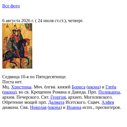
Все фото
6 августа 2026 г. ( 24 июля ст.ст.), четверг.
Седмица 10-я по Пятидесятнице.
Поста нет.
Мц.
Христины
. Мчч. блгвв. князей
Бориса
(
икона
) и
Глеба
(
икона
), во св. Крещении Романа и Давида. Прп.
Поликарпа
,
архим. Печерского. Свт.
Георгия
, архиеп. Могилевского.
Обретение мощей прп.
Далмата
Исетского. Сщмч.
Алфея
диакона. Свв.
Николая
(
икона
) и
Иоанна
испп., пресвитеров.