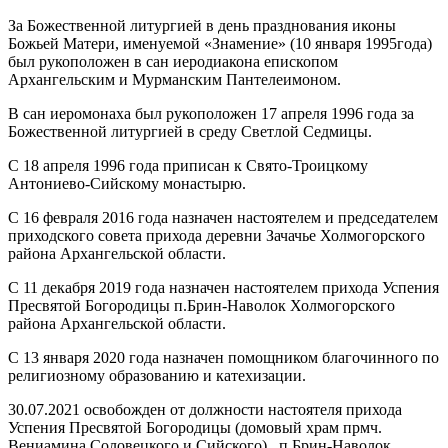
За Божественной литургией в день празднования иконы
Божьей Матери, именуемой «Знамение» (10 января 1995года)
был рукоположен в сан иеродиакона епископом
Архангельским и Мурманским Пантелеимоном.
В сан иеромонаха был рукоположен 17 апреля 1996 года за
Божественной литургией в среду Светлой Седмицы.
С 18 апреля 1996 года приписан к Свято-Троицкому
Антониево-Сийскому монастырю.
С 16 февраля 2016 года назначен настоятелем и председателем
приходского совета прихода деревни Зачачье Холмогорского
района Архангельской области.
С 11 декабря 2019 года назначен настоятелем прихода Успения
Пресвятой Богородицы п.Брин-Наволок Холмогорского
района Архангельской области.
С 13 января 2020 года назначен помощником благочинного по
религиозному образованию и катехизации.
30.07.2021 освобожден от должности настоятеля прихода
Успения Пресвятой Богородицы (домовый храм прмч.
Вениамина Соловецкого и Сийского) п.Брин-Наволок