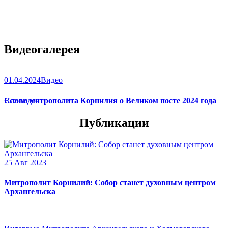
Видеогалерея
01.04.2024
Видео
Слово митрополита Корнилия о Великом посте 2024 года
Все видео
Публикации
25 Авг 2023
Митрополит Корнилий: Собор станет духовным центром
Архангельска