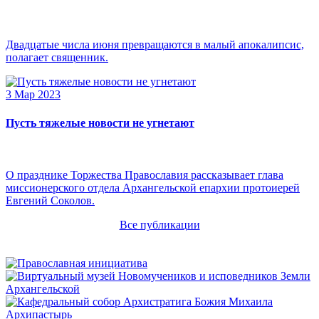
Двадцатые числа июня превращаются в малый апокалипсис,
полагает священник.
3 Мар 2023
Пусть тяжелые новости не угнетают
О празднике Торжества Православия рассказывает глава
миссионерского отдела Архангельской епархии протоиерей
Евгений Соколов.
Все публикации
Архипастырь