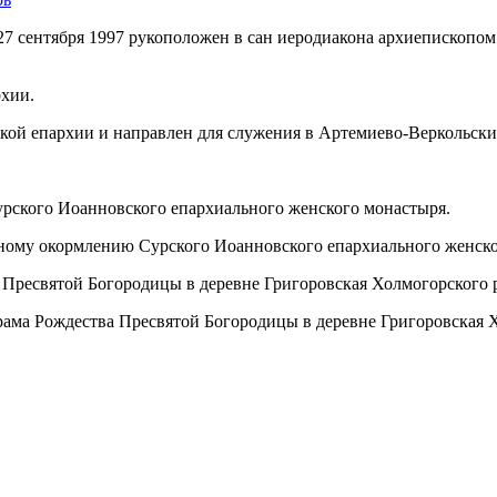
7 сентября 1997 рукоположен в сан иеродиакона архиепископом 
рхии.
ской епархии и направлен для служения в Артемиево-Веркольск
Сурского Иоанновского епархиального женского монастыря.
овному окормлению Сурского Иоанновского епархиального женск
а Пресвятой Богородицы в деревне Григоровская Холмогорского 
храма Рождества Пресвятой Богородицы в деревне Григоровская 