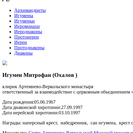
Архимандриты
Игумены
Игуменьи
Иеромонахи
Иеродиаконы
Протоиереи
Иереи
Протодиаконы
Диаконы
Игумен Митрофан (Охалов )
клирик Артемиево-Веркольского монастыря
ответственный за взаимодействие с церковным объединением 
Дата рождения:
05.06.1967
Дата диаконской хиротонии:
27.09.1997
Дата иерейской хиротонии:
03.10.1997
Награды: наперсный крест, набедренник, сан игумена, крест 
Монастыри:
Свято-Артемиево-Веркольский Мужской монасты