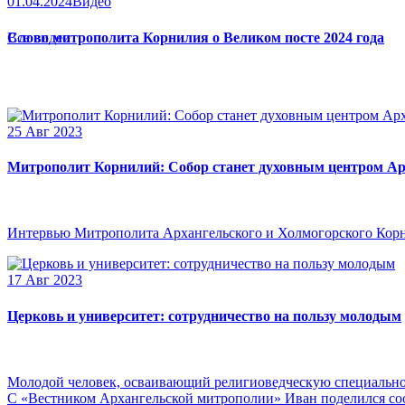
01.04.2024
Видео
Слово митрополита Корнилия о Великом посте 2024 года
Все видео
25 Авг 2023
Митрополит Корнилий: Собор станет духовным центром Ар
Интервью Митрополита Архангельского и Холмогорского Кор
17 Авг 2023
Церковь и университет: сотрудничество на пользу молодым
Молодой человек, осваивающий религиоведческую специальнос
С «Вестником Архангельской митрополии» Иван поделился сооб