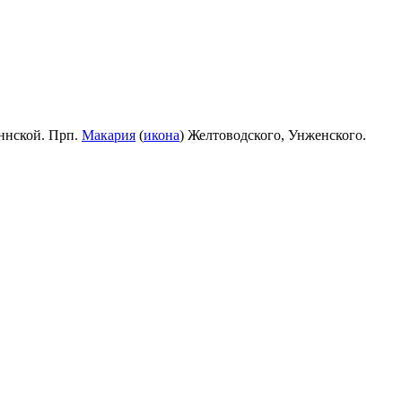
ннской. Прп.
Макария
(
икона
) Желтоводского, Унженского.