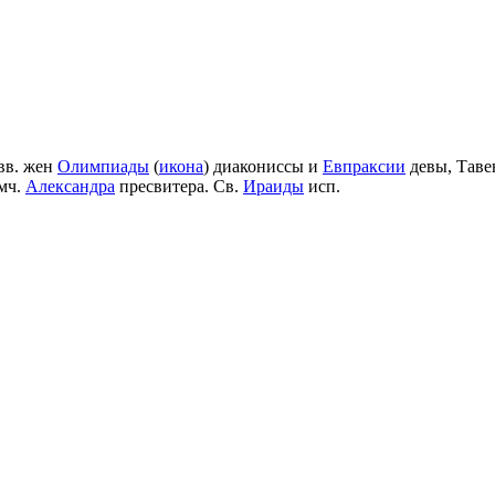
вв. жен
Олимпиады
(
икона
) диакониссы и
Евпраксии
девы, Таве
мч.
Александра
пресвитера. Св.
Ираиды
исп.