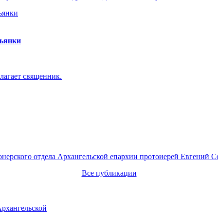
пьянки
лагает священник.
онерского отдела Архангельской епархии протоиерей Евгений С
Все публикации