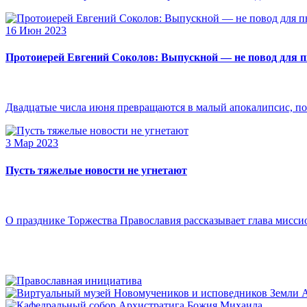
16 Июн 2023
Протоиерей Евгений Соколов: Выпускной — не повод для 
Двадцатые числа июня превращаются в малый апокалипсис, по
3 Мар 2023
Пусть тяжелые новости не угнетают
О празднике Торжества Православия рассказывает глава мисси