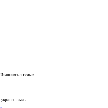
«Иоанновская семья»
с украшениями .
рь