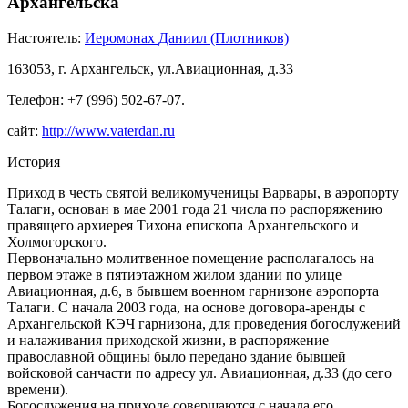
Архангельска
Настоятель:
Иеромонах Даниил (Плотников)
163053, г. Архангельск, ул.Авиационная, д.33
Телефон: +7 (996) 502-67-07‬.
сайт:
http://www.vaterdan.ru
История
Приход в честь святой великомученицы Варвары, в аэропорту
Талаги, основан в мае 2001 года 21 числа по распоряжению
правящего архиерея Тихона епископа Архангельского и
Холмогорского.
Первоначально молитвенное помещение располагалось на
первом этаже в пятиэтажном жилом здании по улице
Авиационная, д.6, в бывшем военном гарнизоне аэропорта
Талаги. С начала 2003 года, на основе договора-аренды с
Архангельской КЭЧ гарнизона, для проведения богослужений
и налаживания приходской жизни, в распоряжение
православной общины было передано здание бывшей
войсковой санчасти по адресу ул. Авиационная, д.33 (до сего
времени).
Богослужения на приходе совершаются с начала его