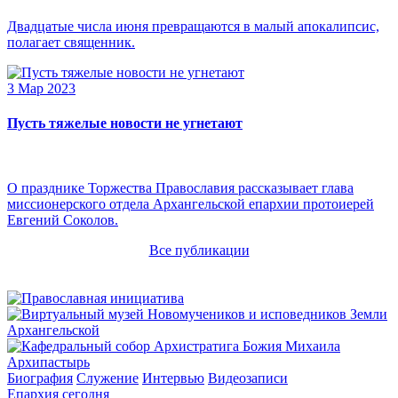
Двадцатые числа июня превращаются в малый апокалипсис,
полагает священник.
3 Мар 2023
Пусть тяжелые новости не угнетают
О празднике Торжества Православия рассказывает глава
миссионерского отдела Архангельской епархии протоиерей
Евгений Соколов.
Все публикации
Архипастырь
Биография
Служение
Интервью
Видеозаписи
Епархия сегодня