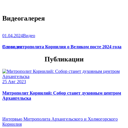
Видеогалерея
01.04.2024
Видео
Слово митрополита Корнилия о Великом посте 2024 года
Все видео
Публикации
25 Авг 2023
Митрополит Корнилий: Собор станет духовным центром
Архангельска
Интервью Митрополита Архангельского и Холмогорского
Корнилия