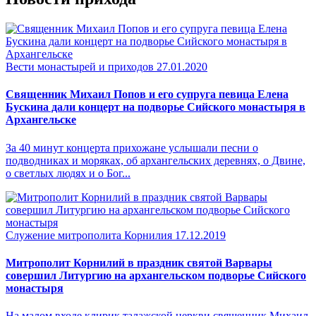
Вести монастырей и приходов
27.01.2020
Священник Михаил Попов и его супруга певица Елена
Бускина дали концерт на подворье Сийского монастыря в
Архангельске
За 40 минут концерта прихожане услышали песни о
подводниках и моряках, об архангельских деревнях, о Двине,
о светлых людях и о Бог...
Служение митрополита Корнилия
17.12.2019
Митрополит Корнилий в праздник святой Варвары
совершил Литургию на архангельском подворье Сийского
монастыря
На малом входе клирик талажской церкви священник Михаил