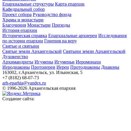
Епархиальные структуры
Карта епархии
Кафедральный собор
Проект собора
Руководство фонда
Храмы и монастыри
Благочиния
Монастыри
Приходы
История епархии
Историческая справка
Епархиальные архиереи
Исследования
по истории епархии
Гонения на веру
Святые и святыни
Святые земли Архангельской
Святыни земли Архангельской
Духовенство
Архимандриты
Игумены
Игуменьи
Иеромонахи
Иеродиаконы
Протоиереи
Иереи
Протодиаконы
Диаконы
163002, г.Архангельск, ул. Ильинская, 5
+7 (8182) 68-07-73
arh-eparhia@yandex.ru
© 1996-2026 Архангельская епархия
Создание сайта: