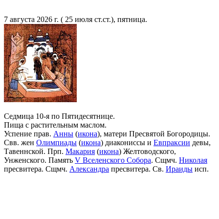
7 августа 2026 г. ( 25 июля ст.ст.), пятница.
Седмица 10-я по Пятидесятнице.
Пища с растительным маслом.
Успение прав.
Анны
(
икона
), матери Пресвятой Богородицы.
Свв. жен
Олимпиады
(
икона
) диакониссы и
Евпраксии
девы,
Тавеннской. Прп.
Макария
(
икона
) Желтоводского,
Унженского. Память
V Вселенского Собора
. Сщмч.
Николая
пресвитера. Сщмч.
Александра
пресвитера. Св.
Ираиды
исп.