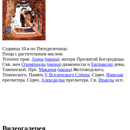
Седмица 10-я по Пятидесятнице.
Пища с растительным маслом.
Успение прав.
Анны
(
икона
), матери Пресвятой Богородицы.
Свв. жен
Олимпиады
(
икона
) диакониссы и
Евпраксии
девы,
Тавеннской. Прп.
Макария
(
икона
) Желтоводского,
Унженского. Память
V Вселенского Собора
. Сщмч.
Николая
пресвитера. Сщмч.
Александра
пресвитера. Св.
Ираиды
исп.
Видеогалерея