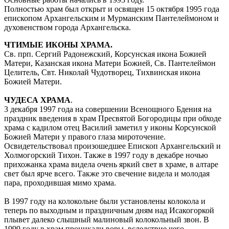
Полностью храм был открыт и освящен 15 октября 1995 года
епископом Архангельским и Мурманским Пантелеймоном и
духовенством города Архангельска.
ЧТИМЫЕ ИКОНЫ ХРАМА.
Св. прп. Сергий Радонежский, Корсунская икона Божией
Матери, Казанская икона Матери Божией, Св. Пантелеймон
Целитель, Свт. Николай Чудотворец, Тихвинская икона
Божией Матери.
ЧУДЕСА ХРАМА
.
3 декабря 1997 года на совершении Всенощного Бдения на
праздник введения в храм Пресвятой Богородицы при обходе
храма с кадилом отец Василий заметил у иконы Корсунской
Божией Матери у правого глаза мироточение.
Освидетельствовал произошедшее Епископ Архангельский и
Холмогорский Тихон. Также в 1997 году в декабре ночью
прихожанка храма видела очень яркий свет в храме, в алтаре
свет был ярче всего. Также это свечение видела и молодая
пара, проходившая мимо храма.
В 1997 году на колокольне были установлены колокола и
теперь по выходным и праздничным дням над Исакогоркой
плывет далеко слышный малиновый колокольный звон. В
1999 году в храм проникали воры, вследствие чего