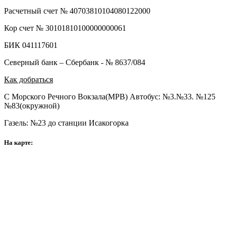
Расчетный счет № 40703810104080122000
Кор счет № 30101810100000000061
БИК 041117601
Северный банк – Сбербанк - № 8637/084
Как добраться
С Морского Речного Вокзала(МРВ) Автобус: №3.№33. №125
№83(окружной)
Газель: №23 до станции Исакогорка
На карте: