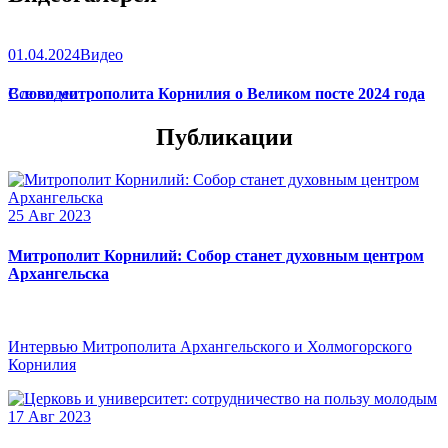
01.04.2024
Видео
Слово митрополита Корнилия о Великом посте 2024 года
Все видео
Публикации
25 Авг 2023
Митрополит Корнилий: Собор станет духовным центром
Архангельска
Интервью Митрополита Архангельского и Холмогорского
Корнилия
17 Авг 2023