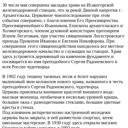
30 числа мая совершена закладка храма на Исакогорской
железнодорожной станции, что за рекой Двиной напротив г.
Архангельска. Церковное чинопоследование при этом
событии совершено, с благословения Его Преосвященства.
Преосвященнейшего Иоанникия, Епископа архангельского и
Холмогорского, членом духовной консистории протоиреем
Илием Легатовым, при участии священников Лисестровскаго
прихода Прокопия Иванова и Евгения Никифорова. При
совершении этого священнодействия находилось все местное
железнодорожное начальство и служащии на станции. Храм
здесь устрояется деревянный на каменном фундаменте и
посвящается во имя преподобного Сергия Радонежского и
всея России чудотворца.
В 1902 году тишину таежных лесов и болот нарушил
малиновый звон колоколов нового храма, названного в честь
преподобного Сергия Радонежского, чудотворца.
Церковь привлекала внимание красотой внешнего вида:
высокая звонница, необычная в несколько уровней крыша,
большие окна с разноцветными стеклами, большие цветные
кресты в стенах.
Под влиянием антирелигиозно настроенной молодежи
церковь была закрыта, в ней разместили спортзал, затем
школьные мастерские. В 1930 году здесь открыли магазин
Основные работы начались в 1993 году.