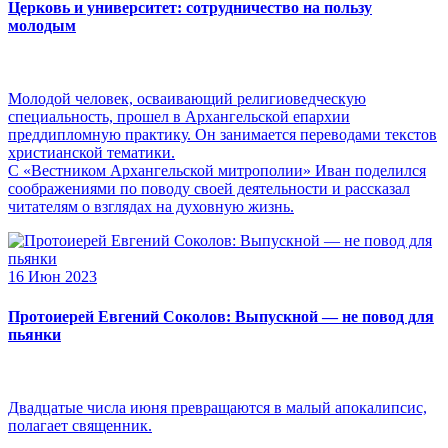
Церковь и университет: сотрудничество на пользу
молодым
Молодой человек, осваивающий религиоведческую
специальность, прошел в Архангельской епархии
преддипломную практику. Он занимается переводами текстов
христианской тематики.
С «Вестником Архангельской митрополии» Иван поделился
соображениями по поводу своей деятельности и рассказал
читателям о взглядах на духовную жизнь.
16 Июн 2023
Протоиерей Евгений Соколов: Выпускной — не повод для
пьянки
Двадцатые числа июня превращаются в малый апокалипсис,
полагает священник.