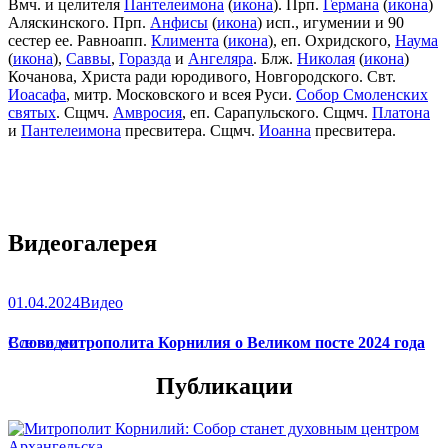
Вмч. и целителя
Пантелеимона
(
икона
). Прп.
Германа
(
икона
)
Аляскинского. Прп.
Анфисы
(
икона
) исп., игумении и 90
сестер ее. Равноапп.
Климента
(
икона
), еп. Охридского,
Наума
(
икона
),
Саввы
,
Горазда
и
Ангеляра
. Блж.
Николая
(
икона
)
Кочанова, Христа ради юродивого, Новгородского. Свт.
Иоасафа
, митр. Московского и всея Руси.
Собор Смоленских
святых
. Сщмч.
Амвросия
, еп. Сарапульского. Сщмч.
Платона
и
Пантелеимона
пресвитера. Сщмч.
Иоанна
пресвитера.
Видеогалерея
01.04.2024
Видео
Слово митрополита Корнилия о Великом посте 2024 года
Все видео
Публикации