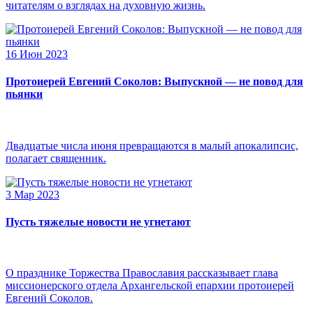
читателям о взглядах на духовную жизнь.
16 Июн 2023
Протоиерей Евгений Соколов: Выпускной — не повод для
пьянки
Двадцатые числа июня превращаются в малый апокалипсис,
полагает священник.
3 Мар 2023
Пусть тяжелые новости не угнетают
О празднике Торжества Православия рассказывает глава
миссионерского отдела Архангельской епархии протоиерей
Евгений Соколов.