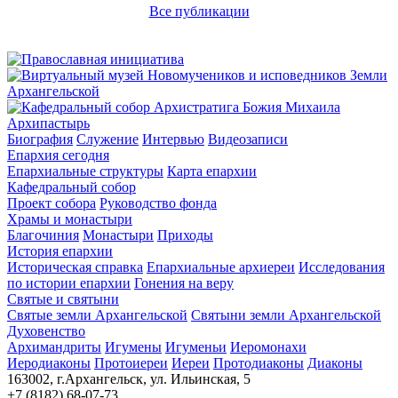
Все публикации
Архипастырь
Биография
Служение
Интервью
Видеозаписи
Епархия сегодня
Епархиальные структуры
Карта епархии
Кафедральный собор
Проект собора
Руководство фонда
Храмы и монастыри
Благочиния
Монастыри
Приходы
История епархии
Историческая справка
Епархиальные архиереи
Исследования
по истории епархии
Гонения на веру
Святые и святыни
Святые земли Архангельской
Святыни земли Архангельской
Духовенство
Архимандриты
Игумены
Игуменьи
Иеромонахи
Иеродиаконы
Протоиереи
Иереи
Протодиаконы
Диаконы
163002, г.Архангельск, ул. Ильинская, 5
+7 (8182) 68-07-73