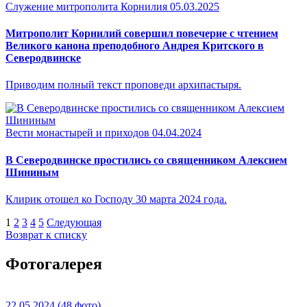
Служение митрополита Корнилия
05.03.2025
Митрополит Корнилий совершил повечерие с чтением
Великого канона преподобного Андрея Критского в
Северодвинске
Приводим полный текст проповеди архипастыря.
Вести монастырей и приходов
04.04.2024
В Северодвинске простились со священником Алексием
Шининым
Клирик отошел ко Господу 30 марта 2024 года.
1
2
3
4
5
Следующая
Возврат к списку
Фотогалерея
22.05.2024
(48 фото)