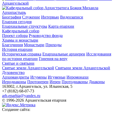
Архипастырь
Биография
Служение
Интервью
Видеозаписи
Епархия сегодня
Епархиальные структуры
Карта епархии
Кафедральный собор
Проект собора
Руководство фонда
Храмы и монастыри
Благочиния
Монастыри
Приходы
История епархии
Историческая справка
Епархиальные архиереи
Исследования
по истории епархии
Гонения на веру
Святые и святыни
Святые земли Архангельской
Святыни земли Архангельской
Духовенство
Архимандриты
Игумены
Игуменьи
Иеромонахи
Иеродиаконы
Протоиереи
Иереи
Протодиаконы
Диаконы
163002, г.Архангельск, ул. Ильинская, 5
+7 (8182) 68-07-73
arh-eparhia@yandex.ru
© 1996-2026 Архангельская епархия
Создание сайта: