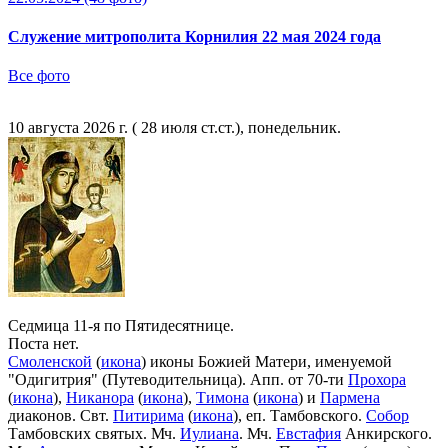
Служение митрополита Корнилия 22 мая 2024 года
Все фото
10 августа 2026 г. ( 28 июля ст.ст.), понедельник.
Седмица 11-я по Пятидесятнице.
Поста нет.
Смоленской
(
икона
) иконы Божией Матери, именуемой
"Одигитрия" (Путеводительница). Апп. от 70-ти
Прохора
(
икона
),
Никанора
(
икона
),
Тимона
(
икона
) и
Пармена
диаконов. Свт.
Питирима
(
икона
), еп. Тамбовского.
Собор
Тамбовских святых. Мч.
Иулиана
. Мч.
Евстафия
Анкирского.