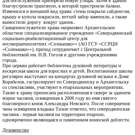
для богослужений приобрели новую утварь. Затем в здании
благоустроили трапезную, к которой пристроили балкон.
Изменился и внешний вид храма: стены покрыли сайдингом,
крышу и купола покрасили, ветхий забор заменили, а также
вымостили дорогу вокруг здания..
Священнослужители храма окормляют Архангельское
областное специализированное учреждение «Северодвинский
социально-реабилитационный центр для
несовершеннолетних «Солнышко»» (АО ГСУ «ССРЦН
«Солнышко»»), приход сотрудничает с Центральной
библиотекой им. Н.В. Гоголя и другими учреждениями
города.
При церкви работает библиотека духовной литературы и
воскресная школа для взрослых и детей. Воспитанники школы
регулярно выступают на концертах духовной музыки в Доме
Корабелов, гастролируют по Северодвинску и Архангельску
со спектаклями, участвуют в епархиальных мероприятиях.
Также к храму приписана расположенная в сквере за зданием
мэрии часовня, освященная в 2006 году во имя святого
благоверного князя Александра Невского. После совершения
чина освящения владыка Тихон отметил, что северодвинская
часовня - первая часовня на территории епархии,
одновременно являющаяся и памятником воинской доблести.
Духовенство