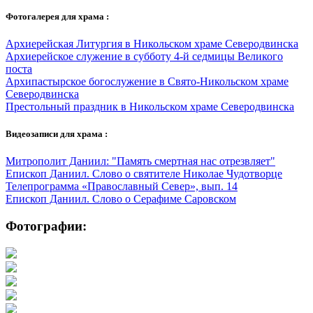
Фотогалерея для храма :
Архиерейская Литургия в Никольском храме Северодвинска
Архиерейское служение в субботу 4-й седмицы Великого
поста
Архипастырское богослужение в Свято-Никольском храме
Северодвинска
Престольный праздник в Никольском храме Северодвинска
Видеозаписи для храма :
Митрополит Даниил: "Память смертная нас отрезвляет"
Епископ Даниил. Слово о святителе Николае Чудотворце
Телепрограмма «Православный Север», вып. 14
Епископ Даниил. Слово о Серафиме Саровском
Фотографии: