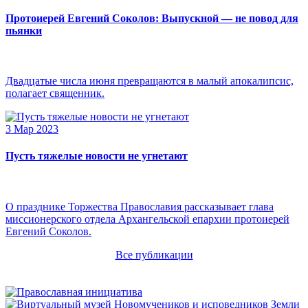
Протоиерей Евгений Соколов: Выпускной — не повод для
пьянки
Двадцатые числа июня превращаются в малый апокалипсис,
полагает священник.
3 Мар 2023
Пусть тяжелые новости не угнетают
О празднике Торжества Православия рассказывает глава
миссионерского отдела Архангельской епархии протоиерей
Евгений Соколов.
Все публикации