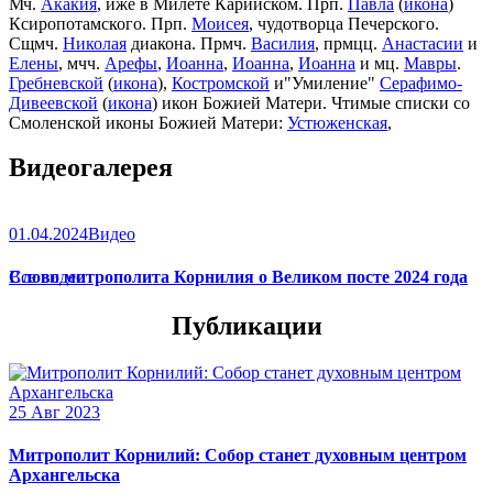
Мч.
Акакия
, иже в Милете Карийском. Прп.
Павла
(
икона
)
Ксиропотамского. Прп.
Моисея
, чудотворца Печерского.
Сщмч.
Николая
диакона. Прмч.
Василия
, прмцц.
Анастасии
и
Елены
, мчч.
Арефы
,
Иоанна
,
Иоанна
,
Иоанна
и мц.
Мавры
.
Гребневской
(
икона
),
Костромской
и"Умиление"
Серафимо-
Дивеевской
(
икона
) икон Божией Матери. Чтимые списки со
Смоленской иконы Божией Матери:
Устюженская
,
Выдропусская
,
Христофоровская
,
Супрасльская
,
Югская
Видеогалерея
(
икона
),
Игрицкая
,
Шуйская
(
икона
),
Седмиезерная
,
Сергиевская
(в Троице-Сергиевой Лавре).
01.04.2024
Видео
Слово митрополита Корнилия о Великом посте 2024 года
Все видео
Публикации
25 Авг 2023
Митрополит Корнилий: Собор станет духовным центром
Архангельска