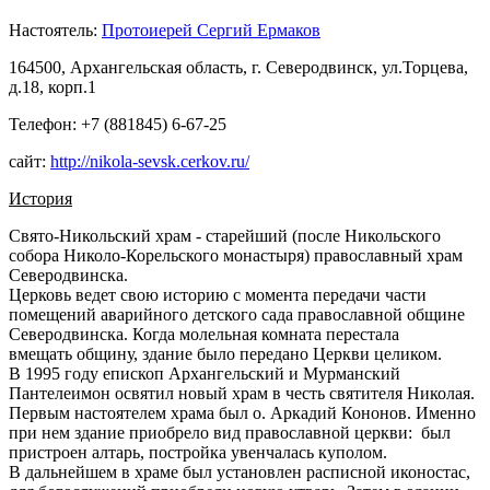
Настоятель:
Протоиерей Сергий Ермаков
164500, Архангельская область, г. Северодвинск, ул.Торцева,
д.18, корп.1
Телефон: +7 (881845) 6-67-25
сайт:
http://nikola-sevsk.cerkov.ru/
История
Свято-Никольский храм - старейший (после Никольского
собора Николо-Корельского монастыря) православный храм
Северодвинска.
Церковь ведет свою историю с момента передачи части
помещений аварийного детского сада православной общине
Северодвинска. Когда молельная комната перестала
вмещать общину, здание было передано Церкви целиком.
В 1995 году епископ Архангельский и Мурманский
Пантелеимон освятил новый храм в честь святителя Николая.
Первым настоятелем храма был о. Аркадий Кононов. Именно
при нем здание приобрело вид православной церкви: был
пристроен алтарь, постройка увенчалась куполом.
В дальнейшем в храме был установлен расписной иконостас,