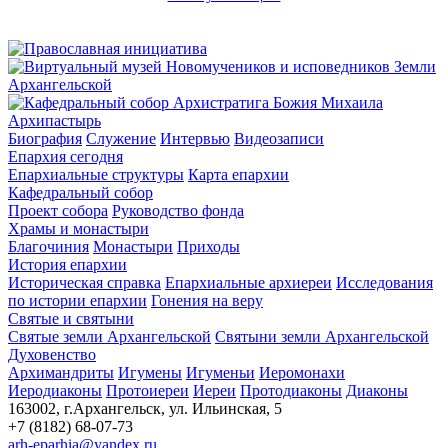
Архипастырь
Биография
Служение
Интервью
Видеозаписи
Епархия сегодня
Епархиальные структуры
Карта епархии
Кафедральный собор
Проект собора
Руководство фонда
Храмы и монастыри
Благочиния
Монастыри
Приходы
История епархии
Историческая справка
Епархиальные архиереи
Исследования
по истории епархии
Гонения на веру
Святые и святыни
Святые земли Архангельской
Святыни земли Архангельской
Духовенство
Архимандриты
Игумены
Игуменьи
Иеромонахи
Иеродиаконы
Протоиереи
Иереи
Протодиаконы
Диаконы
163002, г.Архангельск, ул. Ильинская, 5
+7 (8182) 68-07-73
arh-eparhia@yandex.ru