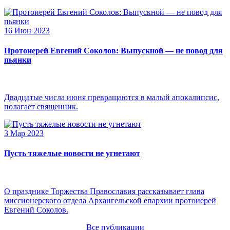
16 Июн 2023
Протоиерей Евгений Соколов: Выпускной — не повод для
пьянки
Двадцатые числа июня превращаются в малый апокалипсис,
полагает священник.
3 Мар 2023
Пусть тяжелые новости не угнетают
О празднике Торжества Православия рассказывает глава
миссионерского отдела Архангельской епархии протоиерей
Евгений Соколов.
Все публикации