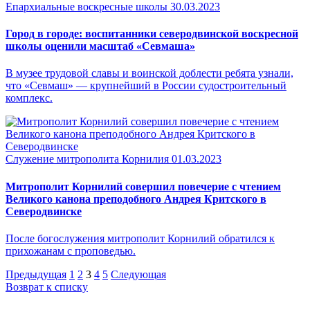
Епархиальные воскресные школы
30.03.2023
Город в городе: воспитанники северодвинской воскресной
школы оценили масштаб «Севмаша»
В музее трудовой славы и воинской доблести ребята узнали,
что «Севмаш» — крупнейший в России судостроительный
комплекс.
Служение митрополита Корнилия
01.03.2023
Митрополит Корнилий совершил повечерие с чтением
Великого канона преподобного Андрея Критского в
Северодвинске
После богослужения митрополит Корнилий обратился к
прихожанам с проповедью.
Предыдущая
1
2
3
4
5
Следующая
Возврат к списку