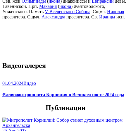
Свв. жен
Олимпиады
(
икона
) диакониссы и
Евпраксии
девы,
Тавеннской. Прп.
Макария
(
икона
) Желтоводского,
Унженского. Память
V Вселенского Собора
. Сщмч.
Николая
пресвитера. Сщмч.
Александра
пресвитера. Св.
Ираиды
исп.
Видеогалерея
01.04.2024
Видео
Слово митрополита Корнилия о Великом посте 2024 года
Все видео
Публикации
25 Авг 2023