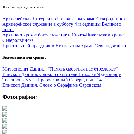
Фотогалерея для храма :
Архиерейская Литургия в Никольском храме Северодвинска
Архиерейское служение в субботу 4-й седмицы Великого
поста
Архипастырское богослужение в Свято-Никольском храме
Северодвинска
Престольный праздник в Никольском храме Северодвинска
Видеозаписи для храма :
Митрополит Даниил: "Память смертная нас отрезвляет"
Епископ Даниил. Слово о святителе Николае Чудотворце
Телепрограмма «Православный Север», вып. 14
Епископ Даниил. Слово о Серафиме Саровском
Фотографии: