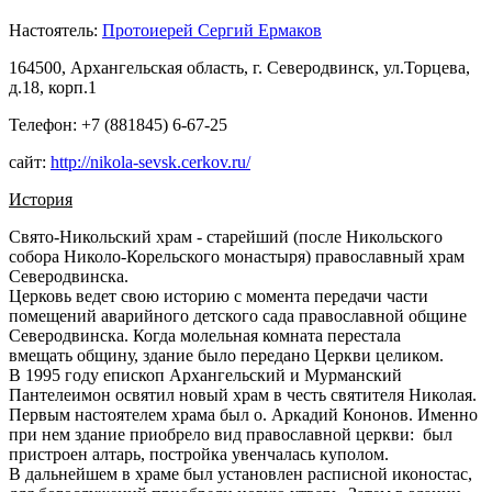
Настоятель:
Протоиерей Сергий Ермаков
164500, Архангельская область, г. Северодвинск, ул.Торцева,
д.18, корп.1
Телефон: +7 (881845) 6-67-25
сайт:
http://nikola-sevsk.cerkov.ru/
История
Свято-Никольский храм - старейший (после Никольского
собора Николо-Корельского монастыря) православный храм
Северодвинска.
Церковь ведет свою историю с момента передачи части
помещений аварийного детского сада православной общине
Северодвинска. Когда молельная комната перестала
вмещать общину, здание было передано Церкви целиком.
В 1995 году епископ Архангельский и Мурманский
Пантелеимон освятил новый храм в честь святителя Николая.
Первым настоятелем храма был о. Аркадий Кононов. Именно
при нем здание приобрело вид православной церкви: был
пристроен алтарь, постройка увенчалась куполом.
В дальнейшем в храме был установлен расписной иконостас,