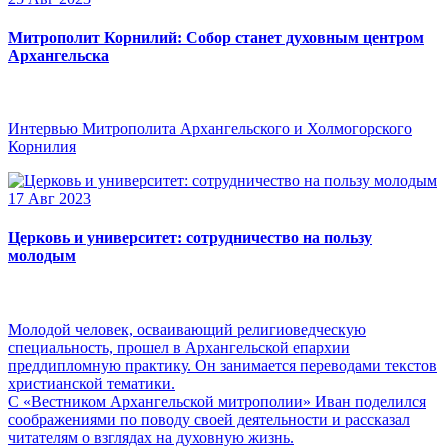
Митрополит Корнилий: Собор станет духовным центром
Архангельска
Интервью Митрополита Архангельского и Холмогорского
Корнилия
17 Авг 2023
Церковь и университет: сотрудничество на пользу
молодым
Молодой человек, осваивающий религиоведческую
специальность, прошел в Архангельской епархии
преддипломную практику. Он занимается переводами текстов
христианской тематики.
С «Вестником Архангельской митрополии» Иван поделился
соображениями по поводу своей деятельности и рассказал
читателям о взглядах на духовную жизнь.