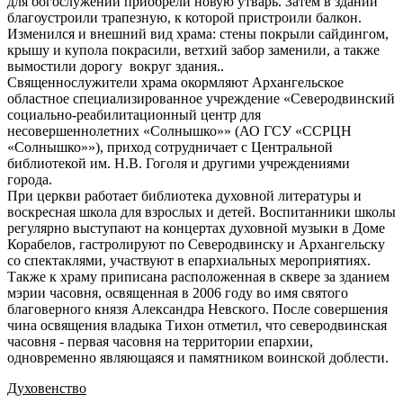
для богослужений приобрели новую утварь. Затем в здании
благоустроили трапезную, к которой пристроили балкон.
Изменился и внешний вид храма: стены покрыли сайдингом,
крышу и купола покрасили, ветхий забор заменили, а также
вымостили дорогу вокруг здания..
Священнослужители храма окормляют Архангельское
областное специализированное учреждение «Северодвинский
социально-реабилитационный центр для
несовершеннолетних «Солнышко»» (АО ГСУ «ССРЦН
«Солнышко»»), приход сотрудничает с Центральной
библиотекой им. Н.В. Гоголя и другими учреждениями
города.
При церкви работает библиотека духовной литературы и
воскресная школа для взрослых и детей. Воспитанники школы
регулярно выступают на концертах духовной музыки в Доме
Корабелов, гастролируют по Северодвинску и Архангельску
со спектаклями, участвуют в епархиальных мероприятиях.
Также к храму приписана расположенная в сквере за зданием
мэрии часовня, освященная в 2006 году во имя святого
благоверного князя Александра Невского. После совершения
чина освящения владыка Тихон отметил, что северодвинская
часовня - первая часовня на территории епархии,
одновременно являющаяся и памятником воинской доблести.
Духовенство