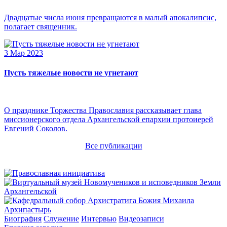
Двадцатые числа июня превращаются в малый апокалипсис,
полагает священник.
3 Мар 2023
Пусть тяжелые новости не угнетают
О празднике Торжества Православия рассказывает глава
миссионерского отдела Архангельской епархии протоиерей
Евгений Соколов.
Все публикации
Архипастырь
Биография
Служение
Интервью
Видеозаписи