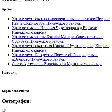
Храмы :
Храм в честь святых первоверховных апостолов Петра и
Павла с.Карпогоры Пинежского района
Храм во имя св. Николая Чудотворца в д.Верколе
Пинежского района
Храм во имя иконы Божией Матери «Знамение» в п.
Сосновка Пинежского района
Храм в честь святителя Николая Чудотворца в д.Кеврола
Пинежского района
Храм в честь Рождества Пресвятой Богородицы в
д.Земцово Пинежского района
Свято-Артемиево-Веркольский Мужской монастырь
История
Карта благочиния :
Фотографии: