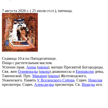
7 августа 2026 г. ( 25 июля ст.ст.), пятница.
Седмица 10-я по Пятидесятнице.
Пища с растительным маслом.
Успение прав.
Анны
(
икона
), матери Пресвятой Богородицы.
Свв. жен
Олимпиады
(
икона
) диакониссы и
Евпраксии
девы,
Тавеннской. Прп.
Макария
(
икона
) Желтоводского,
Унженского. Память
V Вселенского Собора
. Сщмч.
Николая
пресвитера. Сщмч.
Александра
пресвитера. Св.
Ираиды
исп.