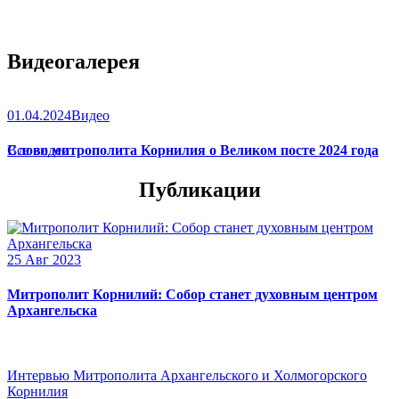
Видеогалерея
01.04.2024
Видео
Слово митрополита Корнилия о Великом посте 2024 года
Все видео
Публикации
25 Авг 2023
Митрополит Корнилий: Собор станет духовным центром
Архангельска
Интервью Митрополита Архангельского и Холмогорского
Корнилия