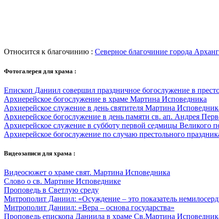
Относится к благочинию :
Северное благочиние города Арханг
Фотогалерея для храма :
Епископ Даниил совершил праздничное богослужение в прест
Архиерейское богослужение в храме Мартина Исповедника
Архиерейское служение в день святителя Мартина Исповедник
Архиерейское богослужение в день памяти св. ап. Андрея Пер
Архиерейское служение в субботу первой седмицы Великого п
Архиерейское богослужение по случаю престольного праздник
Видеозаписи для храма :
Видеосюжет о храме свят. Мартина Исповедника
Слово о св. Мартине Исповеднике
Проповедь в Светлую среду
Митрополит Даниил: «Осуждение – это показатель немилосерд
Митрополит Даниил: «Вера – основа государства»
Проповедь епископа Даниила в храме Св.Мартина Исповедник