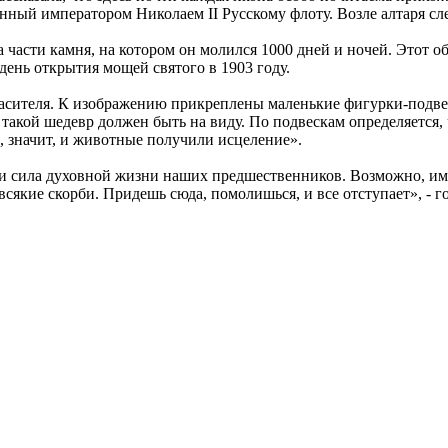
нный императором Николаем II Русскому флоту. Возле алтаря сл
части камня, на котором он молился 1000 дней и ночей. Этот о
день открытия мощей святого в 1903 году.
асителя. К изображению прикреплены маленькие фигурки-подвес
такой шедевр должен быть на виду. По подвескам определяется, чт
, значит, и животные получили исцеление».
и сила духовной жизни наших предшественников. Возможно, име
якие скорби. Придешь сюда, помолишься, и все отступает», - г