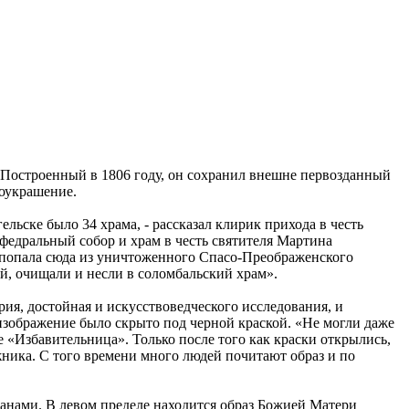
. Построенный в 1806 году, он сохранил внешне первозданный
гоукрашение.
ельске было 34 храма, - рассказал клирик прихода в честь
федральный собор и храм в честь святителя Мартина
ь попала сюда из уничтоженного Спасо-Преображенского
ой, очищали и несли в соломбальский храм».
ия, достойная и искусствоведческого исследования, и
изображение было скрыто под черной краской. «Не могли даже
е «Избавительница». Только после того как краски открылись,
жника. С того времени много людей почитают образ и по
ожанами. В левом пределе находится образ Божией Матери