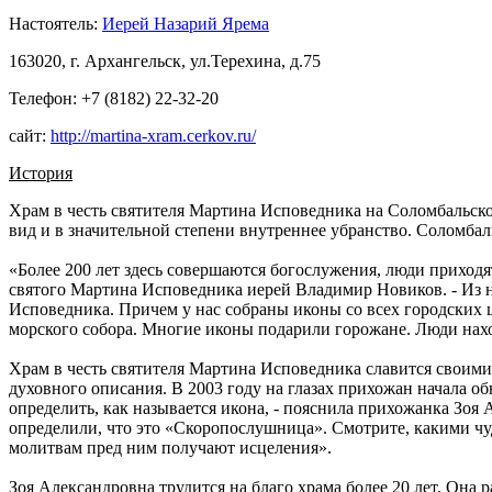
Настоятель:
Иерей Назарий Ярема
163020, г. Архангельск, ул.Терехина, д.75
Телефон: +7 (8182) 22-32-20
сайт:
http://martina-xram.cerkov.ru/
История
Храм в честь святителя Мартина Исповедника на Соломбальско
вид и в значительной степени внутреннее убранство. Соломба
«Более 200 лет здесь совершаются богослужения, люди приходят
святого Мартина Исповедника иерей Владимир Новиков. - Из ни
Исповедника. Причем у нас собраны иконы со всех городских 
морского собора. Многие иконы подарили горожане. Люди наход
Храм в честь святителя Мартина Исповедника славится своими
духовного описания. В 2003 году на глазах прихожан начала 
определить, как называется икона, - пояснила прихожанка Зоя
определили, что это «Скоропослушница». Смотрите, какими чуд
молитвам пред ним получают исцеления».
Зоя Александровна трудится на благо храма более 20 лет. Она 