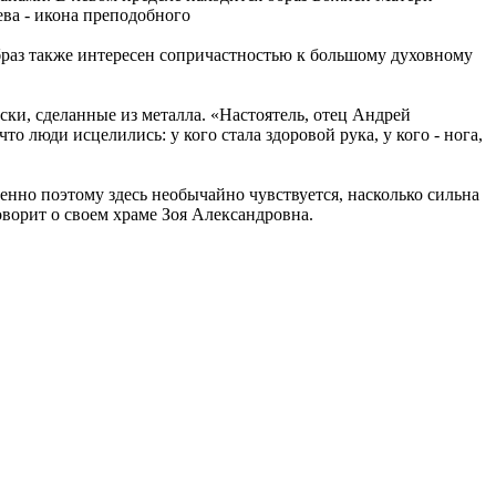
ева - икона преподобного
браз также интересен сопричастностью к большому духовному
ки, сделанные из металла. «Настоятель, отец Андрей
о люди исцелились: у кого стала здоровой рука, у кого - нога,
нно поэтому здесь необычайно чувствуется, насколько сильна
оворит о своем храме Зоя Александровна.