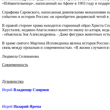
«Избавительница», написанный на Афоне в 1903 году и подаре
Серафима Саровского, написанная дивеевскими монахинями на 
событию в истории России: он приобретен дворянской четой в 
В правой стороне храма находится старинный образ Христа Сп
Хрусталев, недавно благословил вынести икону из алтаря, ведь 
- объяснила Зоя Александровна. - Даже фигурки животных есть
В храме святого Мартина Исповедника явлена история России 
связь между прошлым и современностью. «В жизни случаются вс
Людмила Селиванова
Современность
Духовенство
Иерей
Владимир Смирнов
Иерей
Назарий Ярема