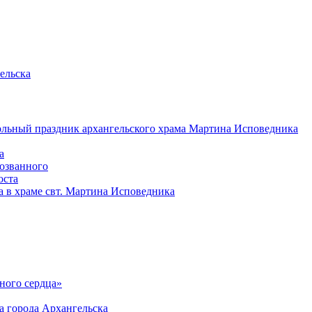
ельска
ольный праздник архангельского храма Мартина Исповедника
а
возванного
оста
а в храме свт. Мартина Исповедника
ного сердца»
а города Архангельска