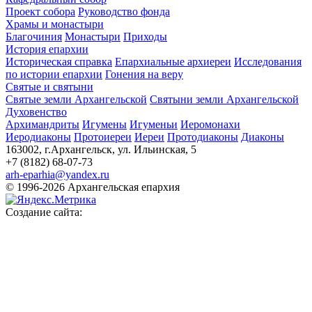
Проект собора
Руководство фонда
Храмы и монастыри
Благочиния
Монастыри
Приходы
История епархии
Историческая справка
Епархиальные архиереи
Исследования
по истории епархии
Гонения на веру
Святые и святыни
Святые земли Архангельской
Святыни земли Архангельской
Духовенство
Архимандриты
Игумены
Игуменьи
Иеромонахи
Иеродиаконы
Протоиереи
Иереи
Протодиаконы
Диаконы
163002, г.Архангельск, ул. Ильинская, 5
+7 (8182) 68-07-73
arh-eparhia@yandex.ru
© 1996-2026 Архангельская епархия
Создание сайта: