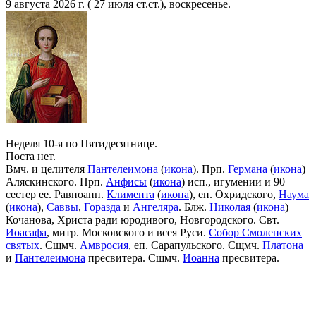
9 августа 2026 г. ( 27 июля ст.ст.), воскресенье.
Неделя 10-я по Пятидесятнице.
Поста нет.
Вмч. и целителя
Пантелеимона
(
икона
). Прп.
Германа
(
икона
)
Аляскинского. Прп.
Анфисы
(
икона
) исп., игумении и 90
сестер ее. Равноапп.
Климента
(
икона
), еп. Охридского,
Наума
(
икона
),
Саввы
,
Горазда
и
Ангеляра
. Блж.
Николая
(
икона
)
Кочанова, Христа ради юродивого, Новгородского. Свт.
Иоасафа
, митр. Московского и всея Руси.
Собор Смоленских
святых
. Сщмч.
Амвросия
, еп. Сарапульского. Сщмч.
Платона
и
Пантелеимона
пресвитера. Сщмч.
Иоанна
пресвитера.