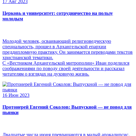
17 Авг 2023
Церковь и университет: сотрудничество на пользу
молодым
Молодой человек, осваивающий религиоведческую
специальность, прошел в Архангельской епархии
преддипломную практику. Он занимается переводами текстов
христианской тематики.
С «Вестником Архангельской митрополии» Иван поделился
соображениями по поводу своей деятельности и рассказал
читателям о взглядах на духовную жизнь.
16 Июн 2023
Протоиерей Евгений Соколов: Выпускной — не повод для
пьянки
Двадцатые числа июня превращаются в малый апокалипсис,