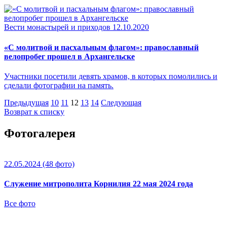
Вести монастырей и приходов
12.10.2020
«С молитвой и пасхальным флагом»: православный
велопробег прошел в Архангельске
Участники посетили девять храмов, в которых помолились и
сделали фотографии на память.
Предыдущая
10
11
12
13
14
Следующая
Возврат к списку
Фотогалерея
22.05.2024
(48 фото)
Служение митрополита Корнилия 22 мая 2024 года
Все фото