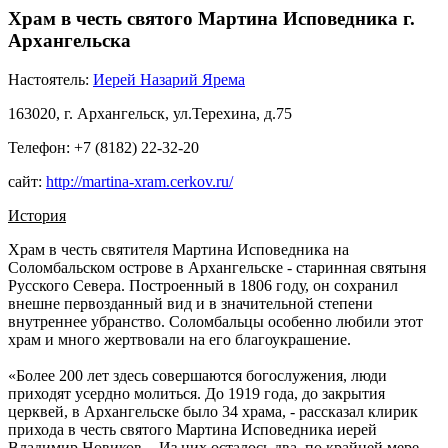
Храм в честь святого Мартина Исповедника г.
Архангельска
Настоятель:
Иерей Назарий Ярема
163020, г. Архангельск, ул.Терехина, д.75
Телефон: +7 (8182) 22-32-20
сайт:
http://martina-xram.cerkov.ru/
История
Храм в честь святителя Мартина Исповедника на
Соломбальском острове в Архангельске - старинная святыня
Русского Севера. Построенный в 1806 году, он сохранил
внешне первозданный вид и в значительной степени
внутреннее убранство. Соломбальцы особенно любили этот
храм и много жертвовали на его благоукрашение.
«Более 200 лет здесь совершаются богослужения, люди
приходят усердно молиться. До 1919 года, до закрытия
церквей, в Архангельске было 34 храма, - рассказал клирик
прихода в честь святого Мартина Исповедника иерей
Владимир Новиков. - Из них осталось два, по крайней мере,