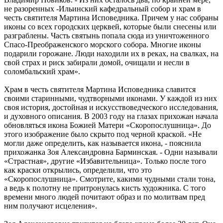
не разоренных -Ильинский кафедральный собор и храм в
честь святителя Мартина Исповедника. Причем у нас собраны
иконы со всех городских церквей, которые были снесены или
разграблены. Часть святынь попала сюда из уничтоженного
Спасо-Преображенского морского собора. Многие иконы
подарили горожане. Люди находили их в реках, на свалках, на
свой страх и риск забирали домой, очищали и несли в
соломбальский храм».
Храм в честь святителя Мартина Исповедника славится
своими старинными, чудтворными иконами. У каждой из них
своя история, достойная и искусствоведческого исследования,
и духовного описания. В 2003 году на глазах прихожан начала
обновляться икона Божией Матери «Скоропослушница». До
этого изображение было скрыто под черной краской. «Не
могли даже определить, как называется икона, - пояснила
прихожанка Зоя Александровна Барминская. - Одни называли
«Страстная», другие «Избавительница». Только после того
как краски открылись, определили, что это
«Скоропослушница». Смотрите, какими чудными стали тона,
а ведь к полотну не притронулась кисть художника. С того
времени много людей почитают образ и по молитвам пред
ним получают исцеления».