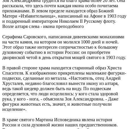
Зоя Александровна трудится на благо храма более 20 лет. Она
рассказала, что здесь почти каждая икона особо почитаема
прихожанами. В левом пределе находится образ Божией
Матери «Избавительница», написанный на Афоне в 1903 году
и подаренный императором Николаем II Русскому флоту.
Возле алтаря слева - икона преподобного
Серафима Саровского, написанная дивеевскими монахинями
на части камня, на котором он молился 1000 дней и ночей.
Этот образ также интересен сопричастностью к большому
духовному событию в истории России: он приобретен
дворянской четой в день открытия мощей святого в 1903 году.
В правой стороне храма находится старинный образ Христа
Спасителя. К изображению прикреплены маленькие фигурки-
подвески, сделанные из металла. «Настоятель, отец Андрей
Хрусталев, недавно благословил вынести икону из алтаря,
ведь такой шедевр должен быть на виду. По подвескам
определяется, что люди исцелились: у кого стала здоровой
рука, у кого - нога, - объяснила Зоя Александровна. - Даже
фигурки животных есть, значит, и животные получили
исцеление».
В храме святого Мартина Исповедника явлена история
России и сила духовной жизни наших предшественников.