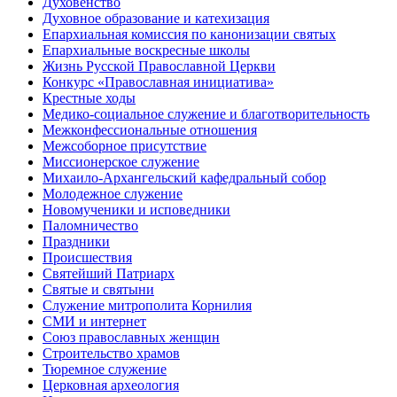
Духовенство
Духовное образование и катехизация
Епархиальная комиссия по канонизации святых
Епархиальные воскресные школы
Жизнь Русской Православной Церкви
Конкурс «Православная инициатива»
Крестные ходы
Медико-социальное служение и благотворительность
Межконфессиональные отношения
Межсоборное присутствие
Миссионерское служение
Михаило-Архангельский кафедральный собор
Молодежное служение
Новомученики и исповедники
Паломничество
Праздники
Происшествия
Святейший Патриарх
Святые и святыни
Служение митрополита Корнилия
СМИ и интернет
Союз православных женщин
Строительство храмов
Тюремное служение
Церковная археология