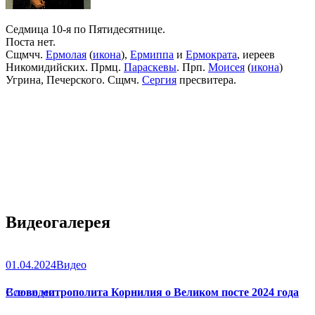
Седмица 10-я по Пятидесятнице.
Поста нет.
Сщмчч.
Ермолая
(
икона
),
Ермиппа
и
Ермократа
, иереев
Никомидийских. Прмц.
Параскевы
. Прп.
Моисея
(
икона
)
Угрина, Печерского. Сщмч.
Сергия
пресвитера.
Видеогалерея
01.04.2024
Видео
Слово митрополита Корнилия о Великом посте 2024 года
Все видео