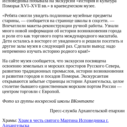
Исповедника побывала на экскурсии «История и культура
Поморья XVI–XVII вв.» в краеведческом музее.
«Ребята смогли увидеть подлинные музейные предметы
старины, — сообщается на странице школы в соцсети. —
Впечатлили макеты-реконструкции ручной работы. Узнали
много новой информации об истории возникновения города
и роли его как торгового порта международного масштаба.
Дети остались в восторге от увиденного и решили посетить и
другие залы музея в следующий раз. Сделали вывод: надо
непременно изучать историю родного края!»
На сайте музея сообщается, что экскурсия посвящена
освоению земельных и морских просторов Русского Севера,
развитию традиционных промыслов, истории возникновения
и развития городов и посадов Поморья. Экскурсантам
открываются забытые страницы истории Архангельска, целое
столетие бывшего единственным морским портом России —
центром торговли с Европой.
Фото из группы воскресной школы ВКонтакте
Пресс-служба Архангельской епархии
Храмы:
Храм в честь святого Мартина Исповедника г.
Архангельска