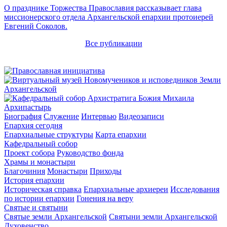
О празднике Торжества Православия рассказывает глава
миссионерского отдела Архангельской епархии протоиерей
Евгений Соколов.
Все публикации
Архипастырь
Биография
Служение
Интервью
Видеозаписи
Епархия сегодня
Епархиальные структуры
Карта епархии
Кафедральный собор
Проект собора
Руководство фонда
Храмы и монастыри
Благочиния
Монастыри
Приходы
История епархии
Историческая справка
Епархиальные архиереи
Исследования
по истории епархии
Гонения на веру
Святые и святыни
Святые земли Архангельской
Святыни земли Архангельской
Духовенство