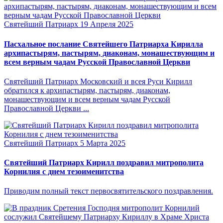
Святейший Патриарх
19 Апреля 2025
Пасхальное послание Святейшего Патриарха Кирилла
архипастырям, пастырям, диаконам, монашествующим и
всем верным чадам Русской Православной Церкви
Святейший Патриарх Московский и всея Руси Кирилл
обратился к архипастырям, пастырям, диаконам,
монашествующим и всем верным чадам Русской
Православной Церкви ...
Святейший Патриарх
5 Марта 2025
Святейший Патриарх Кирилл поздравил митрополита
Корнилия с днем тезоименитства
Приводим полный текст первосвятительского поздравления.