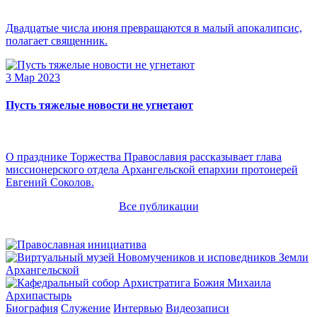
Двадцатые числа июня превращаются в малый апокалипсис,
полагает священник.
3 Мар 2023
Пусть тяжелые новости не угнетают
О празднике Торжества Православия рассказывает глава
миссионерского отдела Архангельской епархии протоиерей
Евгений Соколов.
Все публикации
Архипастырь
Биография
Служение
Интервью
Видеозаписи