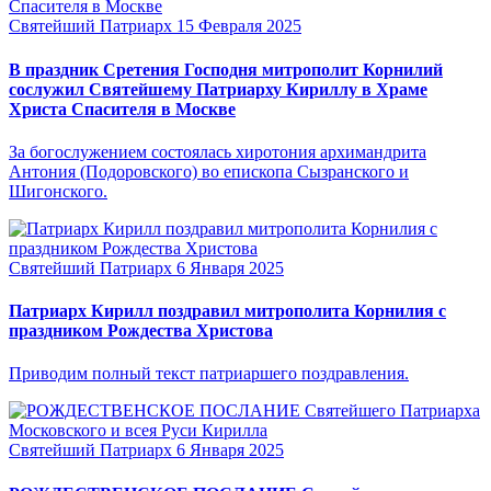
Святейший Патриарх
15 Февраля 2025
В праздник Сретения Господня митрополит Корнилий
сослужил Святейшему Патриарху Кириллу в Храме
Христа Спасителя в Москве
За богослужением состоялась хиротония архимандрита
Антония (Подоровского) во епископа Сызранского и
Шигонского.
Святейший Патриарх
6 Января 2025
Патриарх Кирилл поздравил митрополита Корнилия с
праздником Рождества Христова
Приводим полный текст патриаршего поздравления.
Святейший Патриарх
6 Января 2025