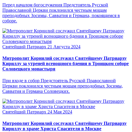
Перед началом богослужения Предстоятель Русской
Православной Церкви поклонился честным мощам
преподобных Зосимы, Савватия и Германа, покоящимся в
соборе.
Святейший Патриарх
21 Августа 2024
Митрополит Корнилий сослужил Святейшему Патриарху
Кириллу за утреней всенощного бдения в Троицком соборе
Соловецкого монастыря
При входе в собор Предстоятель Русской Православной
Церкви поклонился честным мощам преподобных Зосимы,
Савватия и Германа Соловецких.
Святейший Патриарх
24 Мая 2024
Митрополит Корнилий сослужил Святейшему Патриарху
Кириллу в храме Христа Спасителя в Москве