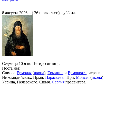
8 августа 2026 г. ( 26 июля ст.ст.), суббота.
Седмица 10-я по Пятидесятнице.
Поста нет.
Сщмчч.
Ермолая
(
икона
),
Ермиппа
и
Ермократа
, иереев
Никомидийских. Прмц.
Параскевы
. Прп.
Моисея
(
икона
)
Угрина, Печерского. Сщмч.
Сергия
пресвитера.