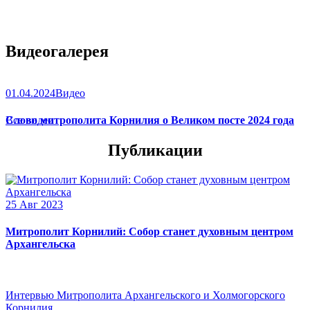
Видеогалерея
01.04.2024
Видео
Слово митрополита Корнилия о Великом посте 2024 года
Все видео
Публикации
25 Авг 2023
Митрополит Корнилий: Собор станет духовным центром
Архангельска
Интервью Митрополита Архангельского и Холмогорского
Корнилия