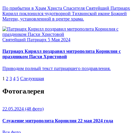
По прибытии в Храм Христа Спасителя Святейший Патриарх
Кирилл поклонился чудотворной Тихвинской иконе Божией
Матери, установленной в центре храма.
Святейший Патриарх
5 Мая 2024
Патриарх Кирилл поздравил митрополита Корнилия с
праздником Пасхи Христовой
Приводим полный текст патриаршего поздравления.
1
2
3
4
5
Следующая
Фотогалерея
22.05.2024
(48 фото)
Служение митрополита Корнилия 22 мая 2024 года
Все фото