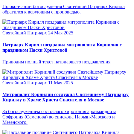
По окончании богослужения Святейший Патриарх Кирилл
обратился к верующим с проповедью.
Святейший Патриарх
24 Мая 2025
Патриарх Кирилл поздравил митрополита Корнилия с
праздником Пасхи Христовой
Приводим полный текст патриаршего поздравления.
Святейший Патриарх
11 Мая 2025
Митрополит Корнилий сослужил Святейшему Патриарху
Кириллу в Храме Христа Спасителя в Москве
За богослужением состоялась хиротония архимандрита
Софрония (Семенова) во епископа Нарьян-Марского и
Мезенского.