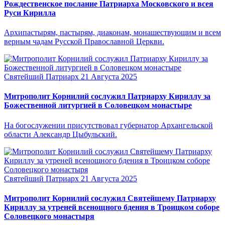
Рождественское послание Патриарха Московского и всея
Руси Кирилла
Архипастырям, пастырям, диаконам, монашествующим и всем
верным чадам Русской Православной Церкви.
Святейший Патриарх
21 Августа 2025
Митрополит Корнилий сослужил Патриарху Кириллу за
Божественной литургией в Соловецком монастыре
На богослужении присутствовал губернатор Архангельской
области Александр Цыбульский.
Святейший Патриарх
21 Августа 2025
Митрополит Корнилий сослужил Святейшему Патриарху
Кириллу за утреней всенощного бдения в Троицком соборе
Соловецкого монастыря