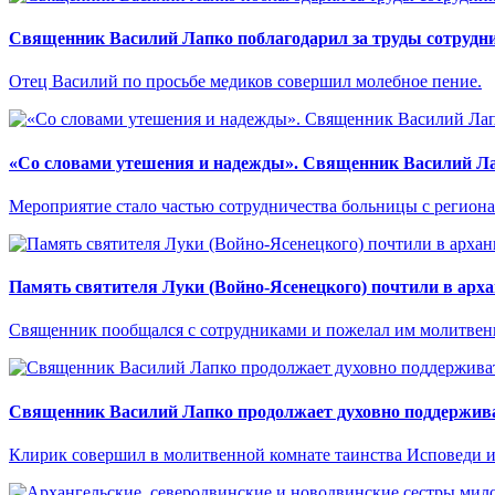
Священник Василий Лапко поблагодарил за труды сотрудн
Отец Василий по просьбе медиков совершил молебное пение.
«Со словами утешения и надежды». Священник Василий Лап
Мероприятие стало частью сотрудничества больницы с регион
Память святителя Луки (Войно-Ясенецкого) почтили в арх
Священник пообщался с сотрудниками и пожелал им молитвен
Священник Василий Лапко продолжает духовно поддержива
Клирик совершил в молитвенной комнате таинства Исповеди и