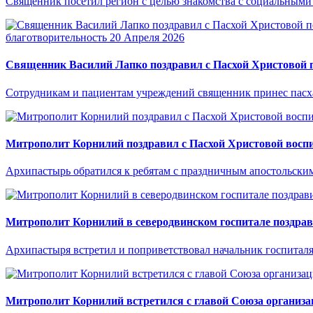
Священник посетил регион с целью знакомства с социальными
благотворительность
20 Апреля 2026
Священник Василий Лапко поздравил с Пасхой Христовой по
Сотрудникам и пациентам учреждений священник принес пасхаль
Митрополит Корнилий поздравил с Пасхой Христовой воспи
Архипастырь обратился к ребятам с праздничным апостольски
Митрополит Корнилий в северодвинском госпитале поздра
Архипастыря встретил и поприветствовал начальник госпитал
Митрополит Корнилий встретился с главой Союза организа