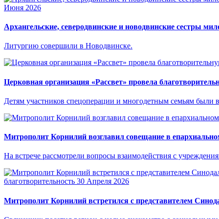
Июня 2026
Архангельские, северодвинские и новодвинские сестры м
Литургию совершили в Новодвинске.
Церковная организация «Рассвет» провела благотворитель
Детям участников спецоперации и многодетным семьям были в
Митрополит Корнилий возглавил совещание в епархиально
На встрече рассмотрели вопросы взаимодействия с учреждени
благотворительность
30 Апреля 2026
Митрополит Корнилий встретился с представителем Синод