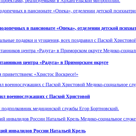
 проектами, реализуемыми в Архангельской митрополии.
допечных в пансионате «Опека», отделении детской психиат
ные подарки и угощения, всех поздравил с Пасхой Христовой, п
Медико-социаль
танников центра «Радуга» в Приморском округе
м приветствием: «Христос Воскресе!»
Медико-социальное слу
вил военнослужащих с Пасхой Христовой
я подполковник медицинской службы Егор Бортновский.
Медико-социальное служе
ций инвалидов России Натальей Крель