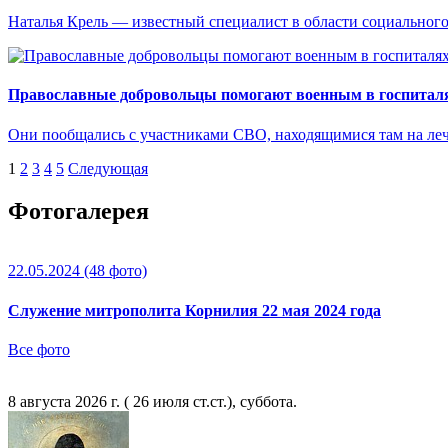
Наталья Крель — известный специалист в области социального
Православные добровольцы помогают военным в госпиталя
Они пообщались с участниками СВО, находящимися там на ле
1
2
3
4
5
Следующая
Фотогалерея
22.05.2024
(48 фото)
Служение митрополита Корнилия 22 мая 2024 года
Все фото
8 августа 2026 г. ( 26 июля ст.ст.), суббота.