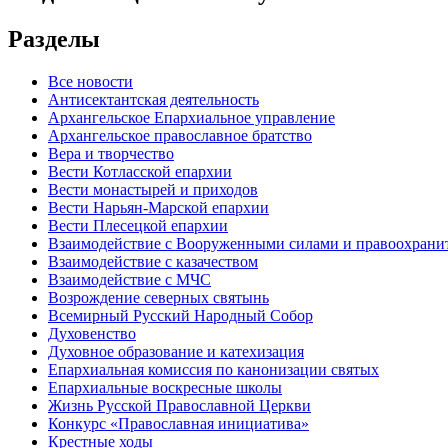
Разделы
Все новости
Антисектантская деятельность
Архангельское Епархиальное управление
Архангельское православное братство
Вера и творчество
Вести Котласской епархии
Вести монастырей и приходов
Вести Нарьян-Марской епархии
Вести Плесецкой епархии
Взаимодействие с Вооруженными силами и правоохран
Взаимодействие с казачеством
Взаимодействие с МЧС
Возрождение северных святынь
Всемирный Русский Народный Собор
Духовенство
Духовное образование и катехизация
Епархиальная комиссия по канонизации святых
Епархиальные воскресные школы
Жизнь Русской Православной Церкви
Конкурс «Православная инициатива»
Крестные ходы