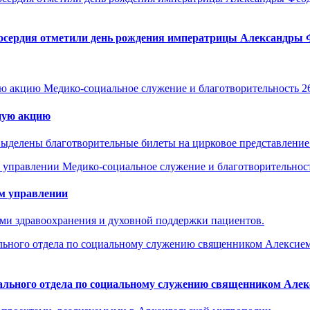
илосердия отметили день рождения императрицы Александры
Медико-социальное служение и благотворительность
2
ную акцию
ыделены благотворительные билеты на цирковое представление
Медико-социальное служение и благотворительнос
м управлении
ями здравоохранения и духовной поддержки пациентов.
ального отдела по социальному служению священником Але