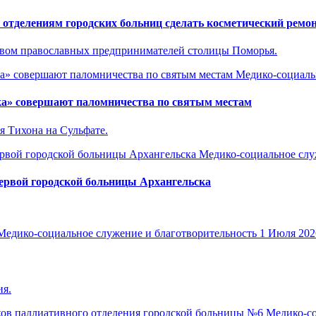
отделениям городских больниц сделать косметический ремо
ством православных предпринимателей столицы Поморья.
Медико-социаль
ка» совершают паломничества по святым местам
я Тихона на Сульфате.
Медико-социальное слу
Первой городской больницы Архангельска
Медико-социальное служение и благотворительность
1 Июля 202
ия.
Медико-со