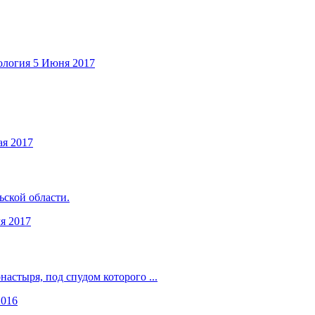
ология
5 Июня 2017
ая 2017
ьской области.
я 2017
астыря, под спудом которого ...
2016