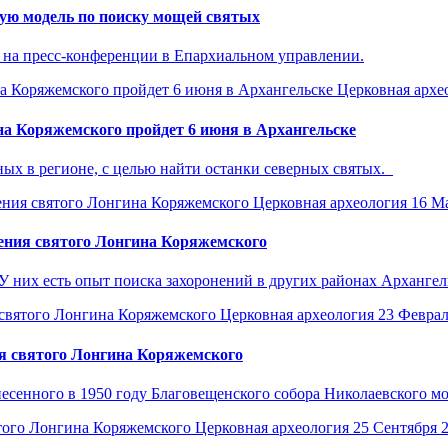
ную модель по поиску мощей святых
 на пресс-конференции в Епархиальном управлении.
Церковная архе
на Коряжемского пройдет 6 июня в Архангельске
ых в регионе, с целью найти останки северных святых.
Церковная археология
16 М
нения святого Лонгина Коряжемского
 них есть опыт поиска захоронений в других районах Архангел
Церковная археология
23 Феврал
я святого Лонгина Коряжемского
есенного в 1950 году Благовещенского собора Николаевского мон
Церковная археология
25 Сентября 