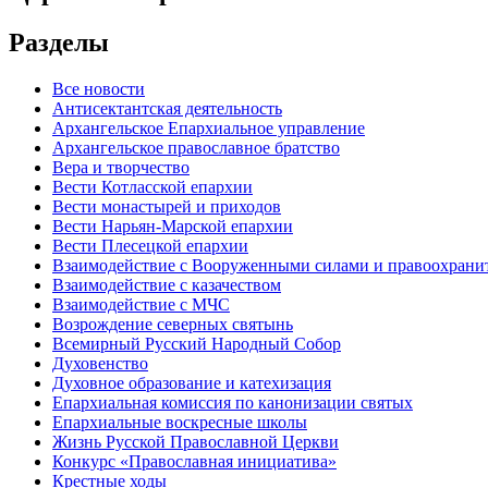
Разделы
Все новости
Антисектантская деятельность
Архангельское Епархиальное управление
Архангельское православное братство
Вера и творчество
Вести Котласской епархии
Вести монастырей и приходов
Вести Нарьян-Марской епархии
Вести Плесецкой епархии
Взаимодействие с Вооруженными силами и правоохран
Взаимодействие с казачеством
Взаимодействие с МЧС
Возрождение северных святынь
Всемирный Русский Народный Собор
Духовенство
Духовное образование и катехизация
Епархиальная комиссия по канонизации святых
Епархиальные воскресные школы
Жизнь Русской Православной Церкви
Конкурс «Православная инициатива»
Крестные ходы