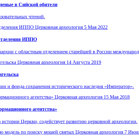
ученые в Сийской обители
азовательных чтений.
Церковная археология
5 Мая 2022
 отделения ИППО
пархии с областным отделением старейшей в России междунаро
Церковная археология
14 Августа 2019
нгельска
и и фонда сохранения исторического наследия «Император».
Церковная археология
15 Мая 2018
ормационного агентства»
о истории Церкви, содействует развитию церковной археологии.
Церковная археология
7 Июн