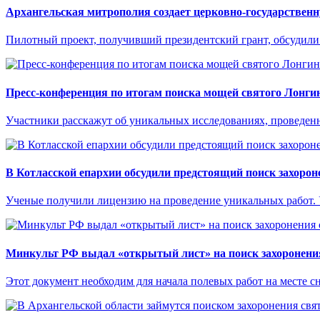
Архангельская митрополия создает церковно-государствен
Пилотный проект, получивший президентский грант, обсудили
Пресс-конференция по итогам поиска мощей святого Лонги
Участники расскажут об уникальных исследованиях, проведенн
В Котласской епархии обсудили предстоящий поиск захоро
Ученые получили лицензию на проведение уникальных работ. У
Минкульт РФ выдал «открытый лист» на поиск захоронени
Этот документ необходим для начала полевых работ на месте сн