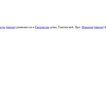
ады
(
икона
) диакониссы и
Евпраксии
девы, Тавеннской. Прп.
Макария
(
икона
) 