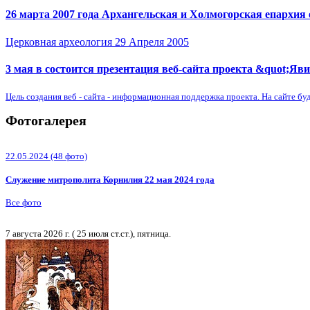
26 марта 2007 года Архангельская и Холмогорская епархия
Церковная археология
29 Апреля 2005
3 мая в состоится презентация веб-сайта проекта &quot;Яв
Цель создания веб - сайта - информационная поддержка проекта. На сайте бу
Фотогалерея
22.05.2024
(48 фото)
Служение митрополита Корнилия 22 мая 2024 года
Все фото
7 августа 2026 г. ( 25 июля ст.ст.), пятница.