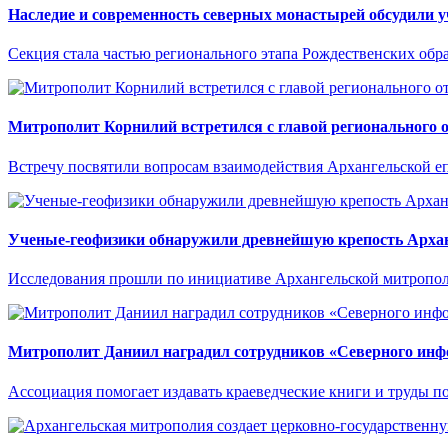
Наследие и современность северных монастырей обсудили 
Секция стала частью регионального этапа Рождественских обр
Митрополит Корнилий встретился с главой регионального
Встречу посвятили вопросам взаимодействия Архангельской е
Ученые-геофизики обнаружили древнейшую крепость Арха
Исследования прошли по инициативе Архангельской митрополи
Митрополит Даниил наградил сотрудников «Северного инф
Ассоциация помогает издавать краеведческие книги и труды п