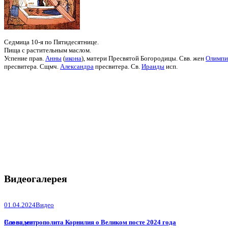
Седмица 10-я по Пятидесятнице.
Пища с растительным маслом.
Успение прав.
Анны
(
икона
), матери Пресвятой Богородицы. Свв. жен
Олимпи
пресвитера. Сщмч.
Александра
пресвитера. Св.
Ираиды
исп.
Видеогалерея
01.04.2024
Видео
Слово митрополита Корнилия о Великом посте 2024 года
Все видео