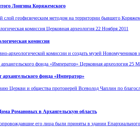
вятого Лонгина Коряжемского
 слой геофизическим методом на территории бывшего Коряжем
Церковная археология
22 Ноября 2011
ологическая комиссия
но-археологической комиссии и создать музей Новомучеников и 
Церковная археология
25 М
т архангельского фонда «Император»
вию Церкви и общества протоиерей Всеволод Чаплин по благосл
 Дома Романовых в Архангельскую область
сопровождавшие его лица были приняты в здании Епархиальног