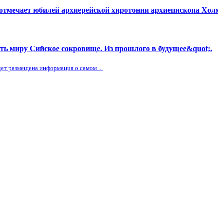
 отмечает юбилей архиерейской хиротонии архиепископа Хол
ить миру Сийское сокровище. Из прошлого в будущее&quot;.
дет размещена информация о самом ...