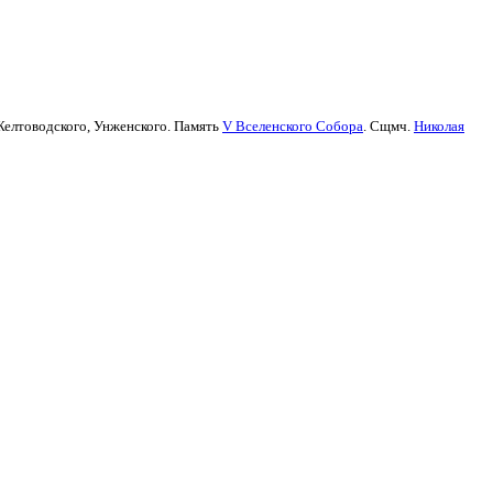
Желтоводского, Унженского. Память
V Вселенского Собора
. Сщмч.
Николая