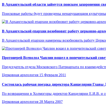
В Архангельской области займутся поиском захоронения с
Поисковые работы будут проведены ненарушающим культурный
В Архангельской епархии возобновит работу церковно-архе
В Архангельской епархии намерены возобновить работу Церков
Протоиерей Всеволод Чаплин вошел в попечительский сове
Председатель отдела Московского Патриархата по взаимодейст
Церковная археология
15 Февраля 2011
Состоялась рабочая поездка директора Канцелярии Главы
По возвращении в Холмогоры директор Канцелярии Е.И.В. и 
Церковная археология
28 Марта 2007