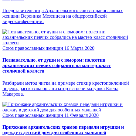
Представительница Архангельского союза православных
женщин Вероника Мезенцева на общероссийской
видеоконференции.
Союз православных женщин
16 Марта 2020
Познавательно, от души и с юмором: полсотни
архангельских певчих собрались на мастер-класс
столичной коллеги
Разбирали метод читка на примере стихир крестопоклонной
недели, рассказала организатор встречи матушка Елена
Макарова.
Союз православных женщин
11 Февраля 2020
Прихожане архангельских храмов передали игрушки и
одежду в детский дом для особенных малышей