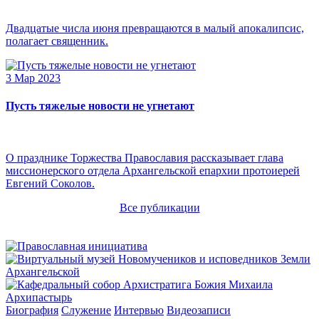
Двадцатые числа июня превращаются в малый апокалипсис,
полагает священник.
3 Мар 2023
Пусть тяжелые новости не угнетают
О празднике Торжества Православия рассказывает глава
миссионерского отдела Архангельской епархии протоиерей
Евгений Соколов.
Все публикации
Архипастырь
Биография
Служение
Интервью
Видеозаписи