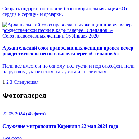
Собрать подарки позволили благотворительная акция «От
сердца к сердцу» и ярмарки.
Союз православных женщин
16 Января 2020
Архангельский союз православных женщин провел вечер
рождественской песни в кафе-галерее «СтепановЪ»
Пели все вместе и по одному, под гусли и под саксофон, пели
на русском, украинском, гагаузком и английском.
1
2
3
Следующая
Фотогалерея
22.05.2024
(48 фото)
Служение митрополита Корнилия 22 мая 2024 года
Все фото