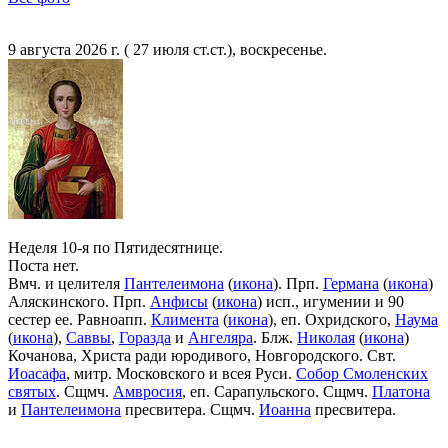
9 августа 2026 г. ( 27 июля ст.ст.), воскресенье.
Неделя 10-я по Пятидесятнице.
Поста нет.
Вмч. и целителя
Пантелеимона
(
икона
). Прп.
Германа
(
икона
)
Аляскинского. Прп.
Анфисы
(
икона
) исп., игумении и 90
сестер ее. Равноапп.
Климента
(
икона
), еп. Охридского,
Наума
(
икона
),
Саввы
,
Горазда
и
Ангеляра
. Блж.
Николая
(
икона
)
Кочанова, Христа ради юродивого, Новгородского. Свт.
Иоасафа
, митр. Московского и всея Руси.
Собор Смоленских
святых
. Сщмч.
Амвросия
, еп. Сарапульского. Сщмч.
Платона
и
Пантелеимона
пресвитера. Сщмч.
Иоанна
пресвитера.