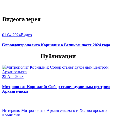
Видеогалерея
01.04.2024
Видео
Слово митрополита Корнилия о Великом посте 2024 года
Все видео
Публикации
25 Авг 2023
Митрополит Корнилий: Собор станет духовным центром
Архангельска
Интервью Митрополита Архангельского и Холмогорского
Корнилия