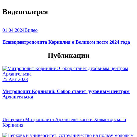
Видеогалерея
01.04.2024
Видео
Слово митрополита Корнилия о Великом посте 2024 года
Все видео
Публикации
25 Авг 2023
Митрополит Корнилий: Собор станет духовным центром
Архангельска
Интервью Митрополита Архангельского и Холмогорского
Корнилия