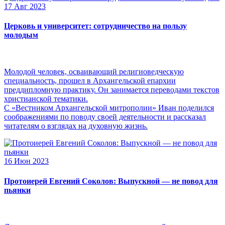
17 Авг 2023
Церковь и университет: сотрудничество на пользу
молодым
Молодой человек, осваивающий религиоведческую
специальность, прошел в Архангельской епархии
преддипломную практику. Он занимается переводами текстов
христианской тематики.
С «Вестником Архангельской митрополии» Иван поделился
соображениями по поводу своей деятельности и рассказал
читателям о взглядах на духовную жизнь.
16 Июн 2023
Протоиерей Евгений Соколов: Выпускной — не повод для
пьянки