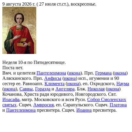
9 августа 2026 г. ( 27 июля ст.ст.), воскресенье.
Неделя 10-я по Пятидесятнице.
Поста нет.
Вмч. и целителя
Пантелеимона
(
икона
). Прп.
Германа
(
икона
)
Аляскинского. Прп.
Анфисы
(
икона
) исп., игумении и 90
сестер ее. Равноапп.
Климента
(
икона
), еп. Охридского,
Наума
(
икона
),
Саввы
,
Горазда
и
Ангеляра
. Блж.
Николая
(
икона
)
Кочанова, Христа ради юродивого, Новгородского. Свт.
Иоасафа
, митр. Московского и всея Руси.
Собор Смоленских
святых
. Сщмч.
Амвросия
, еп. Сарапульского. Сщмч.
Платона
и
Пантелеимона
пресвитера. Сщмч.
Иоанна
пресвитера.