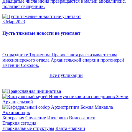
Двадцатые числа июня превращаются в малый апокалипсис,
полагает священник.
3 Мар 2023
Пусть тяжелые новости не угнетают
О празднике Торжества Православия рассказывает глава
миссионерского отдела Архангельской епархии протоиерей
Евгений Соколов.
Все публикации
Архипастырь
Биография
Служение
Интервью
Видеозаписи
Епархия сегодня
Епархиальные структуры
Карта епархии