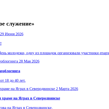
ое служение»
29 Июня 2026
!
День молодежи, одну из площадок организовали участники епар
28 Мая 2026
деоблогинга
т 18 до 40 лет.
2 Марта 2026
 храме на Яграх в Северодвинске
ова на Яграх в Северодвинске.