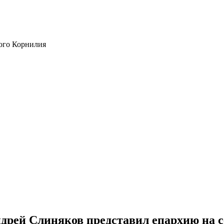
ого Корнилия
дрей Слиняков представил епархию на с