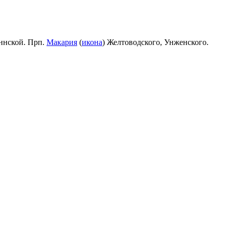
ннской. Прп.
Макария
(
икона
) Желтоводского, Унженского.