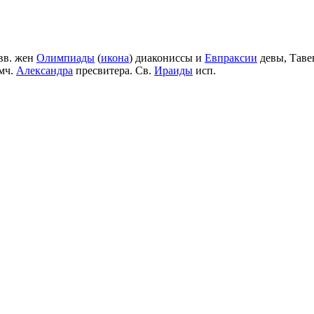
вв. жен
Олимпиады
(
икона
) диакониссы и
Евпраксии
девы, Таве
мч.
Александра
пресвитера. Св.
Ираиды
исп.