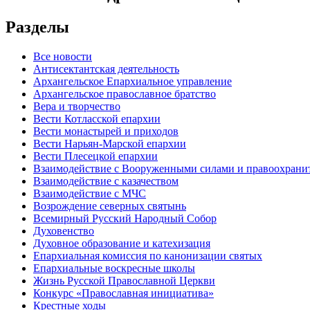
Разделы
Все новости
Антисектантская деятельность
Архангельское Епархиальное управление
Архангельское православное братство
Вера и творчество
Вести Котласской епархии
Вести монастырей и приходов
Вести Нарьян-Марской епархии
Вести Плесецкой епархии
Взаимодействие с Вооруженными силами и правоохран
Взаимодействие с казачеством
Взаимодействие с МЧС
Возрождение северных святынь
Всемирный Русский Народный Собор
Духовенство
Духовное образование и катехизация
Епархиальная комиссия по канонизации святых
Епархиальные воскресные школы
Жизнь Русской Православной Церкви
Конкурс «Православная инициатива»
Крестные ходы