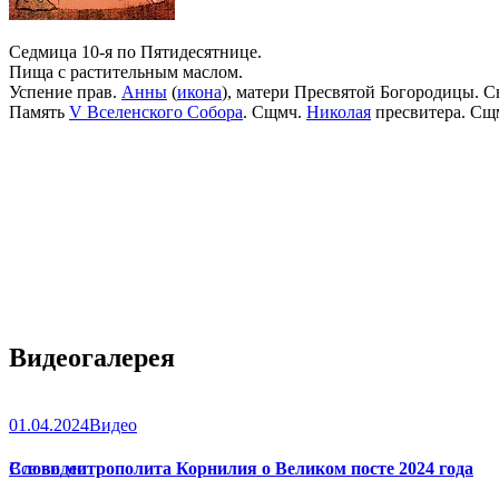
Седмица 10-я по Пятидесятнице.
Пища с растительным маслом.
Успение прав.
Анны
(
икона
), матери Пресвятой Богородицы. С
Память
V Вселенского Собора
. Сщмч.
Николая
пресвитера. Сщ
Видеогалерея
01.04.2024
Видео
Слово митрополита Корнилия о Великом посте 2024 года
Все видео