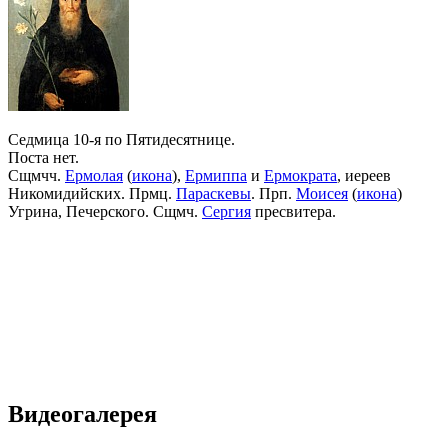
Седмица 10-я по Пятидесятнице.
Поста нет.
Сщмчч.
Ермолая
(
икона
),
Ермиппа
и
Ермократа
, иереев
Никомидийских. Прмц.
Параскевы
. Прп.
Моисея
(
икона
)
Угрина, Печерского. Сщмч.
Сергия
пресвитера.
Видеогалерея