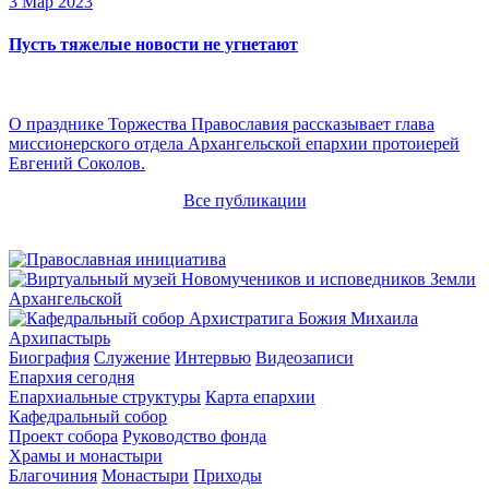
3 Мар 2023
Пусть тяжелые новости не угнетают
О празднике Торжества Православия рассказывает глава
миссионерского отдела Архангельской епархии протоиерей
Евгений Соколов.
Все публикации
Архипастырь
Биография
Служение
Интервью
Видеозаписи
Епархия сегодня
Епархиальные структуры
Карта епархии
Кафедральный собор
Проект собора
Руководство фонда
Храмы и монастыри
Благочиния
Монастыри
Приходы