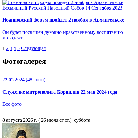
Всемирный Русский Народный Собор
14 Сентября 2023
Иоанновский форум пройдет 2 ноября в Архангельске
Он будет посвящен духовно-нравственному воспитанию
молодежи
1
2
3
4
5
Следующая
Фотогалерея
22.05.2024
(48 фото)
Служение митрополита Корнилия 22 мая 2024 года
Все фото
8 августа 2026 г. ( 26 июля ст.ст.), суббота.