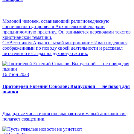
Молодой человек, осваивающий религиоведческую
специальность, прошел в Архангельской епархии
преддипломную практику. Он занимается переводами текстов
христианской тематики.
С «Вестником Архангельской митрополии» Иван поделился
соображениями по поводу своей деятельности и рассказал
читателям о взглядах на духовную жизнь.
16 Июн 2023
Протоиерей Евгений Соколов: Выпускной — не повод для
пьянки
Двадцатые числа июня превращаются в малый апокалипсис,
полагает священник.