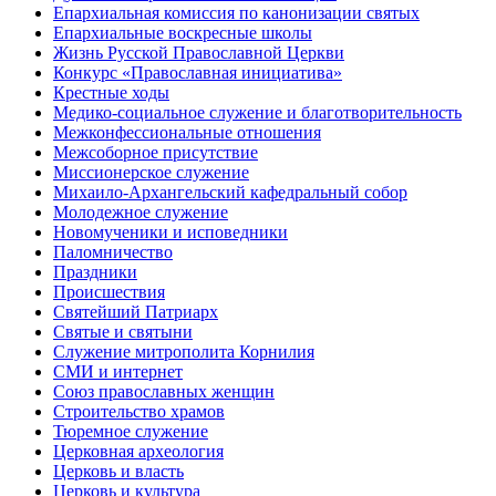
Епархиальная комиссия по канонизации святых
Епархиальные воскресные школы
Жизнь Русской Православной Церкви
Конкурс «Православная инициатива»
Крестные ходы
Медико-социальное служение и благотворительность
Межконфессиональные отношения
Межсоборное присутствие
Миссионерское служение
Михаило-Архангельский кафедральный собор
Молодежное служение
Новомученики и исповедники
Паломничество
Праздники
Происшествия
Святейший Патриарх
Святые и святыни
Служение митрополита Корнилия
СМИ и интернет
Союз православных женщин
Строительство храмов
Тюремное служение
Церковная археология
Церковь и власть
Церковь и культура