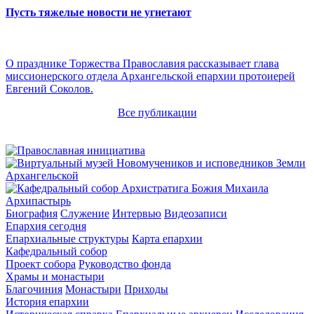
Пусть тяжелые новости не угнетают
О празднике Торжества Православия рассказывает глава
миссионерского отдела Архангельской епархии протоиерей
Евгений Соколов.
Все публикации
Архипастырь
Биография
Служение
Интервью
Видеозаписи
Епархия сегодня
Епархиальные структуры
Карта епархии
Кафедральный собор
Проект собора
Руководство фонда
Храмы и монастыри
Благочиния
Монастыри
Приходы
История епархии