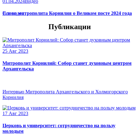
01.04.2024
Видео
Слово митрополита Корнилия о Великом посте 2024 года
Все видео
Публикации
25 Авг 2023
Митрополит Корнилий: Собор станет духовным центром
Архангельска
Интервью Митрополита Архангельского и Холмогорского
Корнилия
17 Авг 2023
Церковь и университет: сотрудничество на пользу
молодым