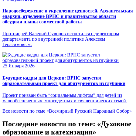
Народосбережение и укрепление ценностей. Архангельская
епархия, отделение ВРНС и правительство области
обсудили планы совместной работы
Протоиерей Валерий Суворов встретился с директором
департамента по внутренней политике Алексеем
Герасимовым.
25 Января 2026
Будущие кадры для Церкви: ВРНС запустил
образовательный проект для абитуриентов из глубинки
Проект призван быть “социальным лифтом” для детей из
малообеспеченных, многодетных и священнических семей.
Все новости по теме «Всемирный Русский Народный Собор»
Последние новости по теме: «Духовное
образование и катехизация»