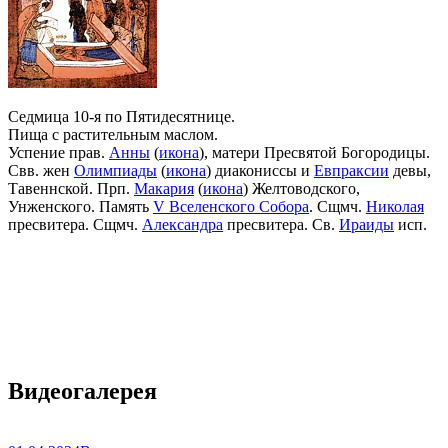
Седмица 10-я по Пятидесятнице.
Пища с растительным маслом.
Успение прав.
Анны
(
икона
), матери Пресвятой Богородицы.
Свв. жен
Олимпиады
(
икона
) диакониссы и
Евпраксии
девы,
Тавеннской. Прп.
Макария
(
икона
) Желтоводского,
Унженского. Память
V Вселенского Собора
. Сщмч.
Николая
пресвитера. Сщмч.
Александра
пресвитера. Св.
Ираиды
исп.
Видеогалерея