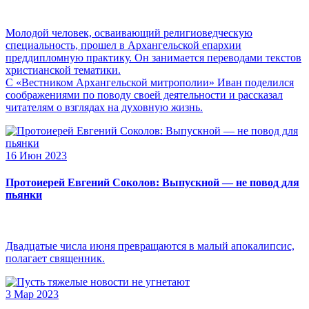
Молодой человек, осваивающий религиоведческую
специальность, прошел в Архангельской епархии
преддипломную практику. Он занимается переводами текстов
христианской тематики.
С «Вестником Архангельской митрополии» Иван поделился
соображениями по поводу своей деятельности и рассказал
читателям о взглядах на духовную жизнь.
16 Июн 2023
Протоиерей Евгений Соколов: Выпускной — не повод для
пьянки
Двадцатые числа июня превращаются в малый апокалипсис,
полагает священник.
3 Мар 2023