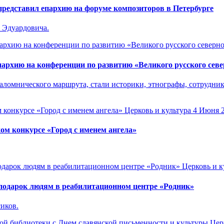
представил епархию на форуме композиторов в Петербурге
 Эдуардовича.
архию на конференции по развитию «Великого русского севе
паломнического маршрута, стали историки, этнографы, сотрудн
Церковь и культура
4 Июня 
ом конкурсе «Город с именем ангела»
Церковь и к
одарок людям в реабилитационном центре «Родник»
иков.
Цер