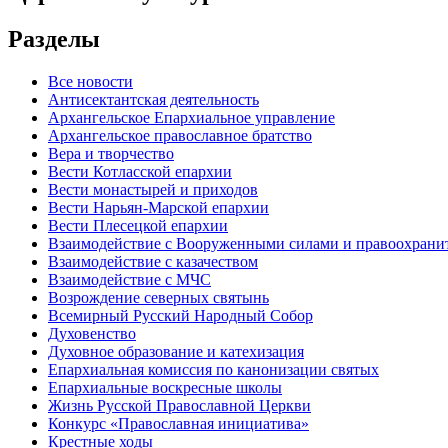
Разделы
Все новости
Антисектантская деятельность
Архангельское Епархиальное управление
Архангельское православное братство
Вера и творчество
Вести Котласской епархии
Вести монастырей и приходов
Вести Нарьян-Марской епархии
Вести Плесецкой епархии
Взаимодействие с Вооруженными силами и правоохран
Взаимодействие с казачеством
Взаимодействие с МЧС
Возрождение северных святынь
Всемирный Русский Народный Собор
Духовенство
Духовное образование и катехизация
Епархиальная комиссия по канонизации святых
Епархиальные воскресные школы
Жизнь Русской Православной Церкви
Конкурс «Православная инициатива»
Крестные ходы