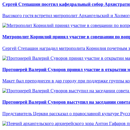
Сергей Степашин посетил кафедральный собор Архистрати
Высокого гостя встретил митрополит Архангельский и Холмо
Митрополит Корнилий принял участие в совещании по вопр
Сергей Степашин наградил митрополита Корнилия почетным 
Протоиерей Валерий Суворов принял участие в открытии м
Макет был преподнесен в дар городу при поддержке группы 
Протоиерей Валерий Суворов выступил на заседании совета
Представитель Церкви рассказал о православной культуре Русс