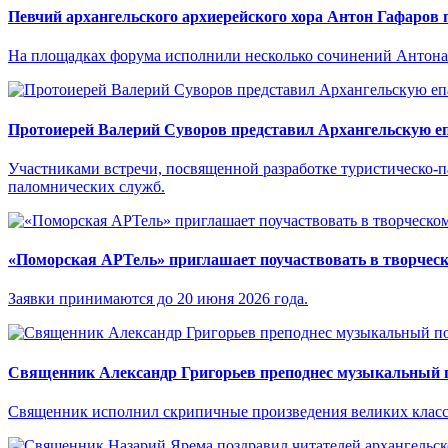
Певчий архангельского архиерейского хора Антон Гафаров 
На площадках форума исполнили несколько сочинений Антона
Протоиерей Валерий Суворов представил Архангельскую еп
Участниками встречи, посвященной разработке туристическо-
паломнических служб.
«Поморская АРТель» приглашает поучаствовать в творческ
Заявки принимаются до 20 июня 2026 года.
Священник Александр Григорьев преподнес музыкальный п
Священник исполнил скрипичные произведения великих класс