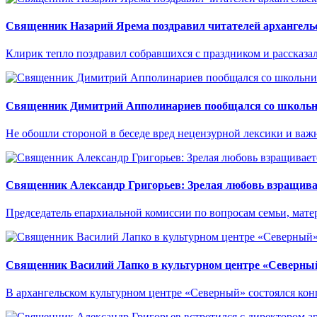
Священник Назарий Ярема поздравил читателей архангельс
Клирик тепло поздравил собравшихся с праздником и рассказал
Священник Димитрий Апполинариев пообщался со школьни
Не обошли стороной в беседе вред нецензурной лексики и важн
Священник Александр Григорьев: Зрелая любовь взращивает
Председатель епархиальной комиссии по вопросам семьи, матер
Священник Василий Лапко в культурном центре «Северный
В архангельском культурном центре «Северный» состоялся кон