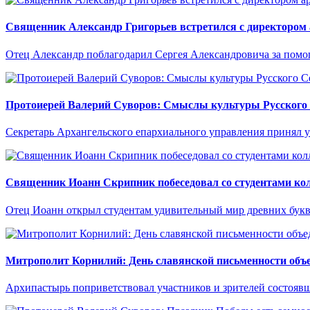
Священник Александр Григорьев встретился с директором
Отец Александр поблагодарил Сергея Александровича за помо
Протоиерей Валерий Суворов: Смыслы культуры Русского 
Секретарь Архангельского епархиального управления принял 
Священник Иоанн Скрипник побеседовал со студентами кол
Отец Иоанн открыл студентам удивительный мир древних букв 
Митрополит Корнилий: День славянской письменности объе
Архипастырь поприветствовал участников и зрителей состоявш