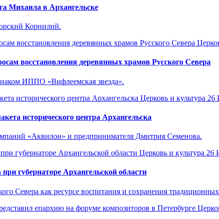
га Михаила в Архангельске
горский Корнилий.
Церков
осам восстановления деревянных храмов Русского Севера
знаком ИППО «Вифлеемская звезда».
Церковь и культура
26 
акета исторического центра Архангельска
компаний «Аквилон» и предпринимателя Дмитрия Семенова.
Церковь и культура
26 
 при губернаторе Архангельской области
кого Севера как ресурсе воспитания и сохранения традиционных
Церко