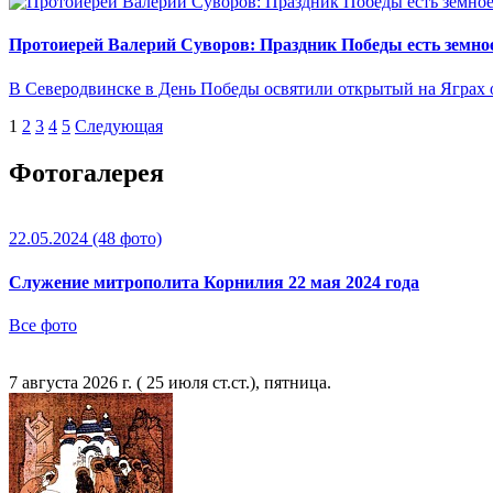
Протоиерей Валерий Суворов: Праздник Победы есть земно
В Северодвинске в День Победы освятили открытый на Яграх
1
2
3
4
5
Следующая
Фотогалерея
22.05.2024
(48 фото)
Служение митрополита Корнилия 22 мая 2024 года
Все фото
7 августа 2026 г. ( 25 июля ст.ст.), пятница.