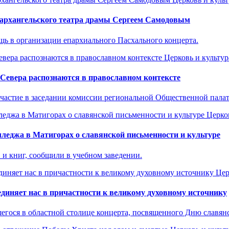
 архангельского театра драмы Сергеем Самодовым
щь в организации епархиального Пасхального концерта.
Церковь и культур
Севера распознаются в православном контексте
участие в заседании комиссии региональной Общественной пала
Церко
леджа в Матигорах о славянской письменности и культуре
и книг, сообщили в учебном заведении.
Цер
диняет нас в причастности к великому духовному источнику
егося в областной столице концерта, посвященного Дню славян