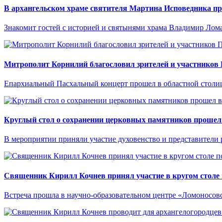
В архангельском храме святителя Мартина Исповедника пр
Знакомит гостей с историей и святынями храма Владимир Лом
Митрополит Корнилий благословил зрителей и участников 
Епархиальный Пасхальный концерт прошел в областной столице
Круглый стол о сохранении церковных памятников прошел 
В мероприятии приняли участие духовенство и представители 
Священник Кирилл Кочнев принял участие в кругом столе п
Встреча прошла в научно-образовательном центре «Ломоносов