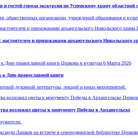
 и гостей города экскурсии по Успенскому храму областной
тв, общественных организации, учреждений образования и куль
с настоятелем и прихожанами архангельского Никольского х
Церковь и культура
6 Марта 2026
х к Дню православной книги
чтений духовной литературы, лекций и иных мероприятий.
Церков
тва возложил цветы к монументу Победы в Архангельске
служители.
Церковь