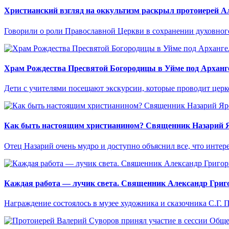
Христианский взгляд на оккультизм раскрыл протоиерей А
Говорили о роли Православной Церкви в сохранении духовного
Храм Рождества Пресвятой Богородицы в Уйме под Архан
Дети с учителями посещают экскурсии, которые проводит цер
Как быть настоящим христианином? Священник Назарий Яр
Отец Назарий очень мудро и доступно объяснил все, что интер
Каждая работа — лучик света. Священник Александр Григор
Награждение состоялось в музее художника и сказочника С.Г. 