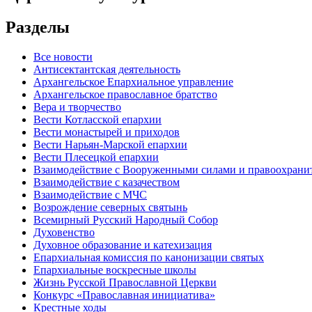
Разделы
Все новости
Антисектантская деятельность
Архангельское Епархиальное управление
Архангельское православное братство
Вера и творчество
Вести Котласской епархии
Вести монастырей и приходов
Вести Нарьян-Марской епархии
Вести Плесецкой епархии
Взаимодействие с Вооруженными силами и правоохран
Взаимодействие с казачеством
Взаимодействие с МЧС
Возрождение северных святынь
Всемирный Русский Народный Собор
Духовенство
Духовное образование и катехизация
Епархиальная комиссия по канонизации святых
Епархиальные воскресные школы
Жизнь Русской Православной Церкви
Конкурс «Православная инициатива»
Крестные ходы