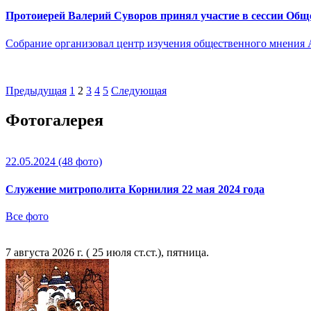
Протоиерей Валерий Суворов принял участие в сессии Обще
Собрание организовал центр изучения общественного мнения 
Предыдущая
1
2
3
4
5
Следующая
Фотогалерея
22.05.2024
(48 фото)
Служение митрополита Корнилия 22 мая 2024 года
Все фото
7 августа 2026 г. ( 25 июля ст.ст.), пятница.