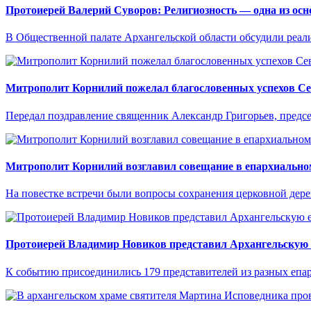
Протоиерей Валерий Суворов: Религиозность — одна из ос
В Общественной палате Архангельской области обсудили реал
Митрополит Корнилий пожелал благословенных успехов Се
Передал поздравление священник Александр Григорьев, предсе
Митрополит Корнилий возглавил совещание в епархиально
На повестке встречи были вопросы сохранения церковной дере
Протоиерей Владимир Новиков представил Архангельскую 
К событию присоединились 179 представителей из разных епар