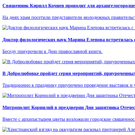
Священник Кирилл Кочнев проводит для архангелогородцев
На днях храм посетили представители молодежных правительс
Доктор филологических наук Марина Елепова встретилась 
Беседу приурочили к Дню православной книги.
В Добролюбовке пройдет серия мероприятий, приуроченны
Традиционно к празднику приурочено проведение выставок и 
Митрополит Корнилий в преддверии Дня защитника Отечес
Вместе с архипастырем цветы возложили городские священно