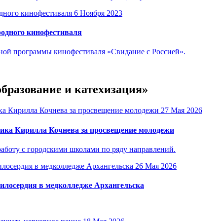
6 Ноября 2023
одного кинофестиваля
ой программы кинофестиваля «Свидание с Россией».
образование и катехизация»
27 Мая 2026
ика Кирилла Кочнева за просвещение молодежи
аботу с городскими школами по ряду направлений.
26 Мая 2026
милосердия в медколледже Архангельска