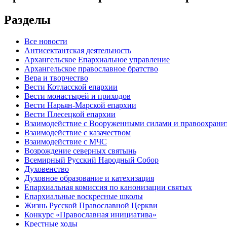
Разделы
Все новости
Антисектантская деятельность
Архангельское Епархиальное управление
Архангельское православное братство
Вера и творчество
Вести Котласской епархии
Вести монастырей и приходов
Вести Нарьян-Марской епархии
Вести Плесецкой епархии
Взаимодействие с Вооруженными силами и правоохран
Взаимодействие с казачеством
Взаимодействие с МЧС
Возрождение северных святынь
Всемирный Русский Народный Собор
Духовенство
Духовное образование и катехизация
Епархиальная комиссия по канонизации святых
Епархиальные воскресные школы
Жизнь Русской Православной Церкви
Конкурс «Православная инициатива»
Крестные ходы