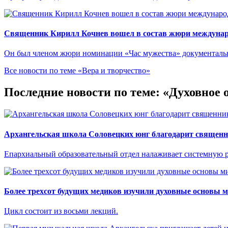
Священник Кирилл Кочнев вошел в состав жюри междунар
Он был членом жюри номинации «Час мужества» документальн
Все новости по теме «Вера и творчество»
Последние новости по теме: «Духовное 
Архангельская школа Соловецких юнг благодарит священн
Епархиальный образовательный отдел налаживает системную р
Более трехсот будущих медиков изучили духовные основы 
Цикл состоит из восьми лекций.