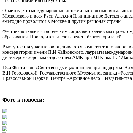
впечатлениями Елена Бускина.
Отметим, что международный детский пасхальный вокально-хо
Московского и всея Руси Алексия II, инициативе Детского ан
ежегодно проводится в Москве и других регионах страны
Фестиваль является творческим социально-значимым проектом
образования. Проводится за счет средств благотворителей.
Выступления участников оцениваются компетентным жюри, в со
консерватории имени П.И.Чайковского, лауреаты международн
дирижерско-хоровым отделением АМК при МГК им. П.И.Чайко
16-й Фестиваль «Светлая седмица» прошел при поддержке Ад
В.Н.Городовской, Государственного Музея-заповедника «Рос
Православной Церкви, Центра «Архивное дело», Издательства 
Фото к новости: