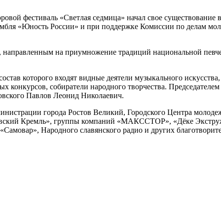
ровой фестиваль «Светлая седмица» начал свое существование 
самбля «Юность России» и при поддержке Комиссии по делам мо
, направленным на приумножение традиций национальной певчес
став которого входят видные деятели музыкального искусства,
ых конкурсов, собиратели народного творчества. Председателе
вского Павлов Леонид Николаевич.
министрации города Ростов Великий, Городского Центра молод
товский Кремль», группы компаний «МАКССТОР», «Дёке Экструж
«Самовар», Народного славянского радио и других благотворите