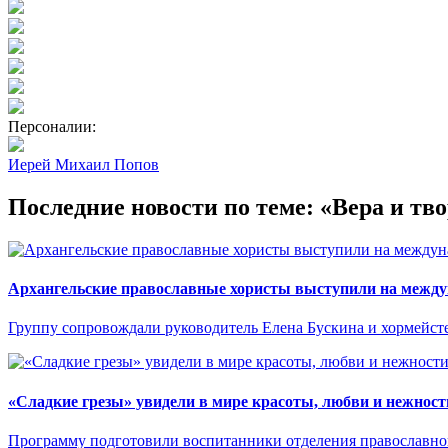
Персоналии:
Иерей Михаил Попов
Последние новости по теме: «Вера и тв
Архангельские православные хористы выступили на между
Группу сопровождали руководитель Елена Бускина и хормейс
«Сладкие грезы» увидели в мире красоты, любви и нежност
Программу подготовили воспитанники отделения православно