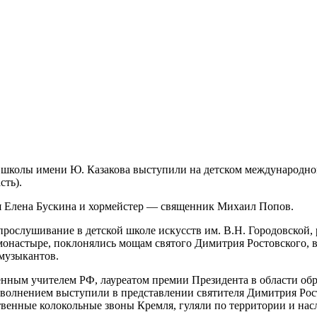
школы имени Ю. Казакова выступили на детском международном
сть).
я Елена Бускина и хормейстер — священник Михаил Попов.
рослушивание в детской школе искусств им. В.Н. Городовской,
онастыре, поклонялись мощам святого Димитрия Ростовского, в
музыкантов.
енным учителем РФ, лауреатом премии Президента в области об
волнением выступили в представлении святителя Димитрия Рост
венные колокольные звоны Кремля, гуляли по территории и нас