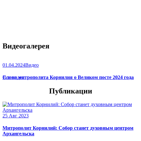
Видеогалерея
01.04.2024
Видео
Слово митрополита Корнилия о Великом посте 2024 года
Все видео
Публикации
25 Авг 2023
Митрополит Корнилий: Собор станет духовным центром
Архангельска