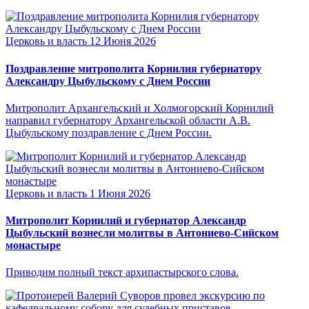
Церковь и власть
12 Июня 2026
Поздравление митрополита Корнилия губернатору
Александру Цыбульскому с Днем России
Митрополит Архангельский и Холмогорский Корнилий
направил губернатору Архангельской области А.В.
Цыбульскому поздравление с Днем России.
Церковь и власть
1 Июня 2026
Митрополит Корнилий и губернатор Александр
Цыбульский вознесли молитвы в Антониево-Сийском
монастыре
Приводим полный текст архипастырского слова.