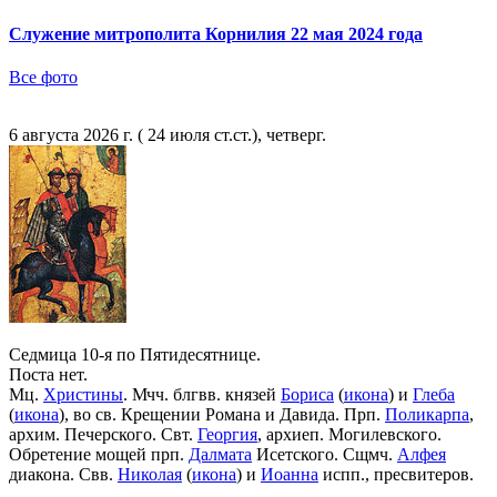
Служение митрополита Корнилия 22 мая 2024 года
Все фото
6 августа 2026 г. ( 24 июля ст.ст.), четверг.
Седмица 10-я по Пятидесятнице.
Поста нет.
Мц.
Христины
. Мчч. блгвв. князей
Бориса
(
икона
) и
Глеба
(
икона
), во св. Крещении Романа и Давида. Прп.
Поликарпа
,
архим. Печерского. Свт.
Георгия
, архиеп. Могилевского.
Обретение мощей прп.
Далмата
Исетского. Сщмч.
Алфея
диакона. Свв.
Николая
(
икона
) и
Иоанна
испп., пресвитеров.