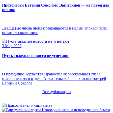
Протоиерей Евгений Соколов: Выпускной — не повод для
пьянки
Двадцатые числа июня превращаются в малый апокалипсис,
полагает священник.
3 Мар 2023
Пусть тяжелые новости не угнетают
О празднике Торжества Православия рассказывает глава
миссионерского отдела Архангельской епархии протоиерей
Евгений Соколов.
Все публикации