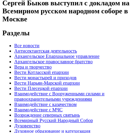
Сергей Быков выступил с докладом на
Всемирном русском народном соборе в
Москве
Разделы
Все новости
Антисектантская деятельность
Архангельское Епархиальное управление
Архангельское православное братство
Вера и творчество
Вести Котласской епархии
Вести монастырей и приходов
Вести Нарьян-Марской епархии
Вести Плесецкой епархии
Взаимодействие с Вооруженными силами и
правоохранительными учреждениями
Взаимодействие с казачеством
Взаимодействие с МЧС
Возрождение северных святынь
Всемирный Русский Народный Собор
Духовенство
Духовное образование и катехизация