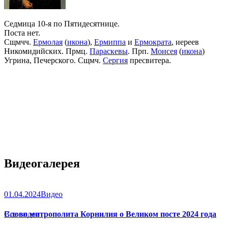
Седмица 10-я по Пятидесятнице.
Поста нет.
Сщмчч.
Ермолая
(
икона
),
Ермиппа
и
Ермократа
, иереев
Никомидийских. Прмц.
Параскевы
. Прп.
Моисея
(
икона
)
Угрина, Печерского. Сщмч.
Сергия
пресвитера.
Видеогалерея
01.04.2024
Видео
Слово митрополита Корнилия о Великом посте 2024 года
Все видео