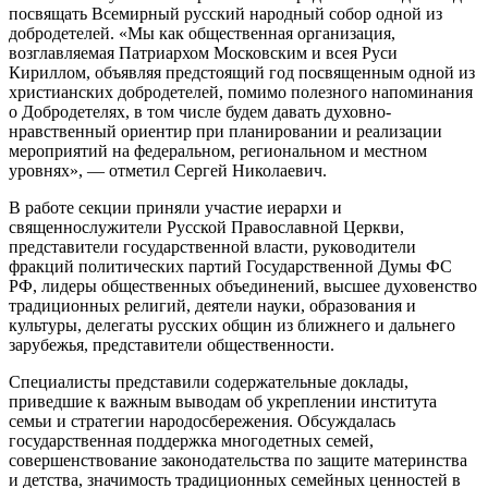
посвящать Всемирный русский народный собор одной из
добродетелей. «Мы как общественная организация,
возглавляемая Патриархом Московским и всея Руси
Кириллом, объявляя предстоящий год посвященным одной из
христианских добродетелей, помимо полезного напоминания
о Добродетелях, в том числе будем давать духовно-
нравственный ориентир при планировании и реализации
мероприятий на федеральном, региональном и местном
уровнях», — отметил Сергей Николаевич.
В работе секции приняли участие иерархи и
священнослужители Русской Православной Церкви,
представители государственной власти, руководители
фракций политических партий Государственной Думы ФС
РФ, лидеры общественных объединений, высшее духовенство
традиционных религий, деятели науки, образования и
культуры, делегаты русских общин из ближнего и дальнего
зарубежья, представители общественности.
Специалисты представили содержательные доклады,
приведшие к важным выводам об укреплении института
семьи и стратегии народосбережения. Обсуждалась
государственная поддержка многодетных семей,
совершенствование законодательства по защите материнства
и детства, значимость традиционных семейных ценностей в