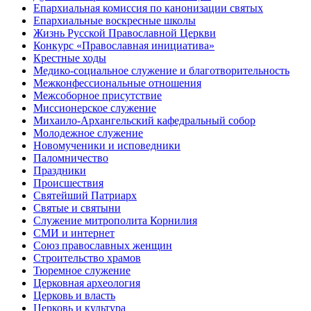
Епархиальная комиссия по канонизации святых
Епархиальные воскресные школы
Жизнь Русской Православной Церкви
Конкурс «Православная инициатива»
Крестные ходы
Медико-социальное служение и благотворительность
Межконфессиональные отношения
Межсоборное присутствие
Миссионерское служение
Михаило-Архангельский кафедральный собор
Молодежное служение
Новомученики и исповедники
Паломничество
Праздники
Происшествия
Святейший Патриарх
Святые и святыни
Служение митрополита Корнилия
СМИ и интернет
Союз православных женщин
Строительство храмов
Тюремное служение
Церковная археология
Церковь и власть
Церковь и культура