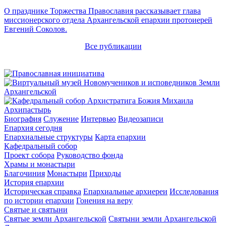
О празднике Торжества Православия рассказывает глава
миссионерского отдела Архангельской епархии протоиерей
Евгений Соколов.
Все публикации
Архипастырь
Биография
Служение
Интервью
Видеозаписи
Епархия сегодня
Епархиальные структуры
Карта епархии
Кафедральный собор
Проект собора
Руководство фонда
Храмы и монастыри
Благочиния
Монастыри
Приходы
История епархии
Историческая справка
Епархиальные архиереи
Исследования
по истории епархии
Гонения на веру
Святые и святыни
Святые земли Архангельской
Святыни земли Архангельской