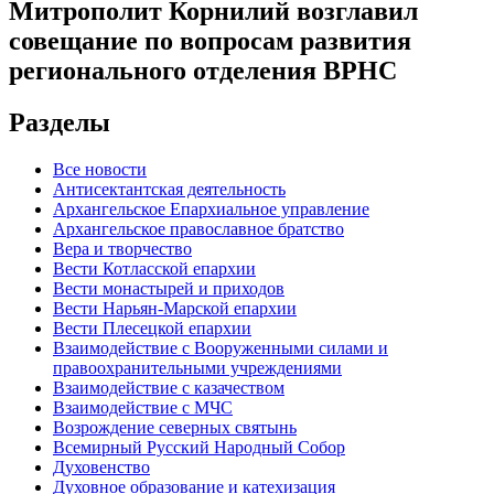
Митрополит Корнилий возглавил
совещание по вопросам развития
регионального отделения ВРНС
Разделы
Все новости
Антисектантская деятельность
Архангельское Епархиальное управление
Архангельское православное братство
Вера и творчество
Вести Котласской епархии
Вести монастырей и приходов
Вести Нарьян-Марской епархии
Вести Плесецкой епархии
Взаимодействие с Вооруженными силами и
правоохранительными учреждениями
Взаимодействие с казачеством
Взаимодействие с МЧС
Возрождение северных святынь
Всемирный Русский Народный Собор
Духовенство
Духовное образование и катехизация