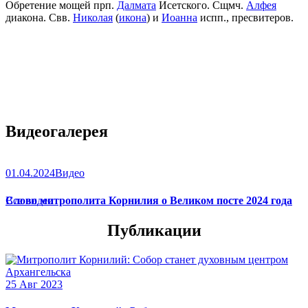
Обретение мощей прп.
Далмата
Исетского. Сщмч.
Алфея
диакона. Свв.
Николая
(
икона
) и
Иоанна
испп., пресвитеров.
Видеогалерея
01.04.2024
Видео
Слово митрополита Корнилия о Великом посте 2024 года
Все видео
Публикации
25 Авг 2023