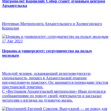
Митрополит Корнилий: Собор станет духовным центром
Архангельска
Интервью Митрополита Архангельского и Холмогорского
Корнилия
17 Авг 2023
Церковь и университет: сотрудничество на пользу
молодым
Молодой человек, осваивающий религиоведческую
специальность, прошел в Архангельской епархии
преддипломную практику. Он занимается переводами текстов
христианской тематики.
С «Вестником Архангельской митрополии» Иван поделился
соображениями по поводу своей деятельности и рассказал
читателям о взглядах на духовную жизнь.