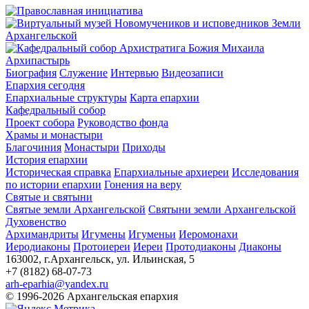
Архипастырь
Биография
Служение
Интервью
Видеозаписи
Епархия сегодня
Епархиальные структуры
Карта епархии
Кафедральный собор
Проект собора
Руководство фонда
Храмы и монастыри
Благочиния
Монастыри
Приходы
История епархии
Историческая справка
Епархиальные архиереи
Исследования
по истории епархии
Гонения на веру
Святые и святыни
Святые земли Архангельской
Святыни земли Архангельской
Духовенство
Архимандриты
Игумены
Игуменьи
Иеромонахи
Иеродиаконы
Протоиереи
Иереи
Протодиаконы
Диаконы
163002, г.Архангельск, ул. Ильинская, 5
+7 (8182) 68-07-73
arh-eparhia@yandex.ru
© 1996-2026 Архангельская епархия