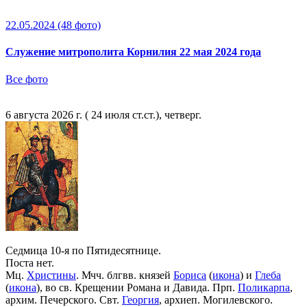
22.05.2024
(48 фото)
Служение митрополита Корнилия 22 мая 2024 года
Все фото
6 августа 2026 г. ( 24 июля ст.ст.), четверг.
Седмица 10-я по Пятидесятнице.
Поста нет.
Мц.
Христины
. Мчч. блгвв. князей
Бориса
(
икона
) и
Глеба
(
икона
), во св. Крещении Романа и Давида. Прп.
Поликарпа
,
архим. Печерского. Свт.
Георгия
, архиеп. Могилевского.