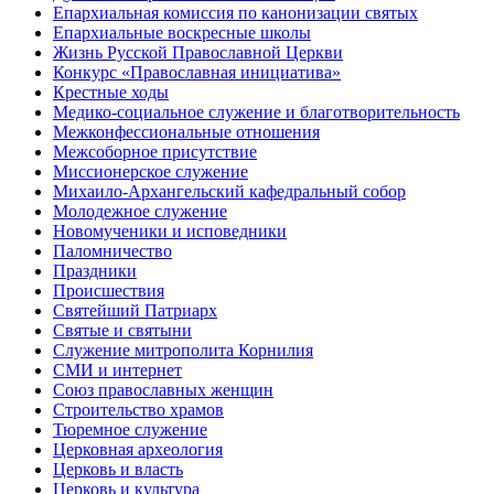
Епархиальная комиссия по канонизации святых
Епархиальные воскресные школы
Жизнь Русской Православной Церкви
Конкурс «Православная инициатива»
Крестные ходы
Медико-социальное служение и благотворительность
Межконфессиональные отношения
Межсоборное присутствие
Миссионерское служение
Михаило-Архангельский кафедральный собор
Молодежное служение
Новомученики и исповедники
Паломничество
Праздники
Происшествия
Святейший Патриарх
Святые и святыни
Служение митрополита Корнилия
СМИ и интернет
Союз православных женщин
Строительство храмов
Тюремное служение
Церковная археология
Церковь и власть
Церковь и культура