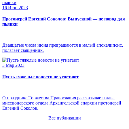
16 Июн 2023
Протоиерей Евгений Соколов: Выпускной — не повод для
пьянки
Двадцатые числа июня превращаются в малый апокалипсис,
полагает священник.
3 Мар 2023
Пусть тяжелые новости не угнетают
О празднике Торжества Православия рассказывает глава
миссионерского отдела Архангельской епархии протоиерей
Евгений Соколов.
Все публикации