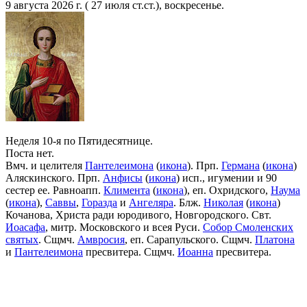
9 августа 2026 г. ( 27 июля ст.ст.), воскресенье.
Неделя 10-я по Пятидесятнице.
Поста нет.
Вмч. и целителя
Пантелеимона
(
икона
). Прп.
Германа
(
икона
)
Аляскинского. Прп.
Анфисы
(
икона
) исп., игумении и 90
сестер ее. Равноапп.
Климента
(
икона
), еп. Охридского,
Наума
(
икона
),
Саввы
,
Горазда
и
Ангеляра
. Блж.
Николая
(
икона
)
Кочанова, Христа ради юродивого, Новгородского. Свт.
Иоасафа
, митр. Московского и всея Руси.
Собор Смоленских
святых
. Сщмч.
Амвросия
, еп. Сарапульского. Сщмч.
Платона
и
Пантелеимона
пресвитера. Сщмч.
Иоанна
пресвитера.