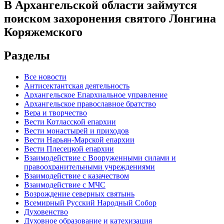
В Архангельской области займутся
поиском захоронения святого Лонгина
Коряжемского
Разделы
Все новости
Антисектантская деятельность
Архангельское Епархиальное управление
Архангельское православное братство
Вера и творчество
Вести Котласской епархии
Вести монастырей и приходов
Вести Нарьян-Марской епархии
Вести Плесецкой епархии
Взаимодействие с Вооруженными силами и
правоохранительными учреждениями
Взаимодействие с казачеством
Взаимодействие с МЧС
Возрождение северных святынь
Всемирный Русский Народный Собор
Духовенство
Духовное образование и катехизация