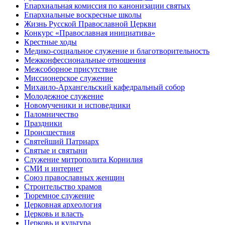
Епархиальная комиссия по канонизации святых
Епархиальные воскресные школы
Жизнь Русской Православной Церкви
Конкурс «Православная инициатива»
Крестные ходы
Медико-социальное служение и благотворительность
Межконфессиональные отношения
Межсоборное присутствие
Миссионерское служение
Михаило-Архангельский кафедральный собор
Молодежное служение
Новомученики и исповедники
Паломничество
Праздники
Происшествия
Святейший Патриарх
Святые и святыни
Служение митрополита Корнилия
СМИ и интернет
Союз православных женщин
Строительство храмов
Тюремное служение
Церковная археология
Церковь и власть
Церковь и культура