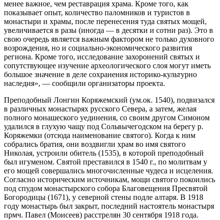
менее важное, чем реставрация храма. Кроме того, как
показывает опыт, количество паломников и туристов в
монастыри и храмы, после перенесения туда святых мощей,
увеличивается в разы (иногда — в десятки и сотни раз). Это в
свою очередь является важным фактором не только духовного
возрождения, но и социально-экономического развития
региона. Кроме того, исследование захоронений святых и
сопутствующее изучение археологического слоя могут иметь
большое значение в деле сохранения историко-культурно
наследия», — сообщили организаторы проекта.
Преподобный Лонгин Коряжемский (ум.ок. 1540), подвизался
в различных монастырях русского Севера, а затем, желая
полного монашеского уединения, со своим другом Симоном
удалился в глухую чащу под Сольвычегодском на берегу р.
Коряжемки (отсюда наименование святого). Когда к ним
собрались братия, они воздвигли храм во имя святого
Николая, устроили обитель (1535), в которой преподобный
был игуменом. Святой преставился в 1540 г., по молитвам у
его мощей совершались многочисленные чудеса и исцеления.
Согласно историческим источникам, мощи святого покоились
под спудом монастырского собора Благовещения Пресвятой
Богородицы (1671), у северной стены подле алтаря. В 1918
году монастырь был закрыт, последний настоятель монастыря
прмч. Павел (Моисеев) расстрелян 30 сентября 1918 года.