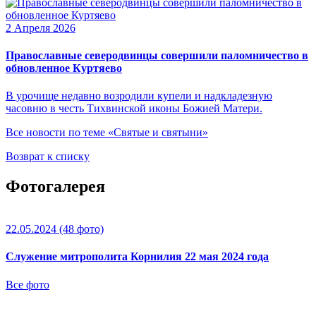
2 Апреля 2026
Православные северодвинцы совершили паломничество в
обновленное Куртяево
В урочище недавно возродили купели и надкладезную
часовню в честь Тихвинской иконы Божией Матери.
Все новости по теме «Святые и святыни»
Возврат к списку
Фотогалерея
22.05.2024
(48 фото)
Служение митрополита Корнилия 22 мая 2024 года
Все фото