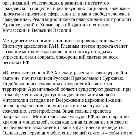
организаций, участвующих в развитии институтов
гражданского общества и реализующих социально значимые
проекты и проекты в сфере защиты прав и свобод человека и
гражданина». Реализацию проекта благословили митрополит
Архангельский и Холмогорский Даниил и епископ
Котласский и Вельский Василий.
Методическое и организационное сопровождение окажет
Институт археологии РАН. Главным итогом проекта станет
создание методической модели по поиску и подъему
утраченных или сокрытых захоронений святых во всех
регионах РФ.
«В результате гонений XX века утрачены тысячи церквей и
святынь, почитавшихся Русской Православной Церковью.
Подобных неисследованных захоронений святых на
территории Архангельской области существуют десятки, при
этом обретенных и доступных для почитания мощей в
митрополии сегодня нет. Возрождение церковной жизни
после прекращения гонений почти не коснулось, к
сожалению, этой проблемы. Значительные средства
направляются Министерством культуры РФ на реставрацию
храмов и монастырей, тогда как финансирование поисков и
исследований захоронений святых фактически не ведется.
Однако для верующих обретение мощей святого – событие не