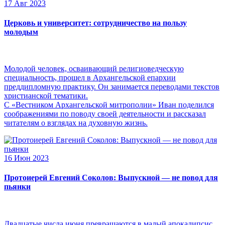
17 Авг 2023
Церковь и университет: сотрудничество на пользу
молодым
Молодой человек, осваивающий религиоведческую
специальность, прошел в Архангельской епархии
преддипломную практику. Он занимается переводами текстов
христианской тематики.
С «Вестником Архангельской митрополии» Иван поделился
соображениями по поводу своей деятельности и рассказал
читателям о взглядах на духовную жизнь.
16 Июн 2023
Протоиерей Евгений Соколов: Выпускной — не повод для
пьянки
Двадцатые числа июня превращаются в малый апокалипсис,