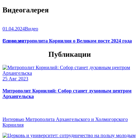
Видеогалерея
01.04.2024
Видео
Слово митрополита Корнилия о Великом посте 2024 года
Все видео
Публикации
25 Авг 2023
Митрополит Корнилий: Собор станет духовным центром
Архангельска
Интервью Митрополита Архангельского и Холмогорского
Корнилия