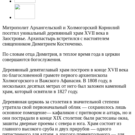
Митрополит Архангельский и Холмогорский Корнилий
посетил уникальный деревянный храм XVII века в
Заостровье. Архипастырь встретился с настоятелем
священником Димитрием Костюченко.
По словам отца Димитрия, в теплое время года в церкви
совершаются богослужения.
Деревянный девятиглавый храм построен в конце XVII века
по благословенной грамоте первого архиепископа
Холмогорского и Важского Афанасия. В 1808 году, в
нескольких десятках метрах от него был заложен каменный
храм, который освятили в 1827 году.
Деревянная церковь за столетия в значительной степени
утратила свой первоначальный облик — сохранилось лишь
основное помещение— кафаликон с притвором и алтарь, но и
они пострадали в конце XIX столетия: были растесаны окна,
зашиты дверные проемы с севера и юга. Храм состоит из
главного высокого сруба и двух прирубов — одного
пятистенного для алтаря, а другого прямоугольного — для