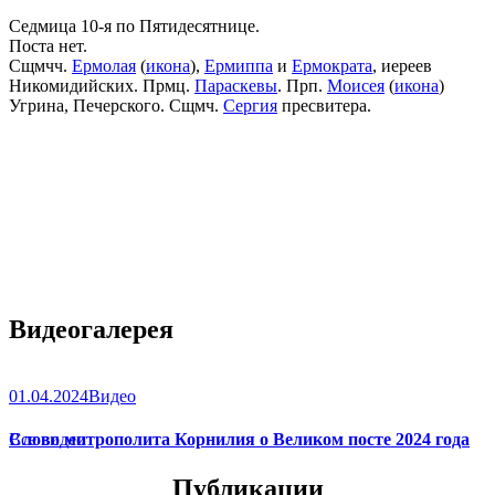
Седмица 10-я по Пятидесятнице.
Поста нет.
Сщмчч.
Ермолая
(
икона
),
Ермиппа
и
Ермократа
, иереев
Никомидийских. Прмц.
Параскевы
. Прп.
Моисея
(
икона
)
Угрина, Печерского. Сщмч.
Сергия
пресвитера.
Видеогалерея
01.04.2024
Видео
Слово митрополита Корнилия о Великом посте 2024 года
Все видео
Публикации