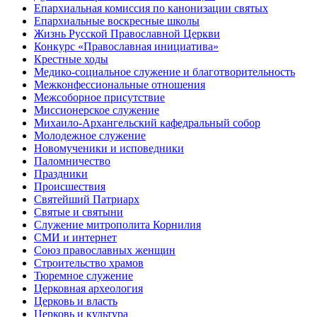
Епархиальная комиссия по канонизации святых
Епархиальные воскресные школы
Жизнь Русской Православной Церкви
Конкурс «Православная инициатива»
Крестные ходы
Медико-социальное служение и благотворительность
Межконфессиональные отношения
Межсоборное присутствие
Миссионерское служение
Михаило-Архангельский кафедральный собор
Молодежное служение
Новомученики и исповедники
Паломничество
Праздники
Происшествия
Святейший Патриарх
Святые и святыни
Служение митрополита Корнилия
СМИ и интернет
Союз православных женщин
Строительство храмов
Тюремное служение
Церковная археология
Церковь и власть
Церковь и культура