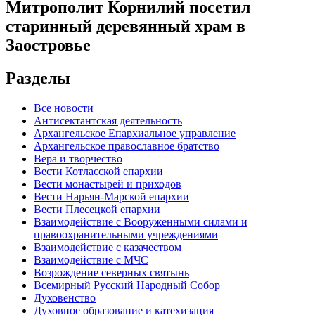
Митрополит Корнилий посетил
старинный деревянный храм в
Заостровье
Разделы
Все новости
Антисектантская деятельность
Архангельское Епархиальное управление
Архангельское православное братство
Вера и творчество
Вести Котласской епархии
Вести монастырей и приходов
Вести Нарьян-Марской епархии
Вести Плесецкой епархии
Взаимодействие с Вооруженными силами и
правоохранительными учреждениями
Взаимодействие с казачеством
Взаимодействие с МЧС
Возрождение северных святынь
Всемирный Русский Народный Собор
Духовенство
Духовное образование и катехизация