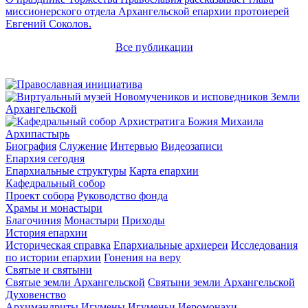
миссионерского отдела Архангельской епархии протоиерей
Евгений Соколов.
Все публикации
Архипастырь
Биография
Служение
Интервью
Видеозаписи
Епархия сегодня
Епархиальные структуры
Карта епархии
Кафедральный собор
Проект собора
Руководство фонда
Храмы и монастыри
Благочиния
Монастыри
Приходы
История епархии
Историческая справка
Епархиальные архиереи
Исследования
по истории епархии
Гонения на веру
Святые и святыни
Святые земли Архангельской
Святыни земли Архангельской
Духовенство
Архимандриты
Игумены
Игуменьи
Иеромонахи