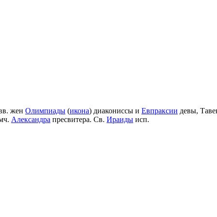
вв. жен
Олимпиады
(
икона
) диакониссы и
Евпраксии
девы, Таве
мч.
Александра
пресвитера. Св.
Ираиды
исп.