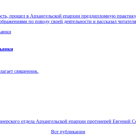
ть, прошел в Архангельской епархии преддипломную практику. 
ражениями по поводу своей деятельности и рассказал читателя
пьянки
лагает священник.
онерского отдела Архангельской епархии протоиерей Евгений С
Все публикации