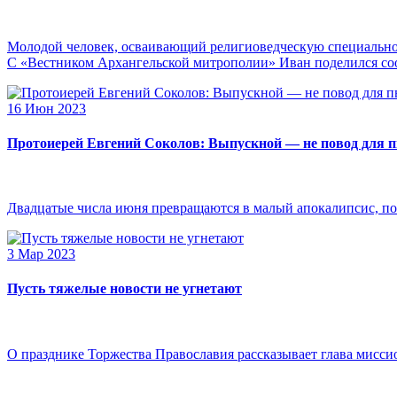
Молодой человек, осваивающий религиоведческую специальнос
С «Вестником Архангельской митрополии» Иван поделился сооб
16 Июн 2023
Протоиерей Евгений Соколов: Выпускной — не повод для 
Двадцатые числа июня превращаются в малый апокалипсис, по
3 Мар 2023
Пусть тяжелые новости не угнетают
О празднике Торжества Православия рассказывает глава мисси