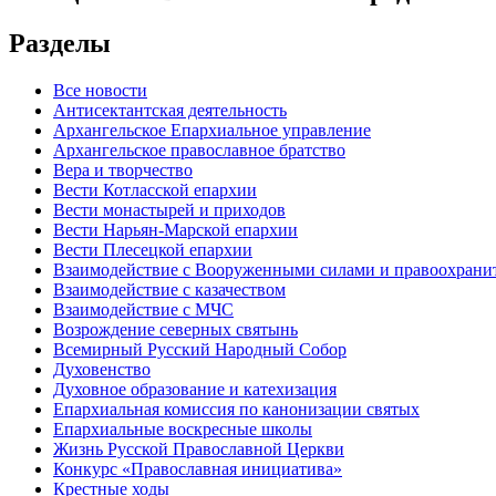
Разделы
Все новости
Антисектантская деятельность
Архангельское Епархиальное управление
Архангельское православное братство
Вера и творчество
Вести Котласской епархии
Вести монастырей и приходов
Вести Нарьян-Марской епархии
Вести Плесецкой епархии
Взаимодействие с Вооруженными силами и правоохран
Взаимодействие с казачеством
Взаимодействие с МЧС
Возрождение северных святынь
Всемирный Русский Народный Собор
Духовенство
Духовное образование и катехизация
Епархиальная комиссия по канонизации святых
Епархиальные воскресные школы
Жизнь Русской Православной Церкви
Конкурс «Православная инициатива»
Крестные ходы