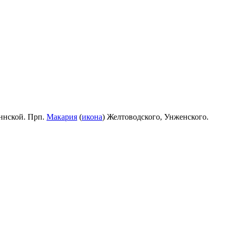
ннской. Прп.
Макария
(
икона
) Желтоводского, Унженского.