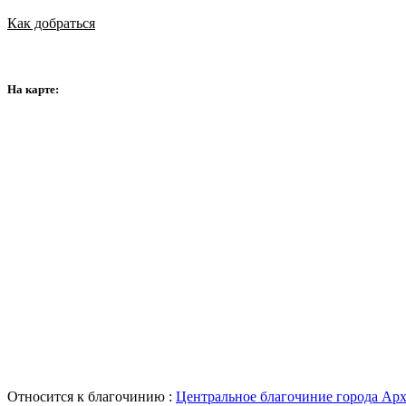
Как добраться
На карте:
Относится к благочинию :
Центральное благочиние города Арх