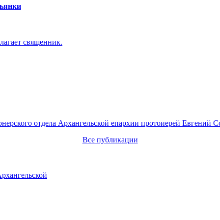
пьянки
лагает священник.
онерского отдела Архангельской епархии протоиерей Евгений С
Все публикации