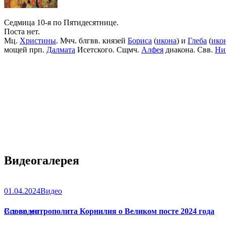
Седмица 10-я по Пятидесятнице.
Поста нет.
Мц.
Христины
. Мчч. блгвв. князей
Бориса
(
икона
) и
Глеба
(
ико
мощей прп.
Далмата
Исетского. Сщмч.
Алфея
диакона. Свв.
Ни
Видеогалерея
01.04.2024
Видео
Слово митрополита Корнилия о Великом посте 2024 года
Все видео