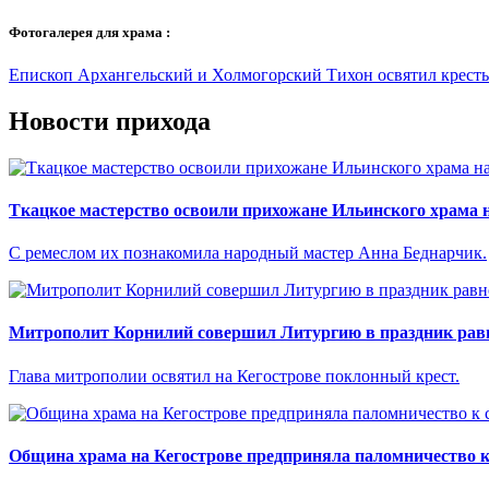
Фотогалерея для храма :
Епископ Архангельский и Холмогорский Тихон освятил кресты 
Новости прихода
Ткацкое мастерство освоили прихожане Ильинского храма н
С ремеслом их познакомила народный мастер Анна Беднарчик.
Митрополит Корнилий совершил Литургию в праздник рав
Глава митрополии освятил на Кегострове поклонный крест.
Община храма на Кегострове предприняла паломничество к