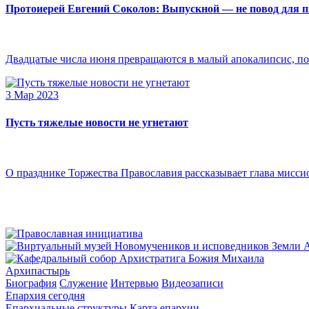
Протоиерей Евгений Соколов: Выпускной — не повод для 
Двадцатые числа июня превращаются в малый апокалипсис, по
3 Мар 2023
Пусть тяжелые новости не угнетают
О празднике Торжества Православия рассказывает глава мисси
Архипастырь
Биография
Служение
Интервью
Видеозаписи
Епархия сегодня
Епархиальные структуры
Карта епархии