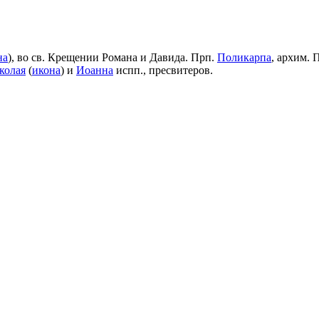
на
), во св. Крещении Романа и Давида. Прп.
Поликарпа
, архим. 
колая
(
икона
) и
Иоанна
испп., пресвитеров.