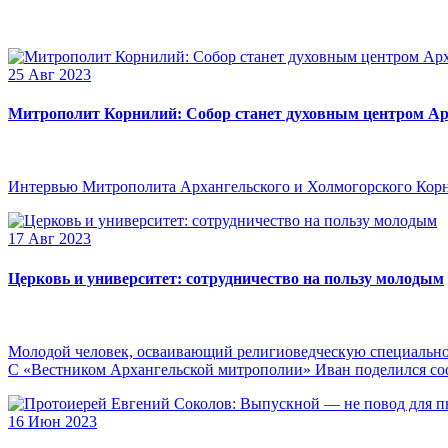
25 Авг 2023
Митрополит Корнилий: Собор станет духовным центром Ар
Интервью Митрополита Архангельского и Холмогорского Кор
17 Авг 2023
Церковь и университет: сотрудничество на пользу молодым
Молодой человек, осваивающий религиоведческую специальнос
С «Вестником Архангельской митрополии» Иван поделился сооб
16 Июн 2023