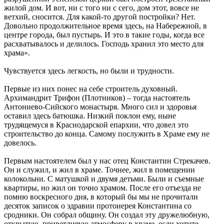
жилой дом. И вот, ни с того ни с сего, дом этот, вовсе не
ветхий, сносится. Для какой-то другой постройки? Нет.
Довольно продолжительное время здесь, на Набережной, в
центре города, был пустырь. И это в такие годы, когда все
расхватывалось и делилось. Господь хранил это место для
храма».
Чувствуется здесь легкость, но были и трудности.
Первые из них понес на себе строитель духовный.
Архимандрит Трифон (Плотников) – тогда настоятель
Антониево-Сийского монастыря. Много сил и здоровья
оставил здесь батюшка. Низкий поклон ему, ныне
трудящемуся в Краснодарской епархии, что довел это
строительство до конца. Самому послужить в Храме ему не
довелось.
Первым настоятелем был у нас отец Константин Стрекачев.
Он и служил, и жил в храме. Точнее, жил в помещении
колокольни. С матушкой и двумя детьми. Были и съемные
квартиры, но жил он точно храмом. После его отъезда не
помню воскресного дня, в который бы мы не прочитали
десяток записок о здравии протоиерея Константина со
сродники. Он собрал общину. Он создал эту дружелюбную,
открытую, приветливую атмосферу в храме, если хотите,