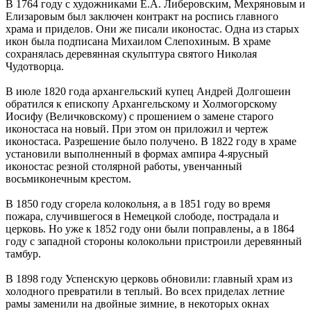
В 1764 году с художниками Е.А. Либеровским, Мехряновым и
Елизаровым был заключен контракт на роспись главного
храма и приделов. Они же писали иконостас. Одна из старых
икон была подписана Михаилом Слепохиным. В храме
сохранялась деревянная скульптура святого Николая
Чудотворца.
В июле 1820 года архангельский купец Андрей Долгошеин
обратился к епископу Архангельскому и Холмогорскому
Иосифу (Величковскому) с прошением о замене старого
иконостаса на новый. При этом он приложил и чертеж
иконостаса. Разрешение было получено. В 1822 году в храме
установили выполненный в формах ампира 4-ярусный
иконостас резной столярной работы, увенчанный
восьмиконечным крестом.
В 1850 году сгорела колокольня, а в 1851 году во время
пожара, случившегося в Немецкой слободе, пострадала и
церковь. Но уже к 1852 году они были поправлены, а в 1864
году с западной стороны колокольни пристроили деревянный
тамбур.
В 1898 году Успенскую церковь обновили: главный храм из
холодного превратили в теплый. Во всех приделах летние
рамы заменили на двойные зимние, в некоторых окнах