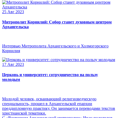
25 Авг 2023
Митрополит Корнилий: Собор станет духовным центром
Архангельска
Интервью Митрополита Архангельского и Холмогорского
Корнилия
17 Авг 2023
Церковь и университет: сотрудничество на пользу
молодым
Молодой человек, осваивающий религиоведческую
специальность, прошел в Архангельской епархии
преддипломную практику. Он занимается переводами текстов
христианской тематики.
С «Вестником Архангельской митрополии» Иван поделился