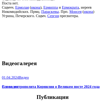
Поста нет.
Сщмчч.
Ермолая
(
икона
),
Ермиппа
и
Ермократа
, иереев
Никомидийских. Прмц.
Параскевы
. Прп.
Моисея
(
икона
)
Угрина, Печерского. Сщмч.
Сергия
пресвитера.
Видеогалерея
01.04.2024
Видео
Слово митрополита Корнилия о Великом посте 2024 года
Все видео
Публикации