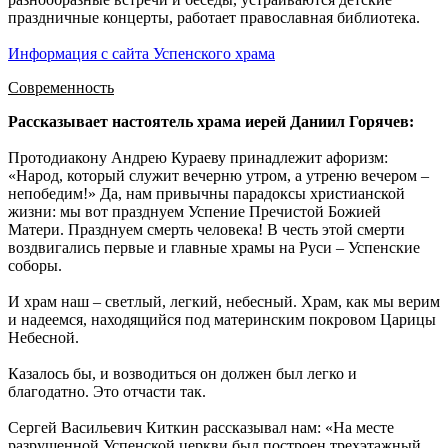
праздничные концерты, работает православная библиотека.
Информация с сайта Успенского храма
Современность
Рассказывает настоятель храма иерей Даниил Горячев:
Протодиакону Андрею Кураеву принадлежит афоризм:
«Народ, который служит вечерню утром, а утреню вечером –
непобедим!» Да, нам привычны парадоксы христианской
жизни: мы вот празднуем Успение Пречистой Божией
Матери. Празднуем смерть человека! В честь этой смерти
воздвигались первые и главные храмы на Руси – Успенские
соборы.
И храм наш – светлый, легкий, небесный. Храм, как мы верим
и надеемся, находящийся под материнским покровом Царицы
Небесной.
Казалось бы, и возводиться он должен был легко и
благодатно. Это отчасти так.
Сергей Васильевич Киткин рассказывал нам: «На месте
разрушенной Успенской церкви был построен трехэтажный