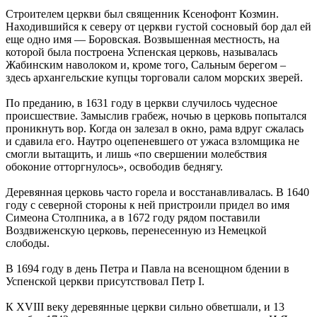
Строителем церкви был священник Ксенофонт Козмин.
Находившийся к северу от церкви густой сосновый бор дал ей
еще одно имя — Боровская. Возвышенная местность, на
которой была построена Успенская церковь, называлась
Жабинским наволоком и, кроме того, Сальным берегом –
здесь архангельские купцы торговали салом морских зверей.
По преданию, в 1631 году в церкви случилось чудесное
происшествие. Замыслив грабеж, ночью в церковь попытался
проникнуть вор. Когда он залезал в окно, рама вдруг сжалась
и сдавила его. Наутро оцепеневшего от ужаса взломщика не
смогли вытащить, и лишь «по свершении молебствия
обоконие отторгнулось», освободив беднягу.
Деревянная церковь часто горела и восстанавливалась. В 1640
году с северной стороны к ней пристроили придел во имя
Симеона Столпника, а в 1672 году рядом поставили
Воздвиженскую церковь, перенесенную из Немецкой
слободы.
В 1694 году в день Петра и Павла на всенощном бдении в
Успенской церкви присутствовал Петр I.
К XVIII веку деревянные церкви сильно обветшали, и 13