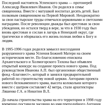
Последний настоятель Успенского храма — протоиерей
Александр Яковлевич Иванов. Он родился в семье
священника. Вместе с матушкой воспитал десять детей. Был
полковым священником на Первой Мировой. Неоднократно
за свои пастырские труды отмечался церковными и светскими
наградами. После революции дважды был арестован за свои
убеждения, но остался тверд в вере, за что в 1930 году был
вновь арестован и сослан в лагерь в Ненецкий округ, где
трагически и оборвалась его жизнь полная любви к Богу и
людям.
В 1995-1996 годах родился замысел воссоздания
разрушенного храма Успения Божией Матери на своем
историческом месте. По благословению епископа
Архангельского и Холмогорского Тихона был объявлен
открытый конкурс на создание проекта нового храма. Под
руководством Иванова А.П. был организован общественный
фонд «Благовест», который и занялся предварительной
работой по строительству новой церкви. Авторами проекта
нового белокаменного храма, высота колокольни которого
вместе с шатром составляет 42 метра, стали архитекторы
Ляшенко Г.А. и Никитин В.Л.
До начала строительства храма на его территории в 1998 году
временно поставили часовню во имя преподобного Антония