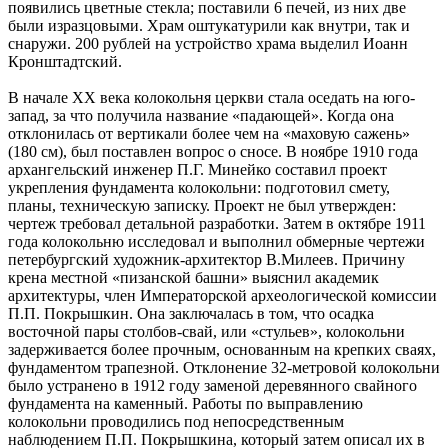
появились цветные стекла; поставили 6 печей, из них две
были изразцовыми. Храм оштукатурили как внутри, так и
снаружи. 200 рублей на устройство храма выделил Иоанн
Кронштадтский.
В начале XX века колокольня церкви стала оседать на юго-
запад, за что получила название «падающей». Когда она
отклонилась от вертикали более чем на «маховую сажень»
(180 см), был поставлен вопрос о сносе. В ноябре 1910 года
архангельский инженер П.Г. Минейко составил проект
укрепления фундамента колокольни: подготовил смету,
планы, техническую записку. Проект не был утвержден:
чертеж требовал детальной разработки. Затем в октябре 1911
года колокольню исследовал и выполнил обмерные чертежи
петербургский художник-архитектор В.Милеев. Причину
крена местной «пизанской башни» выяснил академик
архитектуры, член Императорской археологической комиссии
П.П. Покрышкин. Она заключалась в том, что осадка
восточной пары столбов-свай, или «стульев», колокольни
задерживается более прочным, основанным на крепких сваях,
фундаментом трапезной. Отклонение 32-метровой колокольни
было устранено в 1912 году заменой деревянного свайного
фундамента на каменный. Работы по выправлению
колокольни проводились под непосредственным
наблюдением П.П. Покрышкина, который затем описал их в