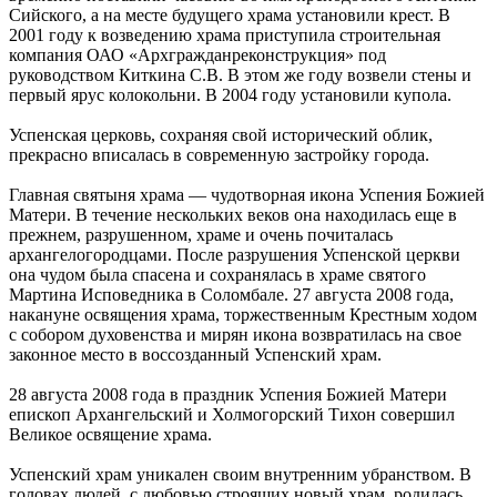
Сийского, а на месте будущего храма установили крест. В
2001 году к возведению храма приступила строительная
компания ОАО «Архгражданреконструкция» под
руководством Киткина С.В. В этом же году возвели стены и
первый ярус колокольни. В 2004 году установили купола.
Успенская церковь, сохраняя свой исторический облик,
прекрасно вписалась в современную застройку города.
Главная святыня храма — чудотворная икона Успения Божией
Матери. В течение нескольких веков она находилась еще в
прежнем, разрушенном, храме и очень почиталась
архангелогородцами. После разрушения Успенской церкви
она чудом была спасена и сохранялась в храме святого
Мартина Исповедника в Соломбале. 27 августа 2008 года,
накануне освящения храма, торжественным Крестным ходом
с собором духовенства и мирян икона возвратилась на свое
законное место в воссозданный Успенский храм.
28 августа 2008 года в праздник Успения Божией Матери
епископ Архангельский и Холмогорский Тихон совершил
Великое освящение храма.
Успенский храм уникален своим внутренним убранством. В
головах людей, с любовью строящих новый храм, родилась