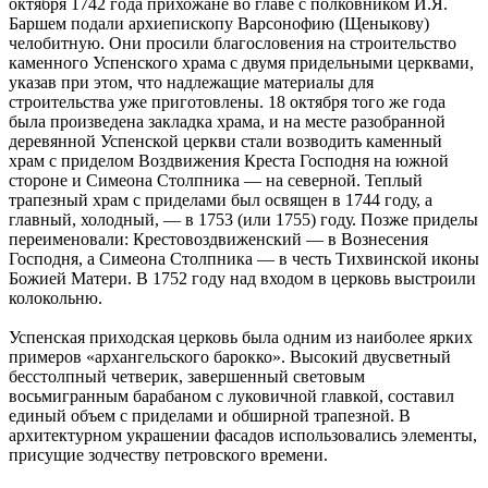
октября 1742 года прихожане во главе с полковником И.Я.
Баршем подали архиепископу Варсонофию (Щеныкову)
челобитную. Они просили благословения на строительство
каменного Успенского храма с двумя придельными церквами,
указав при этом, что надлежащие материалы для
строительства уже приготовлены. 18 октября того же года
была произведена закладка храма, и на месте разобранной
деревянной Успенской церкви стали возводить каменный
храм с приделом Воздвижения Креста Господня на южной
стороне и Симеона Столпника — на северной. Теплый
трапезный храм с приделами был освящен в 1744 году, а
главный, холодный, — в 1753 (или 1755) году. Позже приделы
переименовали: Крестовоздвиженский — в Вознесения
Господня, а Симеона Столпника — в честь Тихвинской иконы
Божией Матери. В 1752 году над входом в церковь выстроили
колокольню.
Успенская приходская церковь была одним из наиболее ярких
примеров «архангельского барокко». Высокий двусветный
бесстолпный четверик, завершенный световым
восьмигранным барабаном с луковичной главкой, составил
единый объем с приделами и обширной трапезной. В
архитектурном украшении фасадов использовались элементы,
присущие зодчеству петровского времени.