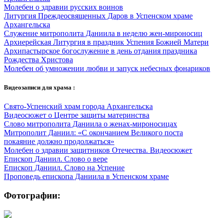
Молебен о здравии русских воинов
Литургия Преждеосвященных Даров в Успенском храме
Архангельска
Служение митрополита Даниила в неделю жен-мироносиц
Архиерейская Литургия в праздник Успения Божией Матери
Архипастырское богослужение в день отдания праздника
Рождества Христова
Молебен об умножении любви и запуск небесных фонариков
Видеозаписи для храма :
Свято-Успенский храм города Архангельска
Видеосюжет о Центре защиты материнства
Слово митрополита Даниила о женах-мироносицах
Митрополит Даниил: «С окончанием Великого поста
покаяние должно продолжаться»
Молебен о здравии защитников Отечества. Видеосюжет
Епископ Даниил. Слово о вере
Епископ Даниил. Слово на Успение
Проповедь епископа Даниила в Успенском храме
Фотографии: