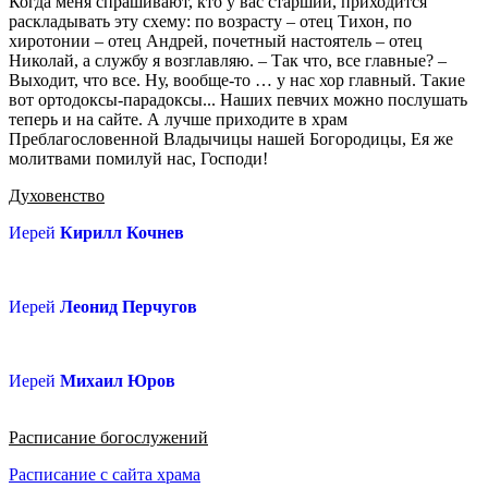
Когда меня спрашивают, кто у вас старший, приходится
раскладывать эту схему: по возрасту – отец Тихон, по
хиротонии – отец Андрей, почетный настоятель – отец
Николай, а службу я возглавляю. – Так что, все главные? –
Выходит, что все. Ну, вообще-то … у нас хор главный. Такие
вот ортодоксы-парадоксы... Наших певчих можно послушать
теперь и на сайте. А лучше приходите в храм
Преблагословенной Владычицы нашей Богородицы, Ея же
молитвами помилуй нас, Господи!
Духовенство
Иерей
Кирилл Кочнев
Иерей
Леонид Перчугов
Иерей
Михаил Юров
Расписание богослужений
Расписание с сайта
храма