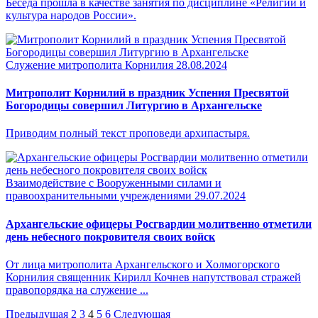
Беседа прошла в качестве занятия по дисциплине «Религии и
культура народов России».
Служение митрополита Корнилия
28.08.2024
Митрополит Корнилий в праздник Успения Пресвятой
Богородицы совершил Литургию в Архангельске
Приводим полный текст проповеди архипастыря.
Взаимодействие с Вооруженными силами и
правоохранительными учреждениями
29.07.2024
Архангельские офицеры Росгвардии молитвенно отметили
день небесного покровителя своих войск
От лица митрополита Архангельского и Холмогорского
Корнилия священник Кирилл Кочнев напутствовал стражей
правопорядка на служение ...
Предыдущая
2
3
4
5
6
Следующая