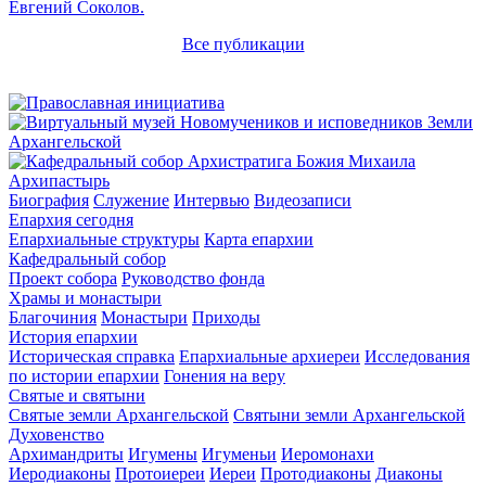
Евгений Соколов.
Все публикации
Архипастырь
Биография
Служение
Интервью
Видеозаписи
Епархия сегодня
Епархиальные структуры
Карта епархии
Кафедральный собор
Проект собора
Руководство фонда
Храмы и монастыри
Благочиния
Монастыри
Приходы
История епархии
Историческая справка
Епархиальные архиереи
Исследования
по истории епархии
Гонения на веру
Святые и святыни
Святые земли Архангельской
Святыни земли Архангельской
Духовенство
Архимандриты
Игумены
Игуменьи
Иеромонахи
Иеродиаконы
Протоиереи
Иереи
Протодиаконы
Диаконы