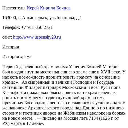
Настоятель:
Иерей Кирилл Кочнев
163000, г. Архангельск, ул.Логинова, д.1
Телефон: +7-911-056-2721
сайт:
http://www.uspensky29.ru
История
История храма
Первый деревянный храм во имя Успения Божией Матери
был воздвигнут на месте нынешнего храма еще в XVII веке. У
нас есть возможность процитировать грамоту на основание
храма: «...Аз смиренный и великий Господин и Государь
святейший Филарет патриарх Московский и всея Руси попа
Ксенофонта пожаловал благословить на те храм велел лес
ронить и в том лесу воздвигнуть новой храм во имя
пречистыя Богородицы честнаго и славнаго ея успения на том
же наволоке Архангельского города над Двиною по нижнюю
сторону и гостиных дворов на Жабинском наволоке на борках
на новом месте... — писано на Москве лета 7134 (1626 г. от
РХ) марта в 17 день».