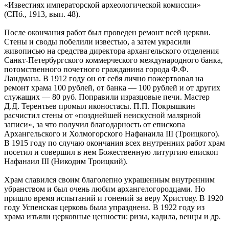
«Известиях императорской археологической комиссии»
(СПб., 1913, вып. 48).
После окончания работ был проведен ремонт всей церкви.
Стены и своды побелили известью, а затем украсили
живописью на средства директора архангельского отделения
Санкт-Петербургского коммерческого международного банка,
потомственного почетного гражданина города Ф.Ф.
Ландмана. В 1912 году он от себя лично пожертвовал на
ремонт храма 100 рублей, от банка — 100 рублей и от других
служащих — 80 руб. Поправили изразцовые печи. Мастер
Д.Д. Терентьев промыл иконостасы. П.П. Покрышкин
расчистил стены от «позднейшей неискусной малярной
записи», за что получил благодарность от епископа
Архангельского и Холмогорского Нафанаила III (Троицкого).
В 1915 году по случаю окончания всех внутренних работ храм
посетил и совершил в нем Божественную литургию епископ
Нафанаил III (Никодим Троицкий).
Храм славился своим благолепно украшенным внутренним
убранством и был очень любим архангелогородцами. Но
пришло время испытаний и гонений за веру Христову. В 1920
году Успенская церковь была упразднена. В 1922 году из
храма изъяли церковные ценности: ризы, кадила, венцы и др.