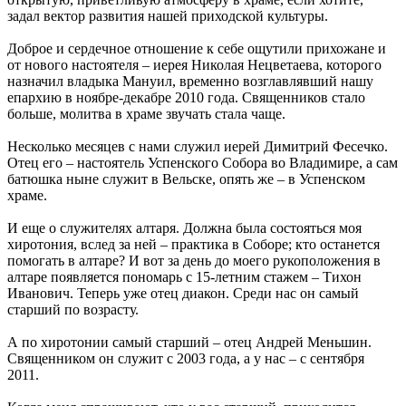
задал вектор развития нашей приходской культуры.
Доброе и сердечное отношение к себе ощутили прихожане и
от нового настоятеля – иерея Николая Нецветаева, которого
назначил владыка Мануил, временно возглавлявший нашу
епархию в ноябре-декабре 2010 года. Священников стало
больше, молитва в храме звучать стала чаще.
Несколько месяцев с нами служил иерей Димитрий Фесечко.
Отец его – настоятель Успенского Собора во Владимире, а сам
батюшка ныне служит в Вельске, опять же – в Успенском
храме.
И еще о служителях алтаря. Должна была состояться моя
хиротония, вслед за ней – практика в Соборе; кто останется
помогать в алтаре? И вот за день до моего рукоположения в
алтаре появляется пономарь с 15-летним стажем – Тихон
Иванович. Теперь уже отец диакон. Среди нас он самый
старший по возрасту.
А по хиротонии самый старший – отец Андрей Меньшин.
Священником он служит с 2003 года, а у нас – с сентября
2011.