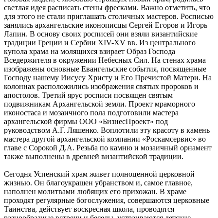
светлая идея расписать стены фресками. Важно отметить, что
для этого не стали приглашать столичных мастеров. Росписью
занялись архангельские иконописцы Сергей Егоров и Игорь
Лапин. В основу своих росписей они взяли византийские
традиции Греции и Сербии XIV-XV вв. Из центрального
купола храма на молящихся взирает Образ Господа
Вседержителя в окружении Небесных Сил. На стенах храма
изображены основные Евангельские события, посвященные
Господу нашему Иисусу Христу и Его Пречистой Матери. На
колоннах расположились изображения святых пророков и
апостолов. Третий ярус росписи посвящен святым
подвижникам Архангельской земли. Проект мраморного
иконостаса и мозаичного пола подготовили мастера
архангельской фирмы ООО «БизнесПроект» под
руководством А.Г. Ляшенко. Воплотили эту красоту в камень
мастера другой архангельской компании «Роскамсервис» во
главе с Сорокой Д.А. Резьба по камню и мозаичный орнамент
также выполнены в древней византийской традиции.
Сегодня Успенский храм живет полноценной церковной
жизнью. Он благоукрашен убранством и, самое главное,
наполнен молитвами любящих его прихожан. В храме
проходят регулярные богослужения, совершаются церковные
Таинства, действует воскресная школа, проводятся
разнообразные встречи и беседы, устраиваются детские