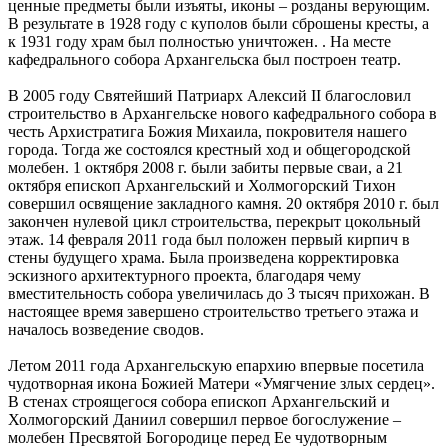
ценные предметы были изъяты, иконы – розданы верующим.
В результате в 1928 году с куполов были сброшены кресты, а
к 1931 году храм был полностью уничтожен. . На месте
кафедрального собора Архангельска был построен театр.
В 2005 году Святейший Патриарх Алексий II благословил
строительство в Архангельске нового кафедрального собора в
честь Архистратига Божия Михаила, покровителя нашего
города. Тогда же состоялся крестный ход и общегородской
молебен. 1 октября 2008 г. были забиты первые сваи, а 21
октября епископ Архангельский и Холмогорский Тихон
совершил освящение закладного камня. 20 октября 2010 г. был
закончен нулевой цикл строительства, перекрыт цокольный
этаж. 14 февраля 2011 года был положен первый кирпич в
стены будущего храма. Была произведена корректировка
эскизного архитектурного проекта, благодаря чему
вместительность собора увеличилась до 3 тысяч прихожан. В
настоящее время завершено строительство третьего этажа и
началось возведение сводов.
Летом 2011 года Архангельскую епархию впервые посетила
чудотворная икона Божией Матери «Умягчение злых сердец».
В стенах строящегося собора епископ Архангельский и
Холмогорский Даниил совершил первое богослужение –
молебен Пресвятой Богородице перед Ее чудотворным