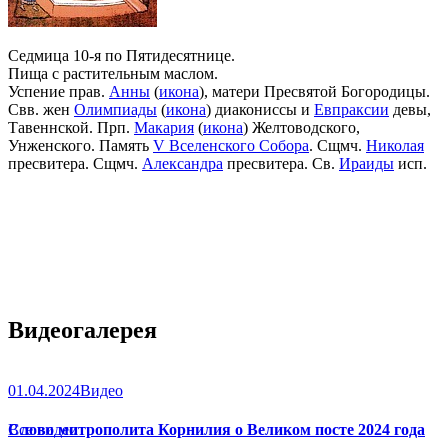
Седмица 10-я по Пятидесятнице.
Пища с растительным маслом.
Успение прав.
Анны
(
икона
), матери Пресвятой Богородицы.
Свв. жен
Олимпиады
(
икона
) диакониссы и
Евпраксии
девы,
Тавеннской. Прп.
Макария
(
икона
) Желтоводского,
Унженского. Память
V Вселенского Собора
. Сщмч.
Николая
пресвитера. Сщмч.
Александра
пресвитера. Св.
Ираиды
исп.
Видеогалерея
01.04.2024
Видео
Слово митрополита Корнилия о Великом посте 2024 года
Все видео