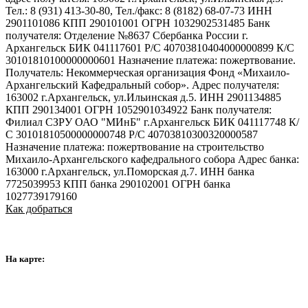
Тел.: 8 (931) 413-30-80, Тел./факс: 8 (8182) 68-07-73 ИНН
2901101086 КПП 290101001 ОГРН 1032902531485 Банк
получателя: Отделение №8637 Сбербанка России г.
Архангельск БИК 041117601 Р/С 40703810404000000899 К/С
30101810100000000601 Назначение платежа: пожертвование.
Получатель: Некоммерческая организация Фонд «Михаило-
Архангельский Кафедральный собор». Адрес получателя:
163002 г.Архангельск, ул.Ильинская д.5. ИНН 2901134885
КПП 290134001 ОГРН 1052901034922 Банк получателя:
Филиал СЗРУ ОАО "МИнБ" г.Архангельск БИК 041117748 К/
С 30101810500000000748 Р/С 40703810300320000587
Назначение платежа: пожертвование на строительство
Михаило-Архангельского кафедрального собора Адрес банка:
163000 г.Архангельск, ул.Поморская д.7. ИНН банка
7725039953 КПП банка 290102001 ОГРН банка
1027739179160
Как добраться
На карте: