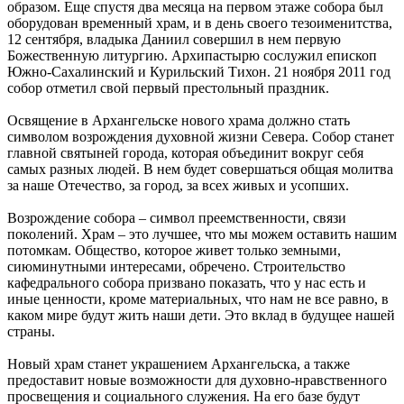
образом. Еще спустя два месяца на первом этаже собора был
оборудован временный храм, и в день своего тезоименитства,
12 сентября, владыка Даниил совершил в нем первую
Божественную литургию. Архипастырю сослужил епископ
Южно-Сахалинский и Курильский Тихон. 21 ноября 2011 год
собор отметил свой первый престольный праздник.
Освящение в Архангельске нового храма должно стать
символом возрождения духовной жизни Севера. Собор станет
главной святыней города, которая объединит вокруг себя
самых разных людей. В нем будет совершаться общая молитва
за наше Отечество, за город, за всех живых и усопших.
Возрождение собора – символ преемственности, связи
поколений. Храм – это лучшее, что мы можем оставить нашим
потомкам. Общество, которое живет только земными,
сиюминутными интересами, обречено. Строительство
кафедрального собора призвано показать, что у нас есть и
иные ценности, кроме материальных, что нам не все равно, в
каком мире будут жить наши дети. Это вклад в будущее нашей
страны.
Новый храм станет украшением Архангельска, а также
предоставит новые возможности для духовно-нравственного
просвещения и социального служения. На его базе будут