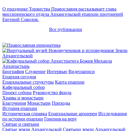
О празднике Торжества Православия рассказывает глава
миссионерского отдела Архангельской епархии протоиерей
Евгений Соколов.
Все публикации
Архипастырь
Биография
Служение
Интервью
Видеозаписи
Епархия сегодня
Епархиальные структуры
Карта епархии
Кафедральный собор
Проект собора
Руководство фонда
Храмы и монастыри
Благочиния
Монастыри
Приходы
История епархии
Историческая справка
Епархиальные архиереи
Исследования
по истории епархии
Гонения на веру
Святые и святыни
Святые земли Архангельской
Святыни земли Архангельской