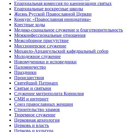
Епархиальная комиссия по канонизации святых
Епархиальные воскресные школы
Жизнь Русской Православной Церкви
Конкурс «Православная инициатива»
Крестные ходы
Медико-социальное служение и благотворительность
Межконфессиональные отношения
Межсоборное присутствие
Миссионерское служение
Михаило-Архангельский кафедральный собор
Молодежное служение
Новомученики и исповедники
Паломничество
Праздники
Происшествия
Святейший Патриарх
Святые и святыни
Служение митрополита Корнилия
СМИ и интернет
Союз православных женщин
Строительство храмов
Тюремное служение
Церковная археология
Церковь и власть
Церковь и культура