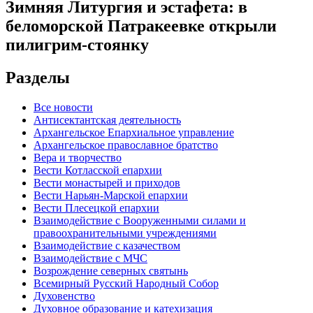
Зимняя Литургия и эстафета: в
беломорской Патракеевке открыли
пилигрим-стоянку
Разделы
Все новости
Антисектантская деятельность
Архангельское Епархиальное управление
Архангельское православное братство
Вера и творчество
Вести Котласской епархии
Вести монастырей и приходов
Вести Нарьян-Марской епархии
Вести Плесецкой епархии
Взаимодействие с Вооруженными силами и
правоохранительными учреждениями
Взаимодействие с казачеством
Взаимодействие с МЧС
Возрождение северных святынь
Всемирный Русский Народный Собор
Духовенство
Духовное образование и катехизация