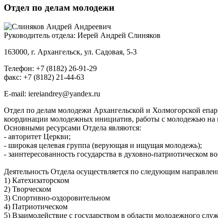
Отдел по делам молодежи
Руководитель отдела:
Иерей Андрей Слиняков
163000, г. Архангельск, ул. Садовая, 5-3
Телефон: +7 (8182) 26-91-29
факс: +7 (8182) 21-44-63
E-mail:
iereiandrey@yandex.ru
Отдел по делам молодежи Архангельской и Холмогорской епарх
координации молодежных инициатив, работы с молодежью на 
Основными ресурсами Отдела являются:
- авторитет Церкви;
- широкая целевая группа (верующая и ищущая молодежь);
- заинтересованность государства в духовно-патриотическом 
Деятельность Отдела осуществляется по следующим направлен
1) Катехизаторском
2) Творческом
3) Спортивно-оздоровительном
4) Патриотическом
5) Взаимодействие с государством в области молодежного слу