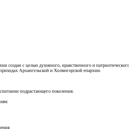
ии создан с целью духовного, нравственного и патриотическог
приходах Архангельской и Холмогорской епархии.
воспитании подрастающего поколения.
иям:
жения