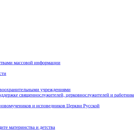
ствами массовой информации
сти
авоохранительными учреждениями
оддержке священнослужителей, церковнослужителей и работник
новомучеников и исповедников Церкви Русской
ите материнства и детства