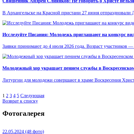
Священник Андрей Слиянков: Не говорить о Христе нельзя
В Архангельске на Красной пристани 27 июня отпраздновали 
Исследуйте Писания: Молодежь приглашают на конкурс ви
Заявки принимают до 4 июля 2026 года. Возраст участников — о
Молодежный хор украшает пением службы в Воскресенском
Литургии для молодежи совершают в храме Воскресения Христ
1
2
3
4
5
Следующая
Возврат к списку
Фотогалерея
22.05.2024
(48 фото)