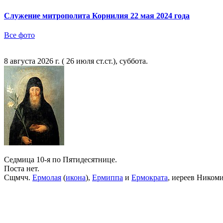
Служение митрополита Корнилия 22 мая 2024 года
Все фото
8 августа 2026 г. ( 26 июля ст.ст.), суббота.
Седмица 10-я по Пятидесятнице.
Поста нет.
Сщмчч.
Ермолая
(
икона
),
Ермиппа
и
Ермократа
, иереев Ником