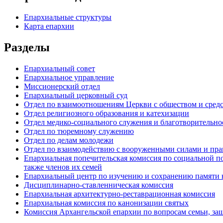
Епархиальные структуры
Карта епархии
Разделы
Епархиальный совет
Епархиальное управление
Миссионерский отдел
Епархиальный церковный суд
Отдел по взаимоотношениям Церкви с обществом и сред
Отдел религиозного образования и катехизации
Отдел медико-социального служения и благотворительно
Отдел по тюремному служению
Отдел по делам молодежи
Отдел по взаимодействию с вооруженными силами и пр
Епархиальная попечительская комиссия по социальной п
также членов их семей
Епархиальный центр по изучению и сохранению памяти 
Дисциплинарно-ставленническая комиссия
Епархиальная архитектурно-реставрационная комиссия
Епархиальная комиссия по канонизации святых
Комиссия Архангельской епархии по вопросам семьи, защ