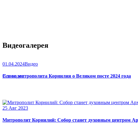
Видеогалерея
01.04.2024
Видео
Слово митрополита Корнилия о Великом посте 2024 года
Все видео
25 Авг 2023
Митрополит Корнилий: Собор станет духовным центром Ар