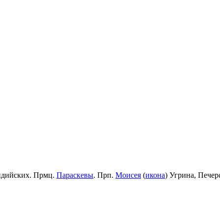
идийских. Прмц.
Параскевы
. Прп.
Моисея
(
икона
) Угрина, Пече