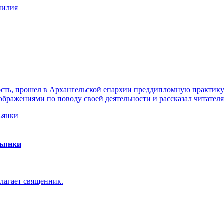
нилия
ть, прошел в Архангельской епархии преддипломную практику. 
ражениями по поводу своей деятельности и рассказал читателя
пьянки
лагает священник.