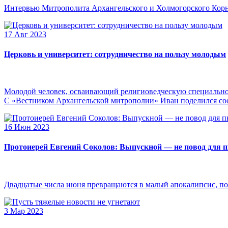
Интервью Митрополита Архангельского и Холмогорского Кор
17 Авг 2023
Церковь и университет: сотрудничество на пользу молодым
Молодой человек, осваивающий религиоведческую специальнос
С «Вестником Архангельской митрополии» Иван поделился сооб
16 Июн 2023
Протоиерей Евгений Соколов: Выпускной — не повод для 
Двадцатые числа июня превращаются в малый апокалипсис, по
3 Мар 2023