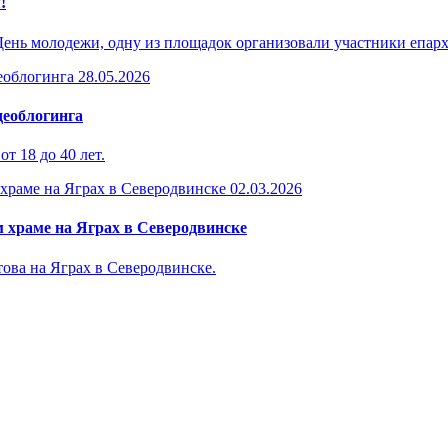
!
День молодежи, одну из площадок организовали участники епар
28.05.2026
деоблогинга
т 18 до 40 лет.
02.03.2026
 храме на Яграх в Северодвинске
ова на Яграх в Северодвинске.