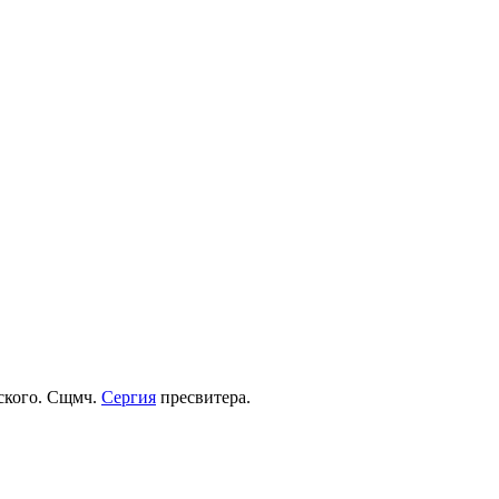
рского. Сщмч.
Сергия
пресвитера.