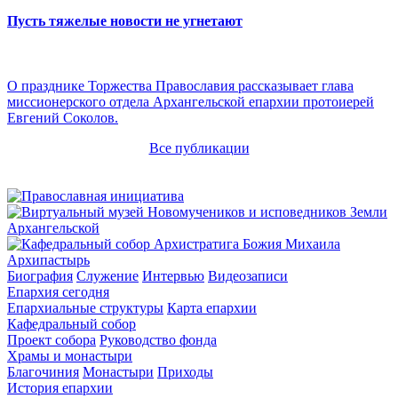
Пусть тяжелые новости не угнетают
О празднике Торжества Православия рассказывает глава
миссионерского отдела Архангельской епархии протоиерей
Евгений Соколов.
Все публикации
Архипастырь
Биография
Служение
Интервью
Видеозаписи
Епархия сегодня
Епархиальные структуры
Карта епархии
Кафедральный собор
Проект собора
Руководство фонда
Храмы и монастыри
Благочиния
Монастыри
Приходы
История епархии