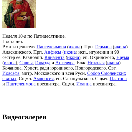
Неделя 10-я по Пятидесятнице.
Поста нет.
Вмч. и целителя
Пантелеимона
(
икона
). Прп.
Германа
(
икона
)
Аляскинского. Прп.
Анфисы
(
икона
) исп., игумении и 90
сестер ее. Равноапп.
Климента
(
икона
), еп. Охридского,
Наума
(
икона
),
Саввы
,
Горазда
и
Ангеляра
. Блж.
Николая
(
икона
)
Кочанова, Христа ради юродивого, Новгородского. Свт.
Иоасафа
, митр. Московского и всея Руси.
Собор Смоленских
святых
. Сщмч.
Амвросия
, еп. Сарапульского. Сщмч.
Платона
и
Пантелеимона
пресвитера. Сщмч.
Иоанна
пресвитера.
Видеогалерея