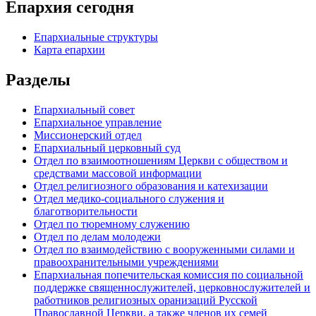
Епархия сегодня
Епархиальные структуры
Карта епархии
Разделы
Епархиальный совет
Епархиальное управление
Миссионерский отдел
Епархиальный церковный суд
Отдел по взаимоотношениям Церкви с обществом и
средствами массовой информации
Отдел религиозного образования и катехизации
Отдел медико-социального служения и
благотворительности
Отдел по тюремному служению
Отдел по делам молодежи
Отдел по взаимодействию с вооруженными силами и
правоохранительными учреждениями
Епархиальная попечительская комиссия по социальной
поддержке священнослужителей, церковнослужителей и
работников религиозных оранизаций Русской
Православной Церкви, а также членов их семей