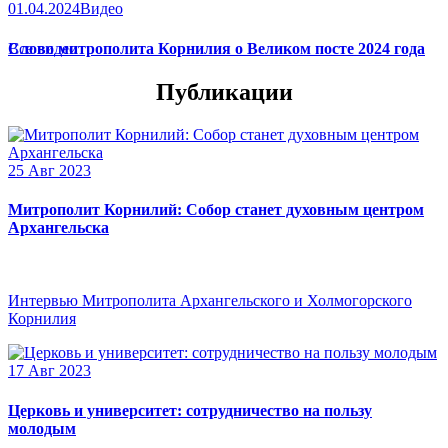
01.04.2024
Видео
Слово митрополита Корнилия о Великом посте 2024 года
Все видео
Публикации
25 Авг 2023
Митрополит Корнилий: Собор станет духовным центром
Архангельска
Интервью Митрополита Архангельского и Холмогорского
Корнилия
17 Авг 2023
Церковь и университет: сотрудничество на пользу
молодым