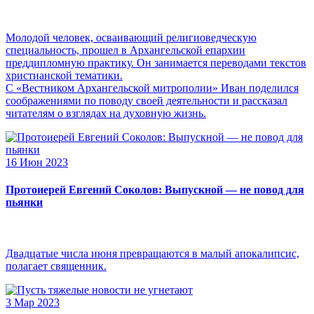
Молодой человек, осваивающий религиоведческую
специальность, прошел в Архангельской епархии
преддипломную практику. Он занимается переводами текстов
христианской тематики.
С «Вестником Архангельской митрополии» Иван поделился
соображениями по поводу своей деятельности и рассказал
читателям о взглядах на духовную жизнь.
16 Июн 2023
Протоиерей Евгений Соколов: Выпускной — не повод для
пьянки
Двадцатые числа июня превращаются в малый апокалипсис,
полагает священник.
3 Мар 2023