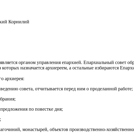
ский Корнилий
является органом управления епархией. Епархиальный совет обр
з которых назначается архиереем, а остальные избираются Епарх
о архиерея:
ведению совета, отчитывается перед ним о проделанной работе;
брания;
 предложения по повестке дня;
;
благочиний, монастырей, объектов производственно-хозяйственн