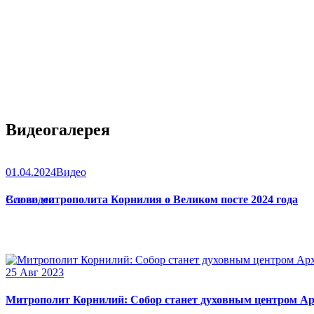
Видеогалерея
01.04.2024
Видео
Слово митрополита Корнилия о Великом посте 2024 года
Все видео
25 Авг 2023
Митрополит Корнилий: Собор станет духовным центром Ар