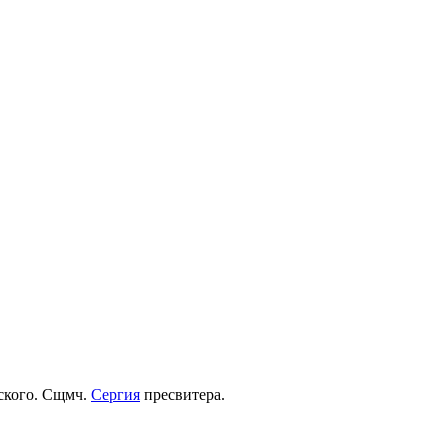
рского. Сщмч.
Сергия
пресвитера.