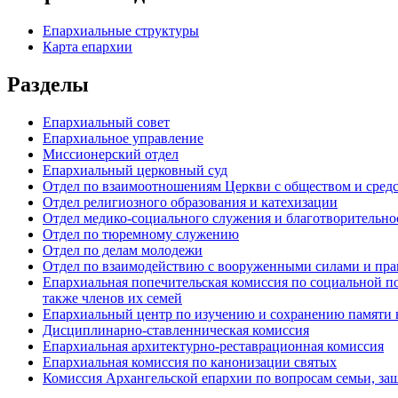
Епархиальные структуры
Карта епархии
Разделы
Епархиальный совет
Епархиальное управление
Миссионерский отдел
Епархиальный церковный суд
Отдел по взаимоотношениям Церкви с обществом и сред
Отдел религиозного образования и катехизации
Отдел медико-социального служения и благотворительно
Отдел по тюремному служению
Отдел по делам молодежи
Отдел по взаимодействию с вооруженными силами и пр
Епархиальная попечительская комиссия по социальной п
также членов их семей
Епархиальный центр по изучению и сохранению памяти 
Дисциплинарно-ставленническая комиссия
Епархиальная архитектурно-реставрационная комиссия
Епархиальная комиссия по канонизации святых
Комиссия Архангельской епархии по вопросам семьи, защ