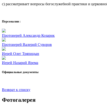
с) рассматривает вопросы богослужебной практики и церковн
Персоналии :
Протоиерей Александр Козарик
Протоиерей Валерий Суворов
Иерей Олег Тряпицын
Иерей Назарий Ярема
Официальные документы
Возврат к списку
Фотогалерея