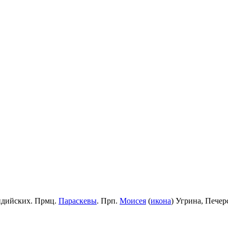
идийских. Прмц.
Параскевы
. Прп.
Моисея
(
икона
) Угрина, Пече