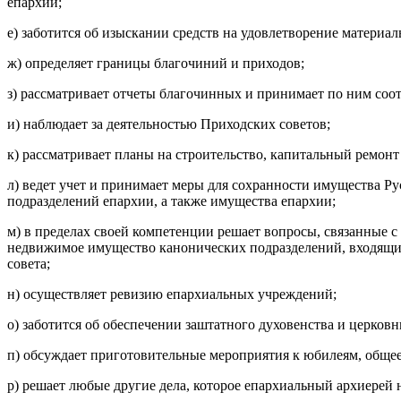
епархии;
е) заботится об изыскании средств на удовлетворение материа
ж) определяет границы благочиний и приходов;
з) рассматривает отчеты благочинных и принимает по ним соо
и) наблюдает за деятельностью Приходских советов;
к) рассматривает планы на строительство, капитальный ремонт
л) ведет учет и принимает меры для сохранности имущества Р
подразделений епархии, а также имущества епархии;
м) в пределах своей компетенции решает вопросы, связанные 
недвижимое имущество канонических подразделений, входящих 
совета;
н) осуществляет ревизию епархиальных учреждений;
о) заботится об обеспечении заштатного духовенства и церков
п) обсуждает приготовительные мероприятия к юбилеям, общ
р) решает любые другие дела, которое епархиальный архиерей