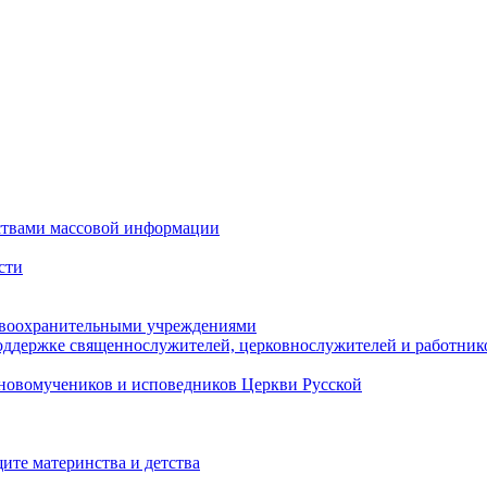
ствами массовой информации
сти
авоохранительными учреждениями
оддержке священнослужителей, церковнослужителей и работник
новомучеников и исповедников Церкви Русской
ите материнства и детства