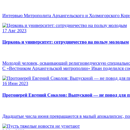
Интервью Митрополита Архангельского и Холмогорского Кор
17 Авг 2023
Церковь и университет: сотрудничество на пользу молодым
Молодой человек, осваивающий религиоведческую специальнос
С «Вестником Архангельской митрополии» Иван поделился сооб
16 Июн 2023
Протоиерей Евгений Соколов: Выпускной — не повод для 
Двадцатые числа июня превращаются в малый апокалипсис, по