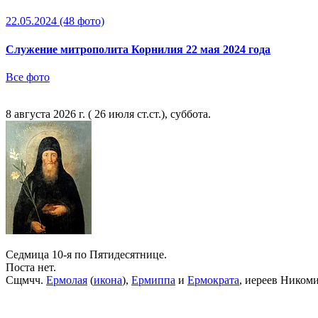
22.05.2024
(48 фото)
Служение митрополита Корнилия 22 мая 2024 года
Все фото
8 августа 2026 г. ( 26 июля ст.ст.), суббота.
Седмица 10-я по Пятидесятнице.
Поста нет.
Сщмчч.
Ермолая
(
икона
),
Ермиппа
и
Ермократа
, иереев Ником