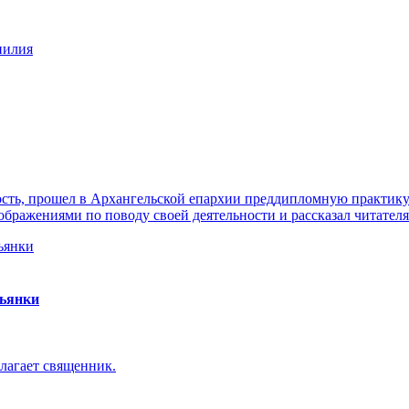
нилия
ть, прошел в Архангельской епархии преддипломную практику. 
ражениями по поводу своей деятельности и рассказал читателя
пьянки
лагает священник.