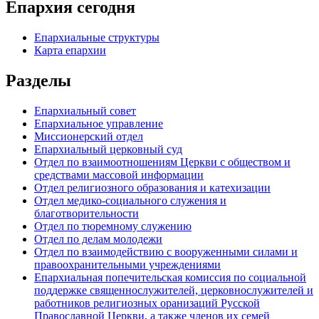
Епархия сегодня
Епархиальные структуры
Карта епархии
Разделы
Епархиальный совет
Епархиальное управление
Миссионерский отдел
Епархиальный церковный суд
Отдел по взаимоотношениям Церкви с обществом и
средствами массовой информации
Отдел религиозного образования и катехизации
Отдел медико-социального служения и
благотворительности
Отдел по тюремному служению
Отдел по делам молодежи
Отдел по взаимодействию с вооруженными силами и
правоохранительными учреждениями
Епархиальная попечительская комиссия по социальной
поддержке священнослужителей, церковнослужителей и
работников религиозных оранизаций Русской
Православной Церкви, а также членов их семей