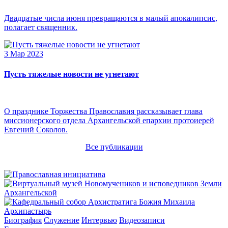
Двадцатые числа июня превращаются в малый апокалипсис,
полагает священник.
3 Мар 2023
Пусть тяжелые новости не угнетают
О празднике Торжества Православия рассказывает глава
миссионерского отдела Архангельской епархии протоиерей
Евгений Соколов.
Все публикации
Архипастырь
Биография
Служение
Интервью
Видеозаписи