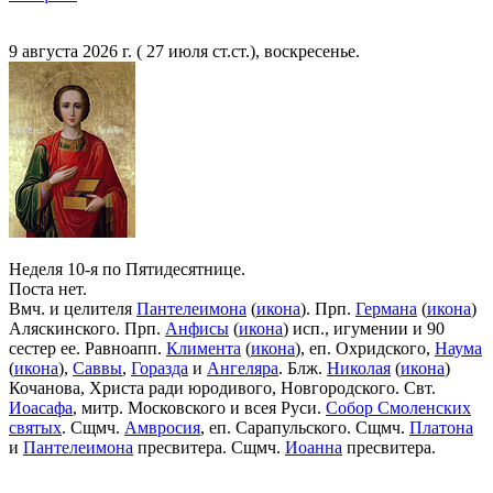
9 августа 2026 г. ( 27 июля ст.ст.), воскресенье.
Неделя 10-я по Пятидесятнице.
Поста нет.
Вмч. и целителя
Пантелеимона
(
икона
). Прп.
Германа
(
икона
)
Аляскинского. Прп.
Анфисы
(
икона
) исп., игумении и 90
сестер ее. Равноапп.
Климента
(
икона
), еп. Охридского,
Наума
(
икона
),
Саввы
,
Горазда
и
Ангеляра
. Блж.
Николая
(
икона
)
Кочанова, Христа ради юродивого, Новгородского. Свт.
Иоасафа
, митр. Московского и всея Руси.
Собор Смоленских
святых
. Сщмч.
Амвросия
, еп. Сарапульского. Сщмч.
Платона
и
Пантелеимона
пресвитера. Сщмч.
Иоанна
пресвитера.