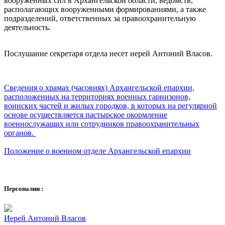
вооруженных сил в Архангельской области, ведомств,
располагающих вооруженными формированиями, а также
подразделений, ответственных за правоохранительную
деятельность.
Послушание секретаря отдела несет иерей Антоний Власов.
Сведения о храмах (часовнях) Архангельской епархии,
расположенных на территориях военных гарнизонов,
воинских частей и жилых городков, в которых на регулярной
основе осуществляется пастырское окормление
военнослужащих или сотрудников правоохранительных
органов.
Положение о военном отделе Архангельской епархии
Персоналии :
Иерей Антоний Власов