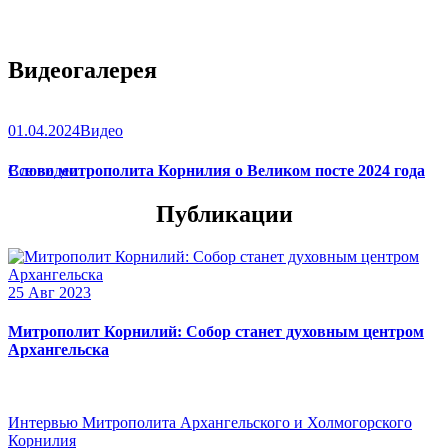
Видеогалерея
01.04.2024
Видео
Слово митрополита Корнилия о Великом посте 2024 года
Все видео
Публикации
25 Авг 2023
Митрополит Корнилий: Собор станет духовным центром
Архангельска
Интервью Митрополита Архангельского и Холмогорского
Корнилия