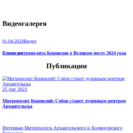
Видеогалерея
01.04.2024
Видео
Слово митрополита Корнилия о Великом посте 2024 года
Все видео
Публикации
25 Авг 2023
Митрополит Корнилий: Собор станет духовным центром
Архангельска
Интервью Митрополита Архангельского и Холмогорского