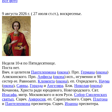
Все фото
9 августа 2026 г. ( 27 июля ст.ст.), воскресенье.
Неделя 10-я по Пятидесятнице.
Поста нет.
Вмч. и целителя
Пантелеимона
(
икона
). Прп.
Германа
(
икона
)
Аляскинского. Прп.
Анфисы
(
икона
) исп., игумении и 90
сестер ее. Равноапп.
Климента
(
икона
), еп. Охридского,
Наума
(
икона
),
Саввы
,
Горазда
и
Ангеляра
. Блж.
Николая
(
икона
)
Кочанова, Христа ради юродивого, Новгородского. Свт.
Иоасафа
, митр. Московского и всея Руси.
Собор Смоленских
святых
. Сщмч.
Амвросия
, еп. Сарапульского. Сщмч.
Платона
и
Пантелеимона
пресвитера. Сщмч.
Иоанна
пресвитера.