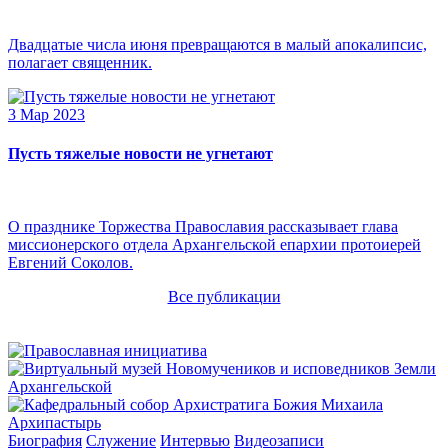
Двадцатые числа июня превращаются в малый апокалипсис,
полагает священник.
3 Мар 2023
Пусть тяжелые новости не угнетают
О празднике Торжества Православия рассказывает глава
миссионерского отдела Архангельской епархии протоиерей
Евгений Соколов.
Все публикации
Архипастырь
Биография
Служение
Интервью
Видеозаписи