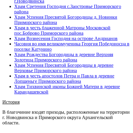
г.Новодвинска
Храм Сретения Господня с.Заостровье Приморского
района
Храм Успения Пресвятой Богородицы д. Новинки
Приморского района
Храм в честь блаженной Матроны Московской
пос.Боброво Приморского района
Храм Вознесения Господня на острове Андрианов
Часовня во имя великомученика Георгия Победоносца в
поселке Катунино
Храм Рождества Богородицы в деревне Верхняя
Золотица Приморского района
Храм Успения Пресвятой Богородицы в деревне
Верховье Приморского района
Храм в честь апостолов Петра и Павла в деревне
Лопшеньге Приморского района
Храм Тихвинской иконы Божией Матери в деревне
Карандашевской
История
В благочиние входят приходы, расположенные на территории
г. Новодвинска и Приморского округа Архангельской
области.