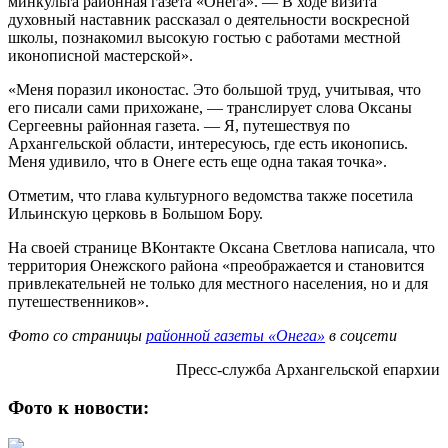
минкульта районная газета «Онега». — В ходе визита
духовный наставник рассказал о деятельности воскресной
школы, познакомил высокую гостью с работами местной
иконописной мастерской».
«Меня поразил иконостас. Это большой труд, учитывая, что
его писали сами прихожане, — транслирует слова Оксаны
Сергеевны районная газета. — Я, путешествуя по
Архангельской области, интересуюсь, где есть иконопись.
Меня удивило, что в Онеге есть еще одна такая точка».
Отметим, что глава культурного ведомства также посетила
Ильинскую церковь в Большом Бору.
На своей странице ВКонтакте Оксана Светлова написала, что
территория Онежского района «преображается и становится
привлекательней не только для местного населения, но и для
путешественников».
Фото со страницы
районной газеты «Онега»
в соцсети
Пресс-служба Архангельской епархии
Фото к новости: