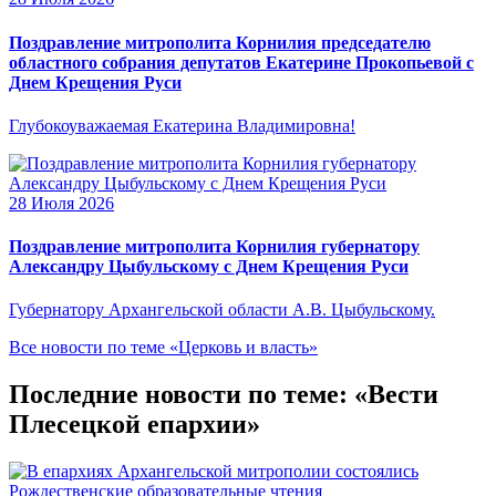
Поздравление митрополита Корнилия председателю
областного собрания депутатов Екатерине Прокопьевой с
Днем Крещения Руси
Глубокоуважаемая Екатерина Владимировна!
28 Июля 2026
Поздравление митрополита Корнилия губернатору
Александру Цыбульскому с Днем Крещения Руси
Губернатору Архангельской области А.В. Цыбульскому.
Все новости по теме «Церковь и власть»
Последние новости по теме: «Вести
Плесецкой епархии»