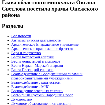
Глава областного минкульта Оксана
Светлова посетила храмы Онежского
района
Разделы
Все новости
Антисектантская деятельность
Архангельское Епархиальное управление
Архангельское православное братство
Вера и творчество
Вести Котласской епархии
Вести монастырей и приходов
Вести Нарьян-Марской епархии
Вести Плесецкой епархии
Взаимодействие с Вооруженными силами и
правоохранительными учреждениями
Взаимодействие с казачеством
Взаимодействие с МЧС
Возрождение северных святынь
Всемирный Русский Народный Собор
Духовенство
Духовное образование и катехизация