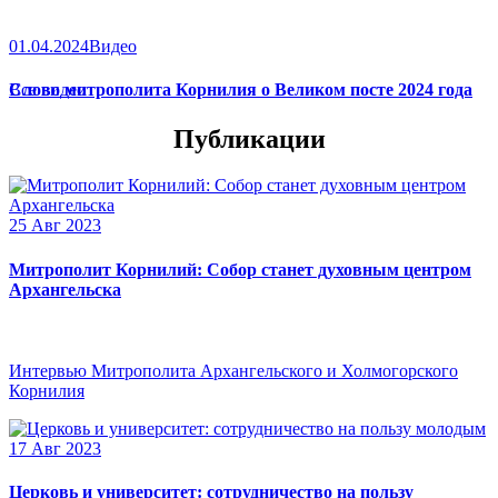
01.04.2024
Видео
Слово митрополита Корнилия о Великом посте 2024 года
Все видео
Публикации
25 Авг 2023
Митрополит Корнилий: Собор станет духовным центром
Архангельска
Интервью Митрополита Архангельского и Холмогорского
Корнилия
17 Авг 2023
Церковь и университет: сотрудничество на пользу