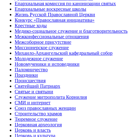
Епархиальная комиссия по канонизации святых
Епархиальные воскресные школы
Жизнь Русской Православной Церкви
Конкурс «Православная инициатива»
Крестные ходы
Медико-социальное служение и благотворительность
Межконфессиональные отношения
Межсоборное присутствие
Миссионерское служение
Михаило-Архангельский кафедральный собор
Молодежное служение
Новомученики и исповедники
Паломничество
Праздники
Происшествия
Святейший Патриарх
Святые и святыни
Служение митрополита Корнилия
СМИ и интернет
Союз православных женщин
Строительство храмов
Тюремное служение
Церковная археология
Церковь и власть
Церковь и культура