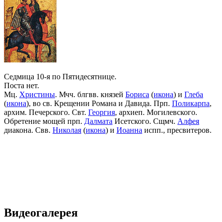
Седмица 10-я по Пятидесятнице.
Поста нет.
Мц.
Христины
. Мчч. блгвв. князей
Бориса
(
икона
) и
Глеба
(
икона
), во св. Крещении Романа и Давида. Прп.
Поликарпа
,
архим. Печерского. Свт.
Георгия
, архиеп. Могилевского.
Обретение мощей прп.
Далмата
Исетского. Сщмч.
Алфея
диакона. Свв.
Николая
(
икона
) и
Иоанна
испп., пресвитеров.
Видеогалерея