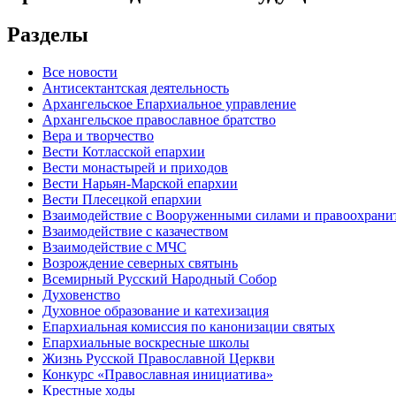
Разделы
Все новости
Антисектантская деятельность
Архангельское Епархиальное управление
Архангельское православное братство
Вера и творчество
Вести Котласской епархии
Вести монастырей и приходов
Вести Нарьян-Марской епархии
Вести Плесецкой епархии
Взаимодействие с Вооруженными силами и правоохран
Взаимодействие с казачеством
Взаимодействие с МЧС
Возрождение северных святынь
Всемирный Русский Народный Собор
Духовенство
Духовное образование и катехизация
Епархиальная комиссия по канонизации святых
Епархиальные воскресные школы
Жизнь Русской Православной Церкви
Конкурс «Православная инициатива»
Крестные ходы