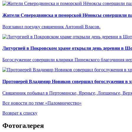
Жители Северодвинска и поморской Нёноксы совершили па
Возглавил поездку священник Антоний Власов.
Литургией в Покровском храме открыли день деревни в Ш
Богослужение совершили клирики Пинежского благочиния иер
Протоиерей Владимир Новиков совершил богослужения в хр
Священник побывал в Пертоминске, Яреньге, Лопшеньге, Верх
Все новости по теме «Паломничество»
Возврат к списку
Фотогалерея