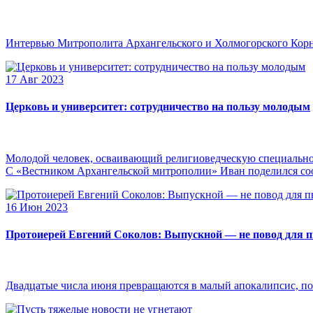
Интервью Митрополита Архангельского и Холмогорского Кор
17 Авг 2023
Церковь и университет: сотрудничество на пользу молодым
Молодой человек, осваивающий религиоведческую специальнос
С «Вестником Архангельской митрополии» Иван поделился сооб
16 Июн 2023
Протоиерей Евгений Соколов: Выпускной — не повод для 
Двадцатые числа июня превращаются в малый апокалипсис, по