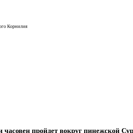
ого Корнилия
и часовен пройдет вокруг пинежской Су