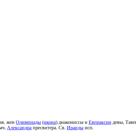
вв. жен
Олимпиады
(
икона
) диакониссы и
Евпраксии
девы, Таве
мч.
Александра
пресвитера. Св.
Ираиды
исп.