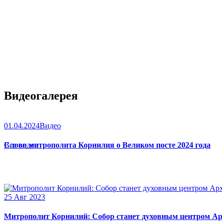
Видеогалерея
01.04.2024
Видео
Слово митрополита Корнилия о Великом посте 2024 года
Все видео
25 Авг 2023
Митрополит Корнилий: Собор станет духовным центром Ар