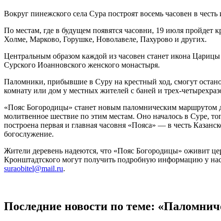
Вокруг пинежского села Сура построят восемь часовен в чес
По местам, где в будущем появятся часовни, 19 июля пройдет 
Холме, Марково, Горушке, Новолавеле, Пахурово и других.
Центральным образом каждой из часовен станет икона Царицы 
Сурского Иоанновского женского монастыря.
Паломники, прибывшие в Суру на крестный ход, смогут останови
комнату или дом у местных жителей с баней и трех-четырехраз
«Пояс Богородицы» станет новым паломническим маршрутом дл
молитвенное шествие по этим местам. Оно началось в Суре, то
построена первая и главная часовня «Пояса» — в честь Казанс
богослужение.
Жители деревень надеются, что «Пояс Богородицы» оживит це
Кронштадтского могут получить подробную информацию у наст
suraobitel@mail.ru
.
Последние новости по теме: «Паломнич