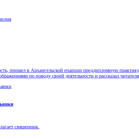
нилия
ть, прошел в Архангельской епархии преддипломную практику. 
ражениями по поводу своей деятельности и рассказал читателя
пьянки
лагает священник.