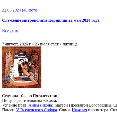
22.05.2024
(48 фото)
Служение митрополита Корнилия 22 мая 2024 года
Все фото
7 августа 2026 г. ( 25 июля ст.ст.), пятница.
Седмица 10-я по Пятидесятнице.
Пища с растительным маслом.
Успение прав.
Анны
(
икона
), матери Пресвятой Богородицы. С
Память
V Вселенского Собора
. Сщмч.
Николая
пресвитера. Сщ