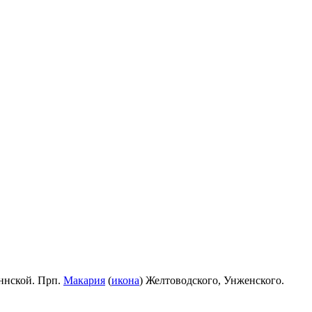
ннской. Прп.
Макария
(
икона
) Желтоводского, Унженского.