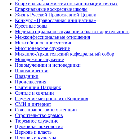
Епархиальная комиссия по канонизации святых
Епархиальные воскресные школы
Жизнь Русской Православной Церкви
Конкурс «Православная инициатива»
Крестные ходы
Медико-социальное служение и благотворительность
Межконфессиональные отношения
Межсоборное присутствие
Миссионерское служение
Михаило-Архангельский кафедральный собор
Молодежное служение
Новомученики и исповедники
Паломничество
Праздники
Происшествия
Святейший Патриарх
Святые и святыни
Служение митрополита Корнилия
СМИ и интернет
Союз православных женщин
Строительство храмов
Тюремное служение
Церковная археология
Церковь и власть
Церковь и культура