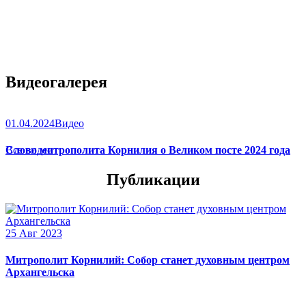
Видеогалерея
01.04.2024
Видео
Слово митрополита Корнилия о Великом посте 2024 года
Все видео
Публикации
25 Авг 2023
Митрополит Корнилий: Собор станет духовным центром
Архангельска