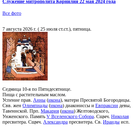
Служение митрополита Корнилия 22 мая 2024 года
Все фото
7 августа 2026 г. ( 25 июля ст.ст.), пятница.
Седмица 10-я по Пятидесятнице.
Пища с растительным маслом.
Успение прав.
Анны
(
икона
), матери Пресвятой Богородицы.
Свв. жен
Олимпиады
(
икона
) диакониссы и
Евпраксии
девы,
Тавеннской. Прп.
Макария
(
икона
) Желтоводского,
Унженского. Память
V Вселенского Собора
. Сщмч.
Николая
пресвитера. Сщмч.
Александра
пресвитера. Св.
Ираиды
исп.