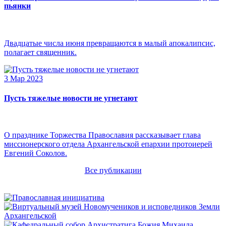
пьянки
Двадцатые числа июня превращаются в малый апокалипсис,
полагает священник.
3 Мар 2023
Пусть тяжелые новости не угнетают
О празднике Торжества Православия рассказывает глава
миссионерского отдела Архангельской епархии протоиерей
Евгений Соколов.
Все публикации