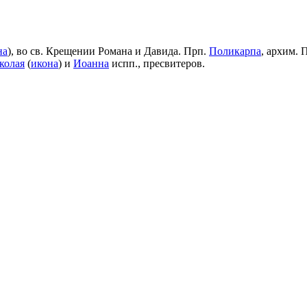
на
), во св. Крещении Романа и Давида. Прп.
Поликарпа
, архим. 
колая
(
икона
) и
Иоанна
испп., пресвитеров.