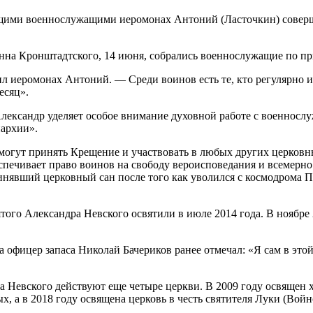
щими военнослужащими иеромонах Антоний (Ласточкин) соверши
нна Кронштадтского, 14 июня, собрались военнослужащие по при
ил иеромонах Антоний. — Среди воинов есть те, кто регулярно 
есяц».
лександр уделяет особое внимание духовной работе с военнос
архии».
могут принять Крещение и участвовать в любых других церковны
ечивает право воинов на свободу вероисповедания и всемерно
явший церковный сан после того как уволился с космодрома Пл
ятого Александра Невского освятили в июле 2014 года. В ноябре
 офицер запаса Николай Бачериков ранее отмечал: «Я сам в этой
 Невского действуют еще четыре церкви. В 2009 году освящен 
, а в 2018 году освящена церковь в честь святителя Луки (Войн