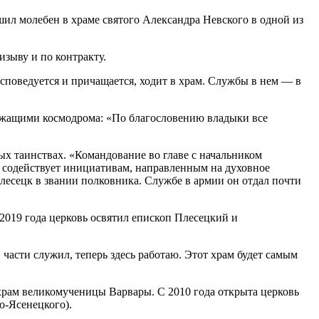
л молебен в храме святого Александра Невского в одной из
зыву и по контракту.
исповедуется и причащается, ходит в храм. Службы в нем — в
лужащими космодрома: «По благословению владыки все
х таинствах. «Командование во главе с начальником
 содействует инициативам, направленным на духовное
есецк в звании полковника. Службе в армии он отдал почти
 2019 года церковь освятил епископ Плесецкий и
 части служил, теперь здесь работаю. Этот храм будет самым
храм великомученицы Варвары. С 2010 года открыта церковь
о-Ясенецкого).