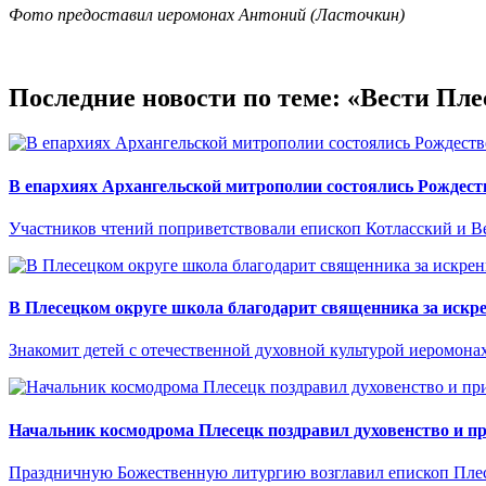
Фото предоставил иеромонах Антоний (Ласточкин)
Последние новости по теме: «Вести Пл
В епархиях Архангельской митрополии состоялись Рождест
Участников чтений поприветствовали епископ Котласский и В
В Плесецком округе школа благодарит священника за искре
Знакомит детей с отечественной духовной культурой иеромона
Начальник космодрома Плесецк поздравил духовенство и п
Праздничную Божественную литургию возглавил епископ Плес