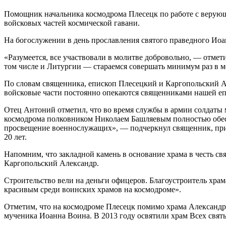
Помощник начальника космодрома Плесецк по работе с верую
войсковых частей космической гавани.
На богослужении в день прославления святого праведного Иоа
«Разумеется, все участвовали в молитве добровольно, — отмет
том числе и Литургии — стараемся совершать минимум раз в м
По словам священника, епископ Плесецкий и Каргопольский А
войсковые части постоянно опекаются священниками нашей еп
Отец Антоний отметил, что во время службы в армии солдаты 
космодрома полковником Николаем Башляевым полностью обесп
просвещение военнослужащих», — подчеркнул священник, прин
20 лет.
Напомним, что закладной камень в основание храма в честь св
Каргопольский Александр.
Строительство вели на деньги офицеров. Благоустроитель храма
красивым среди воинских храмов на космодроме».
Отметим, что на космодроме Плесецк помимо храма Александра
мученика Иоанна Воина. В 2013 году освятили храм Всех святых