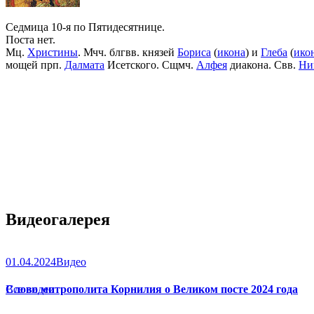
Седмица 10-я по Пятидесятнице.
Поста нет.
Мц.
Христины
. Мчч. блгвв. князей
Бориса
(
икона
) и
Глеба
(
ико
мощей прп.
Далмата
Исетского. Сщмч.
Алфея
диакона. Свв.
Ни
Видеогалерея
01.04.2024
Видео
Слово митрополита Корнилия о Великом посте 2024 года
Все видео