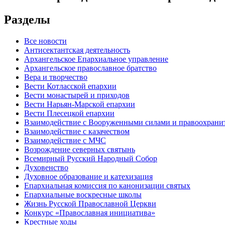
Разделы
Все новости
Антисектантская деятельность
Архангельское Епархиальное управление
Архангельское православное братство
Вера и творчество
Вести Котласской епархии
Вести монастырей и приходов
Вести Нарьян-Марской епархии
Вести Плесецкой епархии
Взаимодействие с Вооруженными силами и правоохран
Взаимодействие с казачеством
Взаимодействие с МЧС
Возрождение северных святынь
Всемирный Русский Народный Собор
Духовенство
Духовное образование и катехизация
Епархиальная комиссия по канонизации святых
Епархиальные воскресные школы
Жизнь Русской Православной Церкви
Конкурс «Православная инициатива»
Крестные ходы