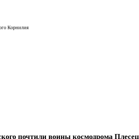
ого Корнилия
кого почтили воины космодрома Плесе