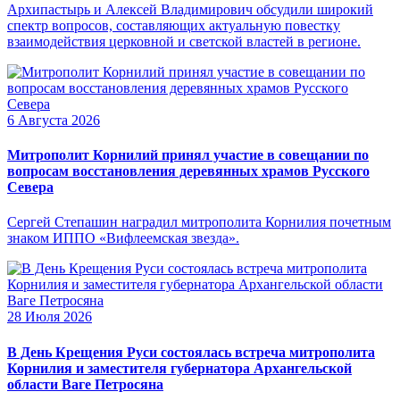
Архипастырь и Алексей Владимирович обсудили широкий
спектр вопросов, составляющих актуальную повестку
взаимодействия церковной и светской властей в регионе.
6 Августа 2026
Митрополит Корнилий принял участие в совещании по
вопросам восстановления деревянных храмов Русского
Севера
Сергей Степашин наградил митрополита Корнилия почетным
знаком ИППО «Вифлеемская звезда».
28 Июля 2026
В День Крещения Руси состоялась встреча митрополита
Корнилия и заместителя губернатора Архангельской
области Ваге Петросяна