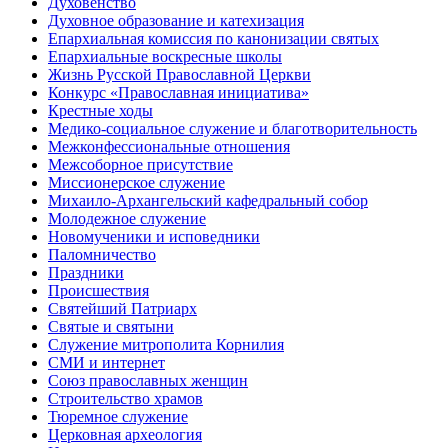
Духовенство
Духовное образование и катехизация
Епархиальная комиссия по канонизации святых
Епархиальные воскресные школы
Жизнь Русской Православной Церкви
Конкурс «Православная инициатива»
Крестные ходы
Медико-социальное служение и благотворительность
Межконфессиональные отношения
Межсоборное присутствие
Миссионерское служение
Михаило-Архангельский кафедральный собор
Молодежное служение
Новомученики и исповедники
Паломничество
Праздники
Происшествия
Святейший Патриарх
Святые и святыни
Служение митрополита Корнилия
СМИ и интернет
Союз православных женщин
Строительство храмов
Тюремное служение
Церковная археология