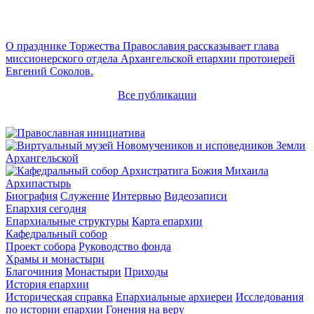
О празднике Торжества Православия рассказывает глава
миссионерского отдела Архангельской епархии протоиерей
Евгений Соколов.
Все публикации
Архипастырь
Биография
Служение
Интервью
Видеозаписи
Епархия сегодня
Епархиальные структуры
Карта епархии
Кафедральный собор
Проект собора
Руководство фонда
Храмы и монастыри
Благочиния
Монастыри
Приходы
История епархии
Историческая справка
Епархиальные архиереи
Исследования
по истории епархии
Гонения на веру