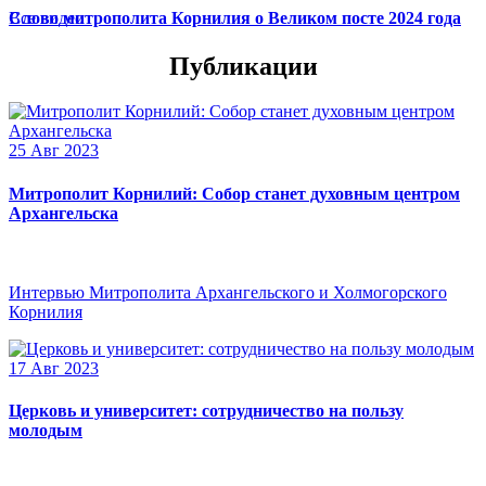
Слово митрополита Корнилия о Великом посте 2024 года
Все видео
Публикации
25 Авг 2023
Митрополит Корнилий: Собор станет духовным центром
Архангельска
Интервью Митрополита Архангельского и Холмогорского
Корнилия
17 Авг 2023
Церковь и университет: сотрудничество на пользу
молодым