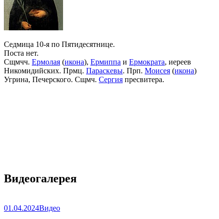
Седмица 10-я по Пятидесятнице.
Поста нет.
Сщмчч.
Ермолая
(
икона
),
Ермиппа
и
Ермократа
, иереев
Никомидийских. Прмц.
Параскевы
. Прп.
Моисея
(
икона
)
Угрина, Печерского. Сщмч.
Сергия
пресвитера.
Видеогалерея
01.04.2024
Видео