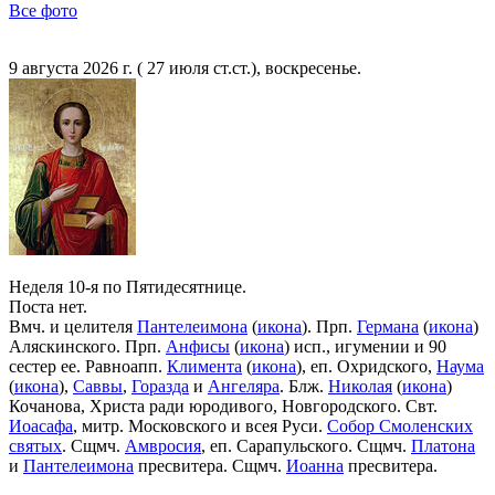
Все фото
9 августа 2026 г. ( 27 июля ст.ст.), воскресенье.
Неделя 10-я по Пятидесятнице.
Поста нет.
Вмч. и целителя
Пантелеимона
(
икона
). Прп.
Германа
(
икона
)
Аляскинского. Прп.
Анфисы
(
икона
) исп., игумении и 90
сестер ее. Равноапп.
Климента
(
икона
), еп. Охридского,
Наума
(
икона
),
Саввы
,
Горазда
и
Ангеляра
. Блж.
Николая
(
икона
)
Кочанова, Христа ради юродивого, Новгородского. Свт.
Иоасафа
, митр. Московского и всея Руси.
Собор Смоленских
святых
. Сщмч.
Амвросия
, еп. Сарапульского. Сщмч.
Платона
и
Пантелеимона
пресвитера. Сщмч.
Иоанна
пресвитера.