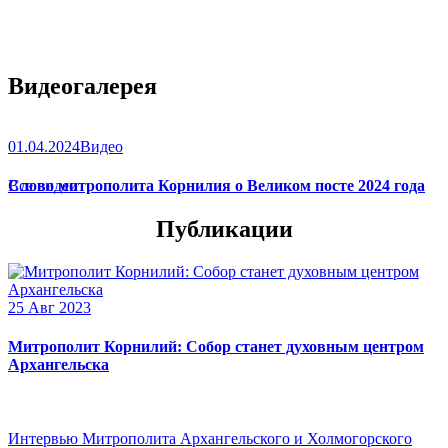
Видеогалерея
01.04.2024
Видео
Слово митрополита Корнилия о Великом посте 2024 года
Все видео
Публикации
25 Авг 2023
Митрополит Корнилий: Собор станет духовным центром
Архангельска
Интервью Митрополита Архангельского и Холмогорского