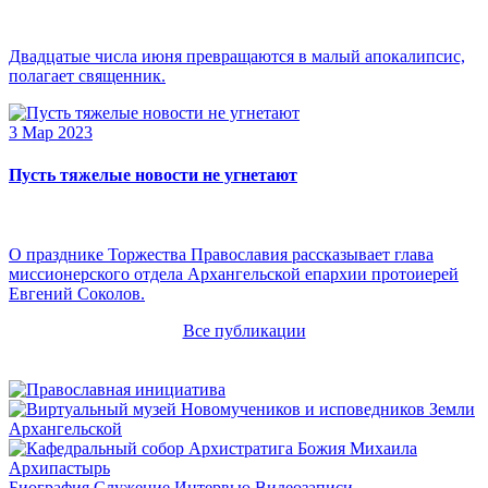
Двадцатые числа июня превращаются в малый апокалипсис,
полагает священник.
3 Мар 2023
Пусть тяжелые новости не угнетают
О празднике Торжества Православия рассказывает глава
миссионерского отдела Архангельской епархии протоиерей
Евгений Соколов.
Все публикации
Архипастырь
Биография
Служение
Интервью
Видеозаписи