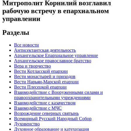
Митрополит Корнилий возглавил
рабочую встречу в епархиальном
управлении
Разделы
Все новости
Антисектантская деятельность
Архангельское Епархиальное управление
Архангельское православное братство
Вера и творчество
Вести Котласской епархии
Вести монастырей и приходов
Вести Нарьян-Марской епархии
Вести Плесецкой епархии
Взаимодействие с Вооруженными силами и
правоохранительными учреждениями
Взаимодействие с казачеством
Взаимодействие с МЧС
Возрождение северных святынь
Всемирный Русский Народный Собор
Духовенство
Духовное образование и катехизация