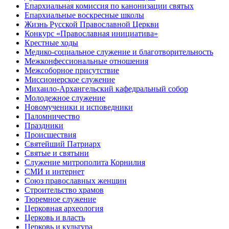
Епархиальная комиссия по канонизации святых
Епархиальные воскресные школы
Жизнь Русской Православной Церкви
Конкурс «Православная инициатива»
Крестные ходы
Медико-социальное служение и благотворительность
Межконфессиональные отношения
Межсоборное присутствие
Миссионерское служение
Михаило-Архангельский кафедральный собор
Молодежное служение
Новомученики и исповедники
Паломничество
Праздники
Происшествия
Святейший Патриарх
Святые и святыни
Служение митрополита Корнилия
СМИ и интернет
Союз православных женщин
Строительство храмов
Тюремное служение
Церковная археология
Церковь и власть
Церковь и культура