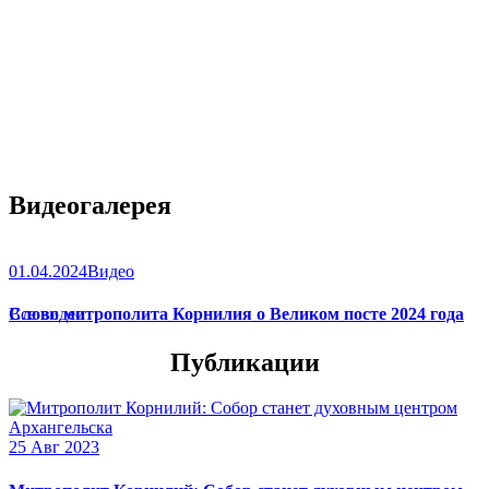
Видеогалерея
01.04.2024
Видео
Слово митрополита Корнилия о Великом посте 2024 года
Все видео
Публикации
25 Авг 2023