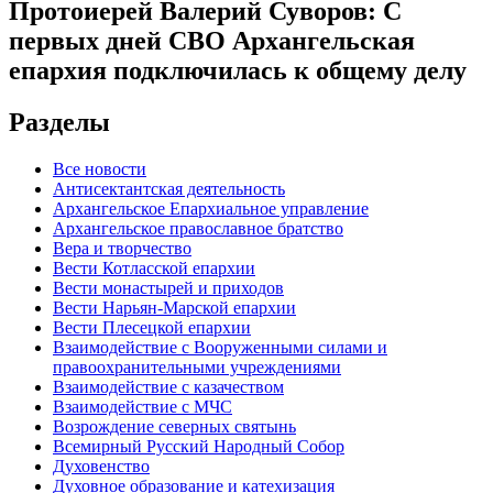
Протоиерей Валерий Суворов: С
первых дней СВО Архангельская
епархия подключилась к общему делу
Разделы
Все новости
Антисектантская деятельность
Архангельское Епархиальное управление
Архангельское православное братство
Вера и творчество
Вести Котласской епархии
Вести монастырей и приходов
Вести Нарьян-Марской епархии
Вести Плесецкой епархии
Взаимодействие с Вооруженными силами и
правоохранительными учреждениями
Взаимодействие с казачеством
Взаимодействие с МЧС
Возрождение северных святынь
Всемирный Русский Народный Собор
Духовенство
Духовное образование и катехизация