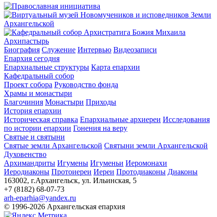
Архипастырь
Биография
Служение
Интервью
Видеозаписи
Епархия сегодня
Епархиальные структуры
Карта епархии
Кафедральный собор
Проект собора
Руководство фонда
Храмы и монастыри
Благочиния
Монастыри
Приходы
История епархии
Историческая справка
Епархиальные архиереи
Исследования
по истории епархии
Гонения на веру
Святые и святыни
Святые земли Архангельской
Святыни земли Архангельской
Духовенство
Архимандриты
Игумены
Игуменьи
Иеромонахи
Иеродиаконы
Протоиереи
Иереи
Протодиаконы
Диаконы
163002, г.Архангельск, ул. Ильинская, 5
+7 (8182) 68-07-73
arh-eparhia@yandex.ru
© 1996-2026 Архангельская епархия