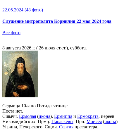
22.05.2024
(48 фото)
Служение митрополита Корнилия 22 мая 2024 года
Все фото
8 августа 2026 г. ( 26 июля ст.ст.), суббота.
Седмица 10-я по Пятидесятнице.
Поста нет.
Сщмчч.
Ермолая
(
икона
),
Ермиппа
и
Ермократа
, иереев
Никомидийских. Прмц.
Параскевы
. Прп.
Моисея
(
икона
)
Угрина, Печерского. Сщмч.
Сергия
пресвитера.