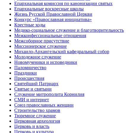
Епархиальная комиссия по канонизации святых
Епархиальные воскресные школы
Жизнь Русской Православной Церкви
Конкурс «Православная инициатива»
Крестные ходы
Медико-социальное служение и благотворительность
Межконфессиональные отношения
Межсоборное присутствие
Миссионерское служение
Михаило-Архангельский кафедральный собор
Молодежное служение
Новомученики и исповедники
Паломничество
Праздники
Происшествия
Святейший Патриарх
Святые и святыни
Служение митрополита Корнилия
СМИ и интернет
Союз православных женщин
Строительство храмов
Тюремное служение
Церковная археология
Церковь и власть
Церковь и культура