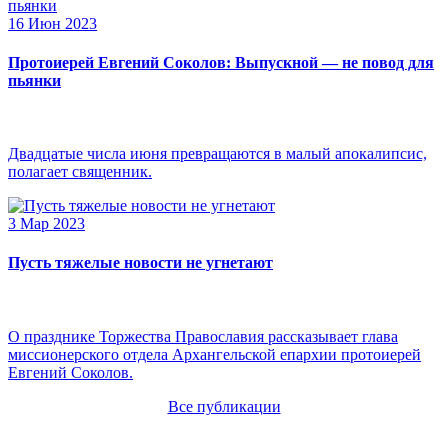
16 Июн 2023
Протоиерей Евгений Соколов: Выпускной — не повод для
пьянки
Двадцатые числа июня превращаются в малый апокалипсис,
полагает священник.
3 Мар 2023
Пусть тяжелые новости не угнетают
О празднике Торжества Православия рассказывает глава
миссионерского отдела Архангельской епархии протоиерей
Евгений Соколов.
Все публикации