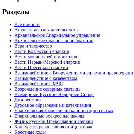
Разделы
Все новости
Антисектантская деятельность
Архангельское Епархиальное управление
Архангельское православное братство
Вера и творчество
Вести Котласской епархии
Вести монастырей и приходов
Вести Нарьян-Марской епархии
Вести Плесецкой епархии
Взаимодействие с Вооруженными силами и правоохран
Взаимодействие с казачеством
Взаимодействие с МЧС
Возрождение северных святынь
Всемирный Русский Народный Собор
Духовенство
Духовное образование и катехизация
Епархиальная комиссия по канонизации святых
Епархиальные воскресные школы
Жизнь Русской Православной Церкви
Конкурс «Православная инициатива»
Крестные ходы