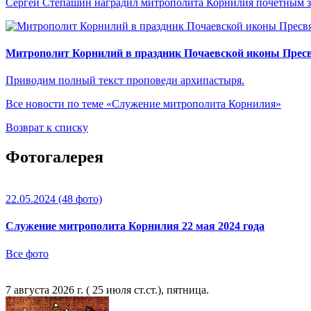
Сергей Степашин наградил митрополита Корнилия почетным 
Митрополит Корнилий в праздник Почаевской иконы Прес
Приводим полный текст проповеди архипастыря.
Все новости по теме «Служение митрополита Корнилия»
Возврат к списку
Фотогалерея
22.05.2024
(48 фото)
Служение митрополита Корнилия 22 мая 2024 года
Все фото
7 августа 2026 г. ( 25 июля ст.ст.), пятница.