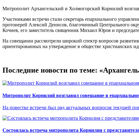
Митрополит Архангельский и Холмогорский Корнилий возглав
Участниками встречи стали секретарь епархиального управлен
протоиерей Алексий Денисов, благочинный Центрального окру
Кочнев, его заместитель священник Михаил Юров и председате
На совещании рассмотрели широкий спектр вопросов развития 
ориентированных на утверждение в обществе христианских ид
Последние новости по теме: «Архангел
Митрополит Корнилий возглавил совещание в епархиально
На повестке встречи был ряд актуальных вопросов текущей пов
Состоялась встреча митрополита Корнилия с представител