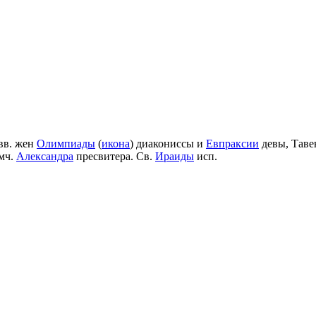
вв. жен
Олимпиады
(
икона
) диакониссы и
Евпраксии
девы, Таве
мч.
Александра
пресвитера. Св.
Ираиды
исп.