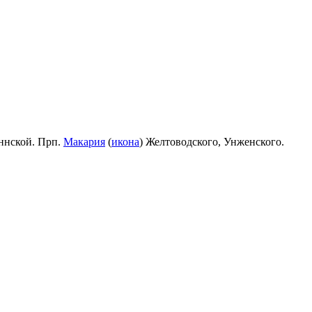
ннской. Прп.
Макария
(
икона
) Желтоводского, Унженского.