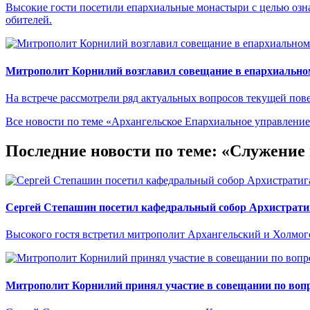
Высокие гости посетили епархиальные монастыри с целью озн
обителей.
Митрополит Корнилий возглавил совещание в епархиально
На встрече рассмотрели ряд актуальных вопросов текущей пове
Все новости по теме «Архангельское Епархиальное управлени
Последние новости по теме: «Служени
Сергей Степашин посетил кафедральный собор Архистрати
Высокого гостя встретил митрополит Архангельский и Холмо
Митрополит Корнилий принял участие в совещании по вопр