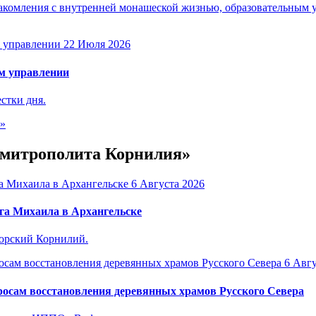
акомления с внутренней монашеской жизнью, образовательным 
22 Июля 2026
м управлении
стки дня.
е»
е митрополита Корнилия»
6 Августа 2026
га Михаила в Архангельске
горский Корнилий.
6 Авгу
осам восстановления деревянных храмов Русского Севера