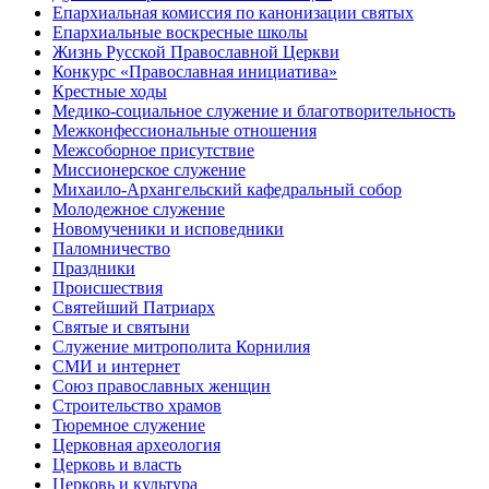
Епархиальная комиссия по канонизации святых
Епархиальные воскресные школы
Жизнь Русской Православной Церкви
Конкурс «Православная инициатива»
Крестные ходы
Медико-социальное служение и благотворительность
Межконфессиональные отношения
Межсоборное присутствие
Миссионерское служение
Михаило-Архангельский кафедральный собор
Молодежное служение
Новомученики и исповедники
Паломничество
Праздники
Происшествия
Святейший Патриарх
Святые и святыни
Служение митрополита Корнилия
СМИ и интернет
Союз православных женщин
Строительство храмов
Тюремное служение
Церковная археология
Церковь и власть
Церковь и культура