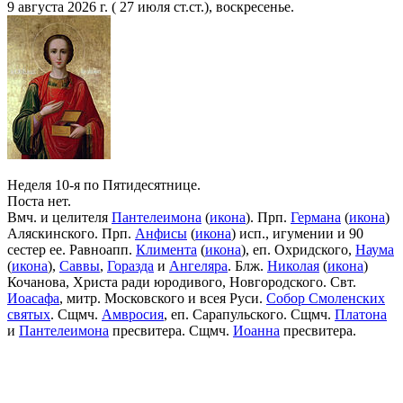
9 августа 2026 г. ( 27 июля ст.ст.), воскресенье.
Неделя 10-я по Пятидесятнице.
Поста нет.
Вмч. и целителя
Пантелеимона
(
икона
). Прп.
Германа
(
икона
)
Аляскинского. Прп.
Анфисы
(
икона
) исп., игумении и 90
сестер ее. Равноапп.
Климента
(
икона
), еп. Охридского,
Наума
(
икона
),
Саввы
,
Горазда
и
Ангеляра
. Блж.
Николая
(
икона
)
Кочанова, Христа ради юродивого, Новгородского. Свт.
Иоасафа
, митр. Московского и всея Руси.
Собор Смоленских
святых
. Сщмч.
Амвросия
, еп. Сарапульского. Сщмч.
Платона
и
Пантелеимона
пресвитера. Сщмч.
Иоанна
пресвитера.