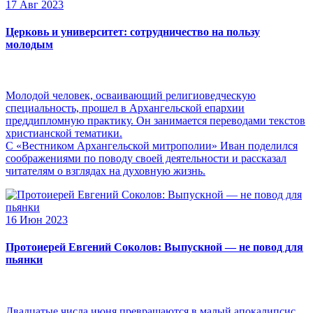
17 Авг 2023
Церковь и университет: сотрудничество на пользу
молодым
Молодой человек, осваивающий религиоведческую
специальность, прошел в Архангельской епархии
преддипломную практику. Он занимается переводами текстов
христианской тематики.
С «Вестником Архангельской митрополии» Иван поделился
соображениями по поводу своей деятельности и рассказал
читателям о взглядах на духовную жизнь.
16 Июн 2023
Протоиерей Евгений Соколов: Выпускной — не повод для
пьянки
Двадцатые числа июня превращаются в малый апокалипсис,