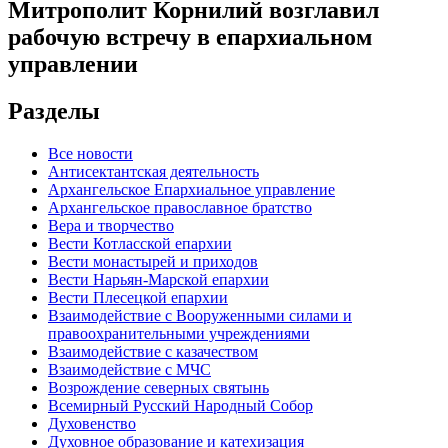
Митрополит Корнилий возглавил
рабочую встречу в епархиальном
управлении
Разделы
Все новости
Антисектантская деятельность
Архангельское Епархиальное управление
Архангельское православное братство
Вера и творчество
Вести Котласской епархии
Вести монастырей и приходов
Вести Нарьян-Марской епархии
Вести Плесецкой епархии
Взаимодействие с Вооруженными силами и
правоохранительными учреждениями
Взаимодействие с казачеством
Взаимодействие с МЧС
Возрождение северных святынь
Всемирный Русский Народный Собор
Духовенство
Духовное образование и катехизация