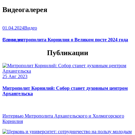
Видеогалерея
01.04.2024
Видео
Слово митрополита Корнилия о Великом посте 2024 года
Все видео
Публикации
25 Авг 2023
Митрополит Корнилий: Собор станет духовным центром
Архангельска
Интервью Митрополита Архангельского и Холмогорского
Корнилия