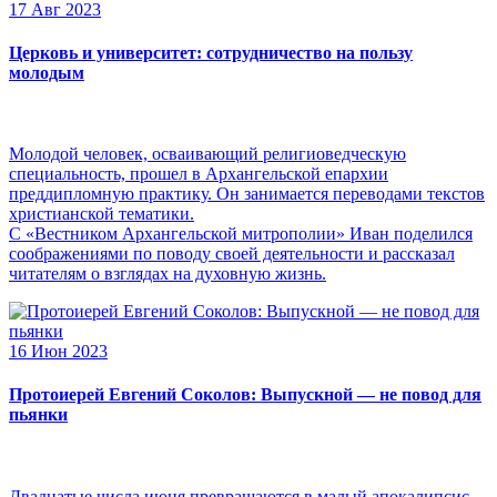
17 Авг 2023
Церковь и университет: сотрудничество на пользу
молодым
Молодой человек, осваивающий религиоведческую
специальность, прошел в Архангельской епархии
преддипломную практику. Он занимается переводами текстов
христианской тематики.
С «Вестником Архангельской митрополии» Иван поделился
соображениями по поводу своей деятельности и рассказал
читателям о взглядах на духовную жизнь.
16 Июн 2023
Протоиерей Евгений Соколов: Выпускной — не повод для
пьянки
Двадцатые числа июня превращаются в малый апокалипсис,