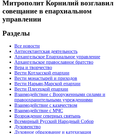
Митрополит Корнилий возглавил
совещание в епархиальном
управлении
Разделы
Все новости
Антисектантская деятельность
Архангельское Епархиальное управление
Архангельское православное братство
Вера и творчество
Вести Котласской епархии
Вести монастырей и приходов
Вести Нарьян-Марской епархии
Вести Плесецкой епархии
Взаимодействие с Вооруженными силами и
правоохранительными учреждениями
Взаимодействие с казачеством
Взаимодействие с МЧС
Возрождение северных святынь
Всемирный Русский Народный Собор
Духовенство
Духовное образование и катехизация