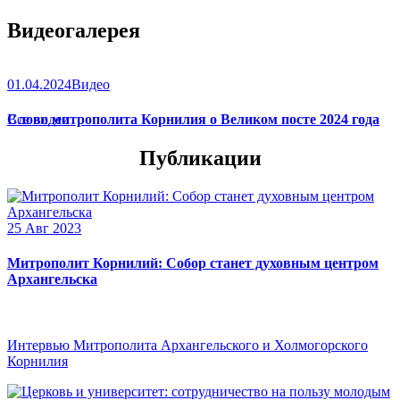
Видеогалерея
01.04.2024
Видео
Слово митрополита Корнилия о Великом посте 2024 года
Все видео
Публикации
25 Авг 2023
Митрополит Корнилий: Собор станет духовным центром
Архангельска
Интервью Митрополита Архангельского и Холмогорского
Корнилия