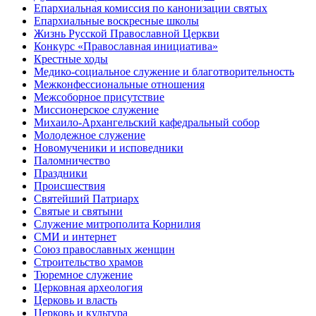
Епархиальная комиссия по канонизации святых
Епархиальные воскресные школы
Жизнь Русской Православной Церкви
Конкурс «Православная инициатива»
Крестные ходы
Медико-социальное служение и благотворительность
Межконфессиональные отношения
Межсоборное присутствие
Миссионерское служение
Михаило-Архангельский кафедральный собор
Молодежное служение
Новомученики и исповедники
Паломничество
Праздники
Происшествия
Святейший Патриарх
Святые и святыни
Служение митрополита Корнилия
СМИ и интернет
Союз православных женщин
Строительство храмов
Тюремное служение
Церковная археология
Церковь и власть
Церковь и культура