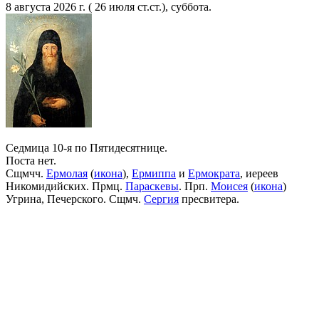
8 августа 2026 г. ( 26 июля ст.ст.), суббота.
Седмица 10-я по Пятидесятнице.
Поста нет.
Сщмчч.
Ермолая
(
икона
),
Ермиппа
и
Ермократа
, иереев
Никомидийских. Прмц.
Параскевы
. Прп.
Моисея
(
икона
)
Угрина, Печерского. Сщмч.
Сергия
пресвитера.