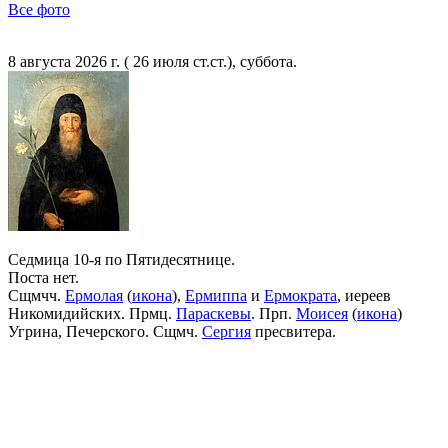
Все фото
8 августа 2026 г. ( 26 июля ст.ст.), суббота.
Седмица 10-я по Пятидесятнице.
Поста нет.
Сщмчч.
Ермолая
(
икона
),
Ермиппа
и
Ермократа
, иереев
Никомидийских. Прмц.
Параскевы
. Прп.
Моисея
(
икона
)
Угрина, Печерского. Сщмч.
Сергия
пресвитера.