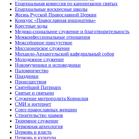
Епархиальная комиссия по канонизации святых
Епархиальные воскресные школы
Жизнь Русской Православной Церкви
Конкурс «Православная инициатива»
Крестные ходы
Медико-социальное служение и благотворительность
Межконфессиональные отношения
Межсоборное присутствие
Миссионерское служение
Михаило-Архангельский кафедральный собор
Молодежное служение
Новомученики и исповедники
Паломничество
Праздники
Происшествия
Святейший Патриарх
Святые и святыни
Служение митрополита Корнилия
СМИ и интернет
Союз православных женщин
Строительство храмов
Тюремное служение
Церковная археология
Церковь и власть
Церковь и культура