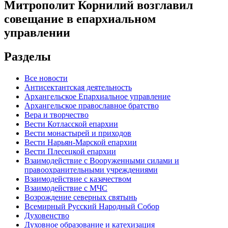
Митрополит Корнилий возглавил
совещание в епархиальном
управлении
Разделы
Все новости
Антисектантская деятельность
Архангельское Епархиальное управление
Архангельское православное братство
Вера и творчество
Вести Котласской епархии
Вести монастырей и приходов
Вести Нарьян-Марской епархии
Вести Плесецкой епархии
Взаимодействие с Вооруженными силами и
правоохранительными учреждениями
Взаимодействие с казачеством
Взаимодействие с МЧС
Возрождение северных святынь
Всемирный Русский Народный Собор
Духовенство
Духовное образование и катехизация