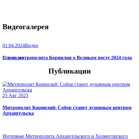
Видеогалерея
01.04.2024
Видео
Слово митрополита Корнилия о Великом посте 2024 года
Все видео
Публикации
25 Авг 2023
Митрополит Корнилий: Собор станет духовным центром
Архангельска
Интервью Митрополита Архангельского и Холмогорского