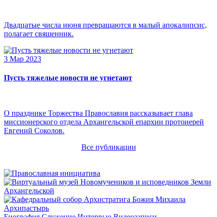
Двадцатые числа июня превращаются в малый апокалипсис,
полагает священник.
3 Мар 2023
Пусть тяжелые новости не угнетают
О празднике Торжества Православия рассказывает глава
миссионерского отдела Архангельской епархии протоиерей
Евгений Соколов.
Все публикации
Архипастырь
Биография
Служение
Интервью
Видеозаписи