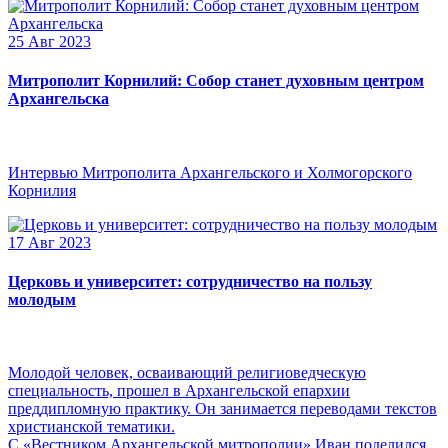
25 Авг 2023
Митрополит Корнилий: Собор станет духовным центром
Архангельска
Интервью Митрополита Архангельского и Холмогорского
Корнилия
17 Авг 2023
Церковь и университет: сотрудничество на пользу
молодым
Молодой человек, осваивающий религиоведческую
специальность, прошел в Архангельской епархии
преддипломную практику. Он занимается переводами текстов
христианской тематики.
С «Вестником Архангельской митрополии» Иван поделился