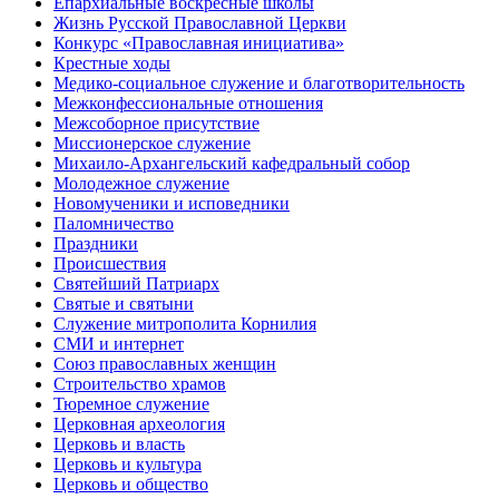
Епархиальные воскресные школы
Жизнь Русской Православной Церкви
Конкурс «Православная инициатива»
Крестные ходы
Медико-социальное служение и благотворительность
Межконфессиональные отношения
Межсоборное присутствие
Миссионерское служение
Михаило-Архангельский кафедральный собор
Молодежное служение
Новомученики и исповедники
Паломничество
Праздники
Происшествия
Святейший Патриарх
Святые и святыни
Служение митрополита Корнилия
СМИ и интернет
Союз православных женщин
Строительство храмов
Тюремное служение
Церковная археология
Церковь и власть
Церковь и культура
Церковь и общество