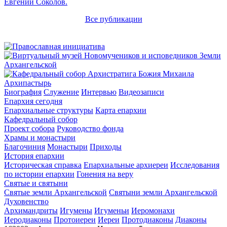
Евгений Соколов.
Все публикации
Архипастырь
Биография
Служение
Интервью
Видеозаписи
Епархия сегодня
Епархиальные структуры
Карта епархии
Кафедральный собор
Проект собора
Руководство фонда
Храмы и монастыри
Благочиния
Монастыри
Приходы
История епархии
Историческая справка
Епархиальные архиереи
Исследования
по истории епархии
Гонения на веру
Святые и святыни
Святые земли Архангельской
Святыни земли Архангельской
Духовенство
Архимандриты
Игумены
Игуменьи
Иеромонахи
Иеродиаконы
Протоиереи
Иереи
Протодиаконы
Диаконы