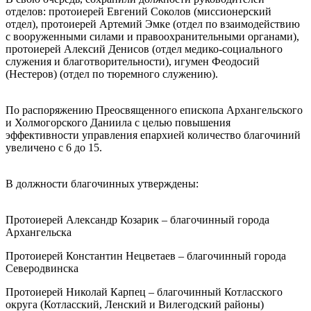
отделов: протоиерей Евгений Соколов (миссионерский
отдел), протоиерей Артемий Эмке (отдел по взаимодействию
с вооруженными силами и правоохранительными органами),
протоиерей Алексий Денисов (отдел медико-социального
служения и благотворительности), игумен Феодосий
(Нестеров) (отдел по тюремного служению).
По распоряжению Преосвященного епископа Архангельского
и Холмогорского Даниила с целью повышения
эффективности управления епархией количество благочиний
увеличено с 6 до 15.
В должности благочинных утверждены:
Протоиерей Александр Козарик – благочинный города
Архангельска
Протоиерей Константин Нецветаев – благочинный города
Северодвинска
Протоиерей Николай Карпец – благочинный Котласского
округа (Котласский, Ленский и Вилегодский районы)