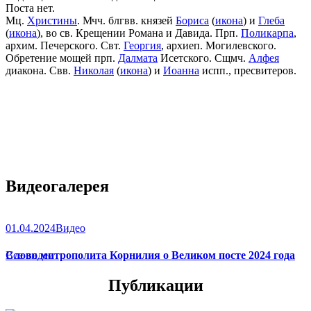
Поста нет.
Мц.
Христины
. Мчч. блгвв. князей
Бориса
(
икона
) и
Глеба
(
икона
), во св. Крещении Романа и Давида. Прп.
Поликарпа
,
архим. Печерского. Свт.
Георгия
, архиеп. Могилевского.
Обретение мощей прп.
Далмата
Исетского. Сщмч.
Алфея
диакона. Свв.
Николая
(
икона
) и
Иоанна
испп., пресвитеров.
Видеогалерея
01.04.2024
Видео
Слово митрополита Корнилия о Великом посте 2024 года
Все видео
Публикации