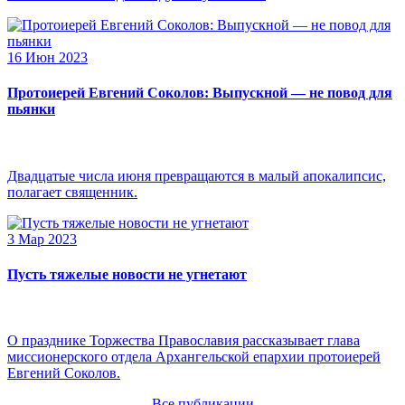
16 Июн 2023
Протоиерей Евгений Соколов: Выпускной — не повод для
пьянки
Двадцатые числа июня превращаются в малый апокалипсис,
полагает священник.
3 Мар 2023
Пусть тяжелые новости не угнетают
О празднике Торжества Православия рассказывает глава
миссионерского отдела Архангельской епархии протоиерей
Евгений Соколов.
Все публикации