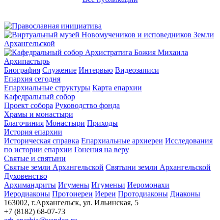
Архипастырь
Биография
Служение
Интервью
Видеозаписи
Епархия сегодня
Епархиальные структуры
Карта епархии
Кафедральный собор
Проект собора
Руководство фонда
Храмы и монастыри
Благочиния
Монастыри
Приходы
История епархии
Историческая справка
Епархиальные архиереи
Исследования
по истории епархии
Гонения на веру
Святые и святыни
Святые земли Архангельской
Святыни земли Архангельской
Духовенство
Архимандриты
Игумены
Игуменьи
Иеромонахи
Иеродиаконы
Протоиереи
Иереи
Протодиаконы
Диаконы
163002, г.Архангельск, ул. Ильинская, 5
+7 (8182) 68-07-73