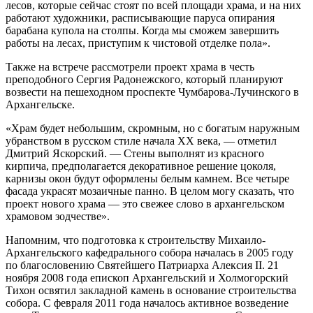
лесов, которые сейчас стоят по всей площади храма, и на них
работают художники, расписывающие паруса опирания
барабана купола на столпы. Когда мы сможем завершить
работы на лесах, приступим к чистовой отделке пола».
Также на встрече рассмотрели проект храма в честь
преподобного Сергия Радонежского, который планируют
возвести на пешеходном проспекте Чумбарова-Лучинского в
Архангельске.
«Храм будет небольшим, скромным, но с богатым наружным
убранством в русском стиле начала XX века, — отметил
Дмитрий Яскорский. — Стены выполнят из красного
кирпича, предполагается декоративное решение цоколя,
карнизы окон будут оформлены белым камнем. Все четыре
фасада украсят мозаичные панно. В целом могу сказать, что
проект нового храма — это свежее слово в архангельском
храмовом зодчестве».
Напомним, что подготовка к строительству Михаило-
Архангельского кафедрального собора началась в 2005 году
по благословению Святейшего Патриарха Алексия II. 21
ноября 2008 года епископ Архангельский и Холмогорский
Тихон освятил закладной камень в основание строительства
собора. С февраля 2011 года началось активное возведение