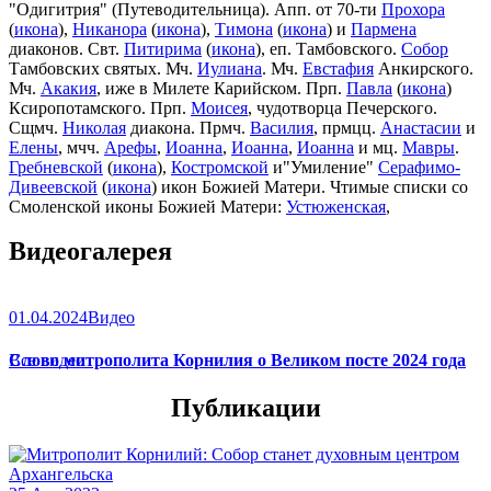
"Одигитрия" (Путеводительница). Апп. от 70-ти
Прохора
(
икона
),
Никанора
(
икона
),
Тимона
(
икона
) и
Пармена
диаконов. Свт.
Питирима
(
икона
), еп. Тамбовского.
Собор
Тамбовских святых. Мч.
Иулиана
. Мч.
Евстафия
Анкирского.
Мч.
Акакия
, иже в Милете Карийском. Прп.
Павла
(
икона
)
Ксиропотамского. Прп.
Моисея
, чудотворца Печерского.
Сщмч.
Николая
диакона. Прмч.
Василия
, прмцц.
Анастасии
и
Елены
, мчч.
Арефы
,
Иоанна
,
Иоанна
,
Иоанна
и мц.
Мавры
.
Гребневской
(
икона
),
Костромской
и"Умиление"
Серафимо-
Дивеевской
(
икона
) икон Божией Матери. Чтимые списки со
Смоленской иконы Божией Матери:
Устюженская
,
Выдропусская
,
Христофоровская
,
Супрасльская
,
Югская
Видеогалерея
(
икона
),
Игрицкая
,
Шуйская
(
икона
),
Седмиезерная
,
Сергиевская
(в Троице-Сергиевой Лавре).
01.04.2024
Видео
Слово митрополита Корнилия о Великом посте 2024 года
Все видео
Публикации