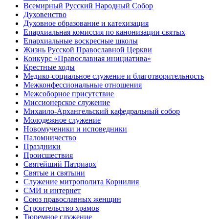
Всемирный Русский Народный Собор
Духовенство
Духовное образование и катехизация
Епархиальная комиссия по канонизации святых
Епархиальные воскресные школы
Жизнь Русской Православной Церкви
Конкурс «Православная инициатива»
Крестные ходы
Медико-социальное служение и благотворительность
Межконфессиональные отношения
Межсоборное присутствие
Миссионерское служение
Михаило-Архангельский кафедральный собор
Молодежное служение
Новомученики и исповедники
Паломничество
Праздники
Происшествия
Святейший Патриарх
Святые и святыни
Служение митрополита Корнилия
СМИ и интернет
Союз православных женщин
Строительство храмов
Тюремное служение